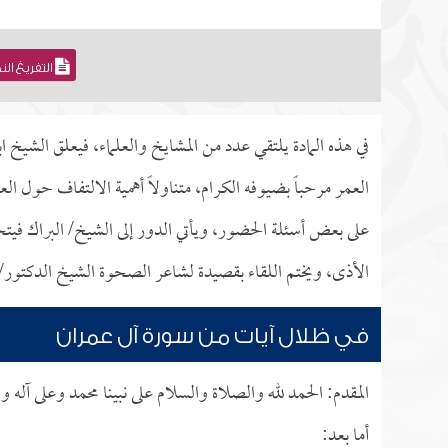
التفريغ ال
في هذه المادة يلتقي عدد من المشايخ والعلماء، فيعلق الشي
العمر مرحباً بضيوفه الكرام، متناولاً أهمية الالتفاف حول
على بعض أسئلة الحضور، ويأتي الدور إلى الشيخ/ البراك في
الأذى، ويختم اللقاء بقصيدة لشاعر الصحوة الشيخ الدكتور/
في ظلال آيات من سورة آل عمران
المقدم: الحمد لله والصلاة والسلام على نبينا محمد وعلى آله 
أما بعد: