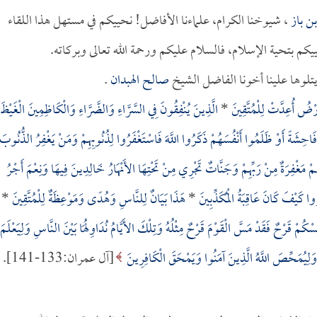
بن باز
، شيوخنا الكرام، علماءنا الأفاضل! نحييكم في مستهل هذا اللقاء
حييكم بتحية الإسلام، فالسلام عليكم ورحمة الله تعالى وبركاته.
 يتلوها علينا أخونا الفاضل الشيخ
صالح الهبدان
.
ْضُ أُعِدَّتْ لِلْمُتَّقِينَ
*
الَّذِينَ يُنْفِقُونَ فِي السَّرَّاءِ وَالضَّرَّاءِ وَالْكَاظِمِينَ الْغَيْظَ
 فَاحِشَةً أَوْ ظَلَمُوا أَنْفُسَهُمْ ذَكَرُوا اللَّهَ فَاسْتَغْفَرُوا لِذُنُوبِهِمْ وَمَنْ يَغْفِرُ الذُّنُوبَ
ْ مَغْفِرَةٌ مِنْ رَبِّهِمْ وَجَنَّاتٌ تَجْرِي مِنْ تَحْتِهَا الأَنْهَارُ خَالِدِينَ فِيهَا وَنِعْمَ أَجْرُ
كَيْفَ كَانَ عَاقِبَةُ الْمُكَذِّبِينَ
*
هَذَا بَيَانٌ لِلنَّاسِ وَهُدًى وَمَوْعِظَةٌ لِلْمُتَّقِينَ
*
ْكُمْ قَرْحٌ فَقَدْ مَسَّ الْقَوْمَ قَرْحٌ مِثْلُهُ وَتِلْكَ الأَيَّامُ نُدَاوِلُهَا بَيْنَ النَّاسِ وَلِيَعْلَمَ
وَلِيُمَحِّصَ اللَّهُ الَّذِينَ آمَنُوا وَيَمْحَقَ الْكَافِرِينَ
[آل عمران:133-141].