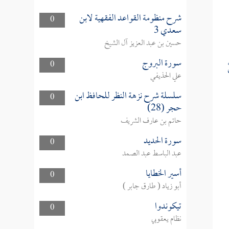
شرح منظومة القواعد الفقهية لابن
0
سعدي 3
حسين بن عبد العزيز آل الشيخ
سورة البروج
0
علي الحذيفي
سلسلة شرح نزهة النظر للحافظ ابن
0
حجر (28)
حاتم بن عارف الشريف
سورة الحديد
0
عبد الباسط عبد الصمد
أسير الخطايا
0
أبو زياد ( طارق جابر )
تيكوندوا
0
نظام يعقوبي