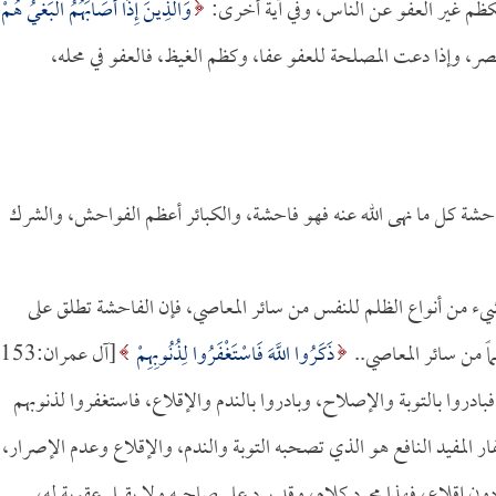
وَالَّذِينَ إِذَا أَصَابَهُمُ الْبَغْيُ هُمْ
صار انتصر، وإذا دعت المصلحة للعفو عفا، وكظم الغيظ، فالعفو في محله،
فاحشة كل ما نهى الله عنه فهو فاحشة، والكبائر أعظم الفواحش، والشرك
:135] أي: بشيء من أنواع الظلم للنفس من سائر المعاصي، فإن الفاحشة تطلق على
ماً من سائر المعاصي..
ذَكَرُوا اللَّهَ فَاسْتَغْفَرُوا لِذُنُوبِهِمْ
دروا بالتوبة والإصلاح، وبادروا بالندم والإقلاع، فاستغفروا لذنوبهم
غفار المفيد النافع هو الذي تصحبه التوبة والندم، والإقلاع وعدم الإصرار،
ن إقلاع، فهذا مجرد كلام، وقد يرد على صاحبه ولا يقبل عقوبة له،