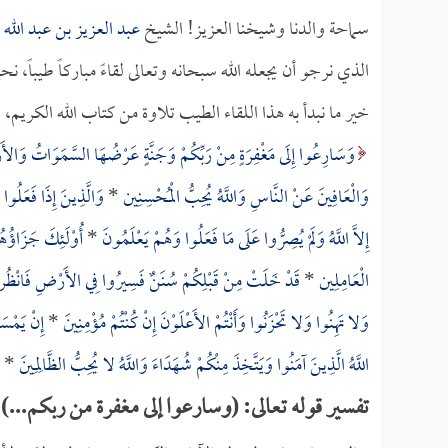
سماحة والدنا وشيخنا العزيز! الشيخ
عبد العزيز بن عبد الله 
الذي نرجو أن يجعله الله سبحانه وتعالى لقاءً مباركاً طيباً، ن
خير ما نبدأ به هذا اللقاء الطيب تلاوة من كتاب الله الكريم،
وَسَارِعُوا إِلَى مَغْفِرَةٍ مِنْ رَبِّكُمْ وَجَنَّةٍ عَرْضُهَا السَّمَوَاتُ وَالأَر
وَالْعَافِينَ عَنْ النَّاسِ وَاللَّهُ يُحِبُّ الْمُحْسِنِين
*
وَالَّذِينَ إِذَا فَعَلُوا
إِلاَّ اللَّهُ وَلَمْ يُصِرُّوا عَلَى مَا فَعَلُوا وَهُمْ يَعْلَمُونَ
*
أُوْلَئِكَ جَزَاؤُهُم
الْعَامِلِين
*
قَدْ خَلَتْ مِنْ قَبْلِكُمْ سُنَنٌ فَسِيرُوا فِي الأَرْضِ فَانْظُروا 
وَلا تَهِنُوا وَلا تَحْزَنُوا وَأَنْتُمْ الأَعْلَوْنَ إِنْ كُنْتُمْ مُؤْمِنِينَ
*
إِنْ يَمْسَس
اللَّهُ الَّذِينَ آمَنُوا وَيَتَّخِذَ مِنْكُمْ شُهَدَاءَ وَاللَّهُ لا يُحِبُّ الظَّالِمِينَ
*
تفسير قوله تعالى: (وسارعوا إلى مغفرة من ربكم...)