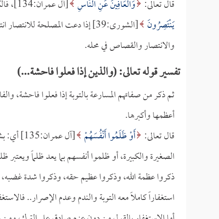
قال تعالى:
وَالْعَافِينَ عَنِ النَّاسِ
[آل عمران:134]، فالكظم غير العفو عن الناس، وفي آية أخرى:
يَنْتَصِرُونَ
[الشورى:39] إذا دعت المصلحة للانت
والانتصار والقصاص في محله.
تفسير قوله تعالى: (والذين إذا فعلوا فاحشة...)
ثم ذكر من صفاتهم المسارعة بالتوبة إذا فعلوا فاحشة، وال
أعظمها وأكبرها.
قال تعالى:
أَوْ ظَلَمُوا أَنْفُسَهُمْ
[آل عمران
الصغيرة والكبيرة، أو ظلموا أنفسهم بما يعد ظلماً ويعتبر ظل
ذكروا عظمة الله، وذكروا عظيم حقه، وذكروا شدة غضبه، فبا
استغفاراً كاملاً معه التوبة والندم وعدم الإصرار.. فالاست
أما الاستغفار بالقول من دون عزم صادق على الترك، ومن دو