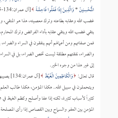
الْمُحْسِنِينَ
*
وَالَّذِينَ إِذَا فَعَلُوا فَاحِشَةً
غضب الله وعقابه بطاعته وترك معصيته، هذا هو المتقي، وه
يتقي غضب الله ويتقي عقابه بأداء الفرائض وترك المحارم، 
فمن صفاتهم ومن أعمالهم أنهم ينفقون في السراء والضراء، ين
والضراء، نفقتهم مطلقة ليست تخص الضراء، بل في السراء وا
إلى غير هذا من وجوه الخير.
قال تعالى:
وَالْكَاظِمِينَ الْغَيْظَ
[آل عمرا
ويتحملون في سبيل الله.. هكذا المؤمن، هكذا طالب العلم،
كثيراً لأسباب كثيرة، لكنه إذا عفا وأصلح وكظم الغيظ في م
المؤمن بين العفو والسماح وبين القصاص إذا رأى المصلحة 