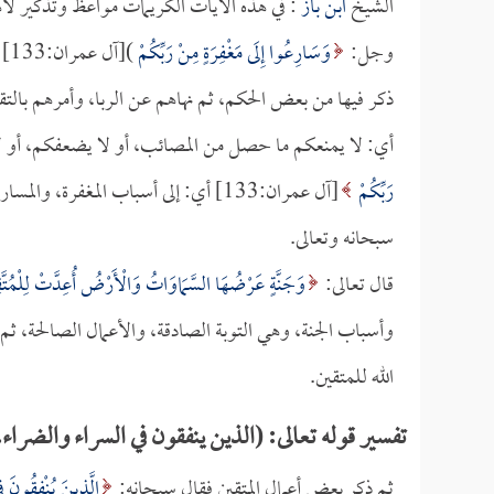
الشيخ
ابن باز
: في هذه الآيات الكريمات مواعظ وتذكير لأه
وجل:
وَسَارِعُوا إِلَى مَغْفِرَةٍ مِنْ رَبِّكُمْ
)[آل عمران:133] لما ذكر قصة
ذكر فيها من بعض الحكم، ثم نهاهم عن الربا، وأمرهم بالت
أي: لا يمنعكم ما حصل من المصائب، أو لا يضعفكم، أو 
رَبِّكُمْ
[آل عمران:133] أي: إلى أسباب المغفرة، 
سبحانه وتعالى.
قال تعالى:
وَجَنَّةٍ عَرْضُهَا السَّمَاوَاتُ وَالْأَرْضُ أُعِدَّتْ لِلْمُتَّق
وأسباب الجنة، وهي التوبة الصادقة، والأعمال الصالحة، ثم ي
الله للمتقين.
تفسير قوله تعالى: (الذين ينفقون في السراء والضراء.
ثم ذكر بعض أعمال المتقين فقال سبحانه:
الَّذِينَ يُنْفِقُونَ ف