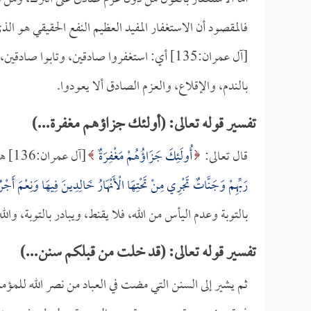
فالمقصود أن الاستغفار المفيد العظيم النفع الحقيقي هو ال
[آل عمران:135] أي: استغفروا صادقين، وتابوا
بالندم، والإقلاع، والعزم الصادق ألا يعودوا.
تفسير قوله تعالى: (أولئك جزاؤهم مغفرة...)
قال تعالى:
أُولَئِكَ جَزَاؤُهُمْ مَغْفِرَةٌ
[آل عمران:136] هذا جزاء التائبين المستغفرين الصادقين غير المصرين:
رَبِّهِمْ وَجَنَّاتٌ تَجْرِي مِنْ تَحْتِهَا الْأَنْهَارُ خَالِدِينَ فِيهَا وَنِعْمَ أَجْرُ
بالتوبة وعدم اليأس من الله، فلا يقنط، ويبادر بالتوبة، والله
تفسير قوله تعالى: (قد خلت من قبلكم سنن...)
ثم يشير إلى السنن التي مضت في العباد من نصر الله للمؤم