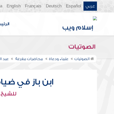
عربي
Español
Deutsch
Français
English
ia
الرئي
الصوتيات
الصوتيات
علماء ودعاة
محاضرات مفرغة
عبد ال
ابن باز في ضيا
للشيخ : 