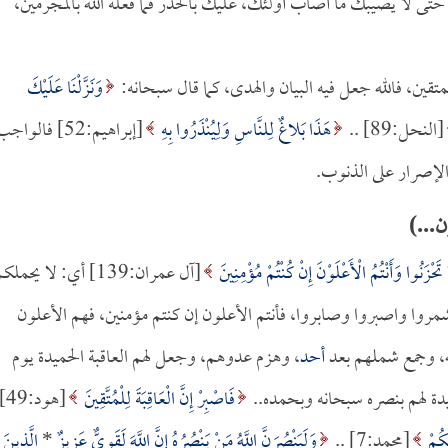
ى لا يصيبك ما أصاب أولئك، عليك بالحذر فما فعله الله بالمجرمين،
تقين، فالله جعل فيه البيان والهدى، كما قال سبحانه:
وَنَزَّلْنَا عَلَيْكَ
[النحل:89] ..
هَذَا بَلاغٌ لِلنَّاسِ وَلِيُنْذَرُوا بِهِ
[إبراهيم:52] فالواج
 الإصرار على الذنوب.
ن...)
حْزَنُوا وَأَنْتُمُ الْأَعْلَوْنَ إِنْ كُنْتُمْ مُؤْمِنِينَ
[آل عمران:139] أي: لا يحملك
وا واصبروا وصابروا، فأنتم الأعلون إن كنتم مؤمنين، فهم الأعلون
له، وجمع شملهم بعد
أحد
، وهزم عدوهم، وجعل لهم العاقبة الحميدة يوم
دة لهم بنصره سبحانه وبحمده..
فَاصْبِرْ إِنَّ الْعَاقِبَةَ لِلْمُتَّقِينَ
[هود:49
َكُمْ
[محمد:7] ..
وَلَيَنْصُرَنَّ اللَّهُ مَنْ يَنْصُرُهُ إِنَّ اللَّهَ لَقَوِيٌّ عَزِيزٌ
*
الَّذِينَ