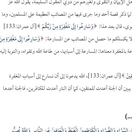
ل الإيمان والتقوى ولغيرهم من ذوي العقول السليمة، يقول الله عز
أحد
وما جرى فيها من المصائب العظيمة على المسلمين، وما
قوى، قال بعد هذا:
وَسَارِعُوا إِلَى مَغْفِرَةٍ مِنْ رَبِّكُمْ
[آل عمران:133]
لا يكسلكم ما حصل من المصائب عن المسارعة:
وَسَارِعُوا إِلَى مَغْفِرَةٍ مِنْ
والمسارعة بالمغفرة معناها: المسارعة إلى أسبابها، من طاعة الله وتقواه، والتوبة إليه
ِينَ
[آل عمران:133]، الله يدعونا إلى أن نسارع إلى أسباب المغفرة
بين أن الجنة أعدت للمتقين، كما أن النار أعدت للكافرين، فالجنة أعدها
..)
ِي السَّرَّاءِ وَالضَّرَّاءِ وَالْكَاظِمِينَ الْغَيْظَ وَالْعَافِينَ عَنِ النَّاسِ وَاللَّهُ يُحِبُّ