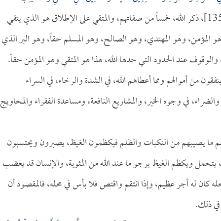
[آل عمران:134-135]، ذكر الله، خمساً من صفاتهم، والمتقي على الإطلاق هو الذي يتقي
و المؤمن، وهو المهتدي، وهو الصالح، وهو المسلم حقاً، وهو البر الذي
والوقوف عند الحدود التي حدها الله، هذا هو المتقي وهو المؤمن حقاً.
فقون من أموالهم ومما أعطاهم الله، في الشدة والرخاء، في السراء
لضراء، في وجوه الخير، والمشاريع النافعة، ومساعدة الفقراء والمحاويج،
ن:134] يصيبهم ما يصيبهم من النكبات والظلم فيكظمون الغيظ، يصبرون ويحتسبون
 يتحمل ويكظم الغيظ يرجو ما عند الله من المثوبة، والإنسان قد يغضب
حله كان له أجر عظيم، وإذا انتقم واقتص فلا بأس في محله، فالمقصود أن
في ذلك.