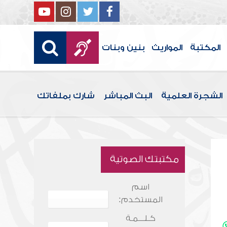
المكتبة
المواريث
بنين وبنات
الشجرة العلمية
البث المباشر
شارك بملفاتك
مكتبتك الصوتية
اسم
المستخدم:
كـلـــمـة