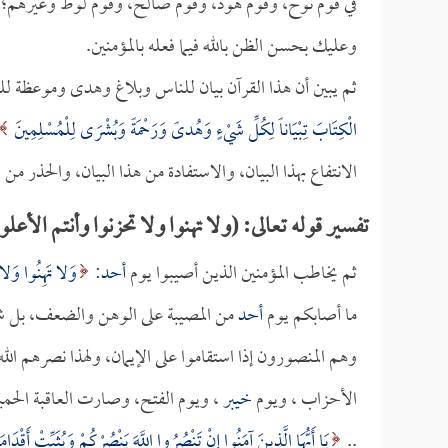
في قوم نوح، وقوم هود، وقوم صالح، وقوم لوط وغيرهم؛ حت
وعليك بحسن الظن بالله فيما فعله بالمؤمنين.
ثم يبين أن هذا القرآن بيان للناس وبلاغ وهدى وموعظة للم
الْكِتَابَ تِبْيَاناً لِكُلِّ شَيْءٍ وَهُدىً وَرَحْمَةً وَبُشْرَى لِلْمُسْلِمِينَ
الانتفاع بهذا البيان، والاستفادة من هذا البيان، والحذر من
تفسير قوله تعالى: (ولا تهنوا ولا تحزنوا وأنتم الأعلو
ثم يخاطب المؤمنين الذين أصيبوا يوم
أحد
:
وَلا تَهِنُوا وَلا تَ
ما أصابكم يوم
أحد
من المصيبة على الوهن والضعف، بل شمر
وهم المنصورون إذا استقاموا على الإيمان، ولهذا نصرهم ال
الأحزاب ، ويوم
خيبر
، ويوم الفتح، وصارت العاقبة الحمي
..
يَا أَيُّهَا الَّذِينَ آمَنُوا إِنْ تَنْصُرُوا اللَّهَ يَنْصُرْكُمْ وَيُثَبِّتْ أَقْدَام