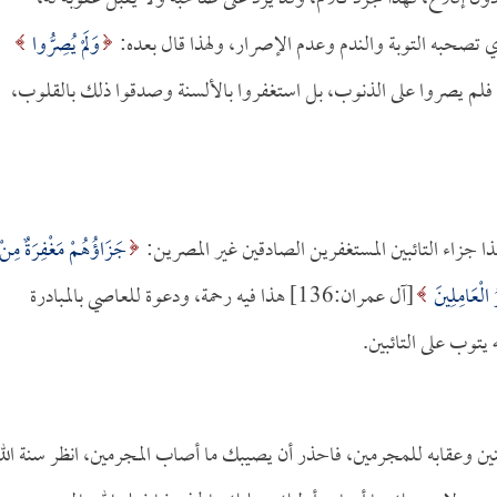
ذي تصحبه التوبة والندم وعدم الإصرار، ولهذا قال بعده:
وَلَمْ يُصِرُّوا
 صادقين، فلم يصروا على الذنوب، بل استغفروا بالألسنة وصدقوا ذلك بالقلوب،
جَزَاؤُهُمْ مَغْفِرَةٌ مِنْ
 الْعَامِلِينَ
[آل عمران:136] هذا فيه رحمة، ودعوة للعاصي بالمبادرة
 يتوب على التائبين.
نين وعقابه للمجرمين، فاحذر أن يصيبك ما أصاب المجرمين، انظر سنة الل