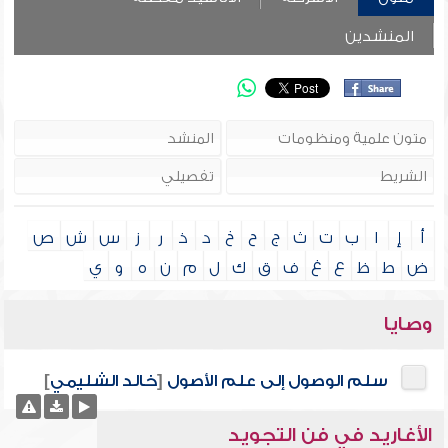
المنشدين
أ
إ
ا
ب
ت
ث
ج
ح
خ
د
ذ
ر
ز
س
ش
ص
ض
ط
ظ
ع
غ
ف
ق
ك
ل
م
ن
ه
و
ي
وصايا
سلم الوصول إلى علم الأصول
[
خالد الشليمي
]
الأغاريد في فن التجويد