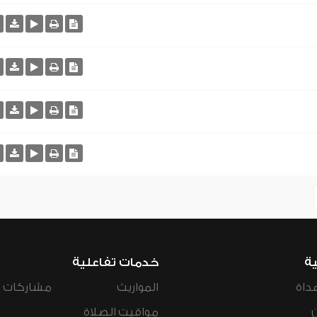
ية
خدمات تفاعلية
داة
المواريث
مشاركات ال
مواقيت الصلاة