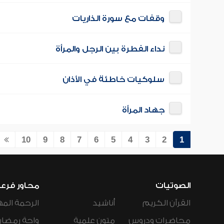
وقفات مع سورة الذاريات
نداء الفطرة بين الرجل والمرأة
سلوكيات خاطئة في الأذان
جهاد المرأة
10
9
8
7
6
5
4
3
2
1
الصوتيات
محاور فرع
القرآن الكريم
أناشيد
الرحمة المه
محاضرات ودروس
متون علمية
واحة رمضان