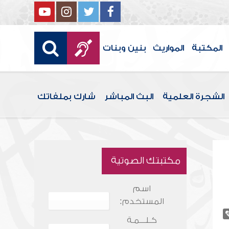
المكتبة
المواريث
بنين وبنات
الشجرة العلمية
البث المباشر
شارك بملفاتك
مكتبتك الصوتية
اسم
المستخدم:
كـلـــمـة