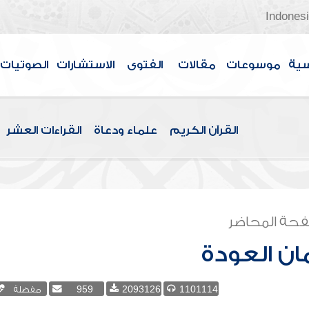
Indones
سية
موسوعات
مقالات
الفتوى
الاستشارات
الصوتيات
القرآن الكريم
علماء ودعاة
القراءات العشر
حة المحاضر
ن العودة
1101114
2093126
959
مفضلة