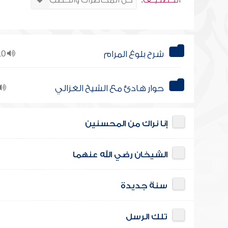
التــصنـيــف:
شرح بلوغ المرام
210
حوار هادئ مع الشيخ الغزالي
إنا نراك من المحسنين
الشيخان رضي الله عنهما
سنة جديدة
تلك الرسل