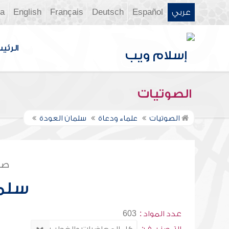
عربي
Español
Deutsch
Français
English
ia
الرئي
الصوتيات
الصوتيات
علماء ودعاة
سلمان العودة
صف
سلما
عدد المواد :
603