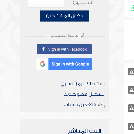
الـمـــــرور:
دخول المشتركين
أو الدخول بحساب
استرجاع الرمز السري
تسجيل عضو جديد
إعادة تفعيل حساب
البث المباشر