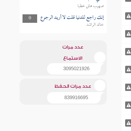
صهيب هاني خطبا
إنك راجع للدنيا قلت لا أريد الرجوع
0
خالد الراشد
عدد مرات
الاستماع
3095021926
عدد مرات الحفظ
839916695