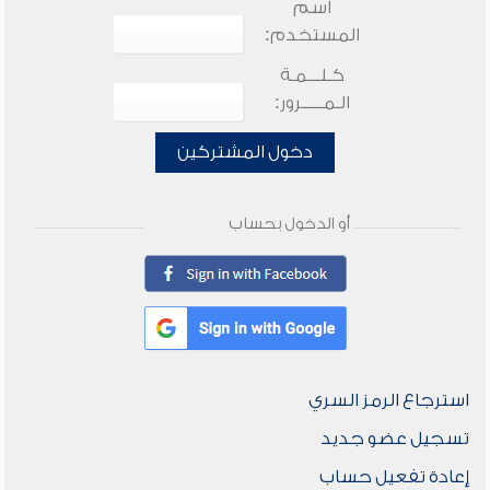
اسم
المستخدم:
كـلـــمـة
الـمـــــرور:
دخول المشتركين
أو الدخول بحساب
استرجاع الرمز السري
تسجيل عضو جديد
إعادة تفعيل حساب