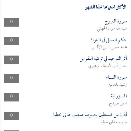
الأكثر استماعا لهذا الشهر
سورة البروج
0
عبد الله عواد الجهني
حكم العمل فى البنوك
0
محمد ناصر الدين الألباني
أثر التوحيد في تزكية النفوس
0
حسن أبو الأشبال الزهيري
سورة النساء
0
رشيد بلعالية
المسؤولية
0
أيمن صيدح
أذان من فلسطين-بصوت صهيب هاني خطبا
0
صهيب هاني خطبا