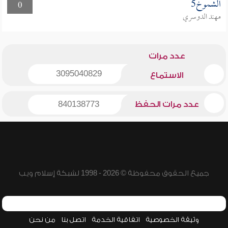
الشموخ5
0
مهند الدوسري
عدد مرات
3095040829
الاستماع
عدد مرات الحفظ
840138773
جميع الحقوق محفوظة © 2026 - 1998 لشبكة إسلام ويب
وثيقة الخصوصية
اتفاقية الخدمة
اتصل بنا
من نحن