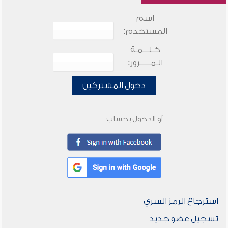
اسم
المستخدم:
كـلـــمـة
الـمـــــرور:
دخول المشتركين
أو الدخول بحساب
استرجاع الرمز السري
تسجيل عضو جديد