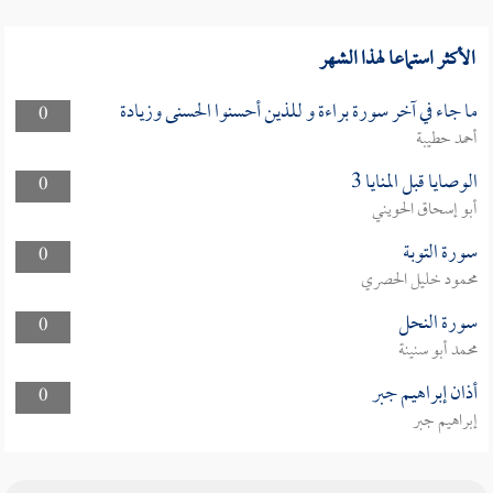
الأكثر استماعا لهذا الشهر
ما جاء في آخر سورة براءة و للذين أحسنوا الحسنى وزيادة
0
أحمد حطيبة
الوصايا قبل المنايا 3
0
أبو إسحاق الحويني
سورة التوبة
0
محمود خليل الحصري
سورة النحل
0
محمد أبو سنينة
أذان إبراهيم جبر
0
إبراهيم جبر