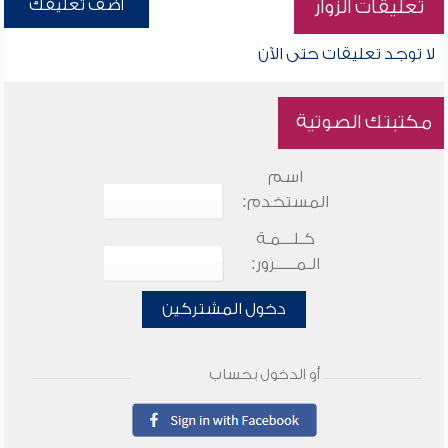
أضف تعليقك
تعليقات الزوار
لا توجد تعليقات حتى الآن
مكتبتك الصوتية
اسم
المستخدم:
كـلـــمـة
الـمـــــرور:
دخول المشتركين
أو الدخول بحساب