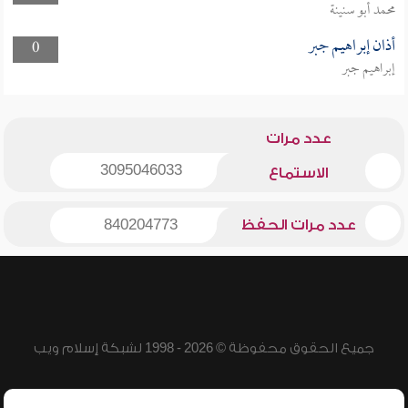
محمد أبو سنينة
أذان إبراهيم جبر
0
إبراهيم جبر
عدد مرات
3095046033
الاستماع
عدد مرات الحفظ
840204773
جميع الحقوق محفوظة © 2026 - 1998 لشبكة إسلام ويب