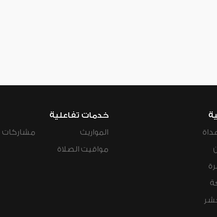
ية
خدمات تفاعلية
داة
المواريث
مشاركات ال
مواقيت الصلاة
رة
ة
عشر