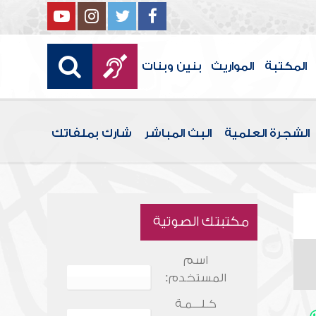
المكتبة
المواريث
بنين وبنات
الشجرة العلمية
البث المباشر
شارك بملفاتك
مكتبتك الصوتية
اسم
المستخدم:
كـلـــمـة