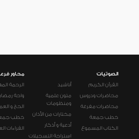
الصوتيات
محاور فرع
القرآن الكريم
أناشيد
الرحمة المه
محاضرات ودروس
متون علمية
واحة رمضان
ومنظومات
محاضرات مفرغة
الحج و العم
مختارات من الأذان
خطب جمعة
خطب جمع
أدعية و أذكار
الكتاب المسموع
القراءات ال
استراحة التسجيلات