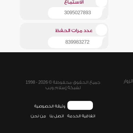
الاستماع
3095027893
عدد مرات الحفظ
839983272
زوار
جميع الحقوق محفوظة © 2026 - 1998
لشبكة إسلام ويب
وثيقة الخصوصية
اتفاقية الخدمة
اتصل بنا
من نحن