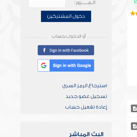
الـمـــــرور:
دخول المشتركين
أو الدخول بحساب
استرجاع الرمز السري
تسجيل عضو جديد
إعادة تفعيل حساب
البث المباشر