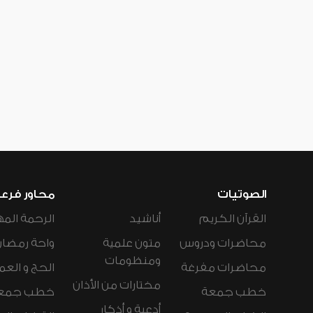
الصوتيات
محاور فرع
القرآن الكريم
أناشيد
الرحمة المه
محاضرات ودروس
متون علمية
واحة رمضان
ومنظومات
محاضرات مفرغة
الحج و العم
مختارات من الأذان
خطب جمعة
خطب جمع
أدعية و أذكار