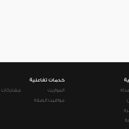
ية
خدمات تفاعلية
داة
المواريث
مشاركات ال
مواقيت الصلاة
رة
ة