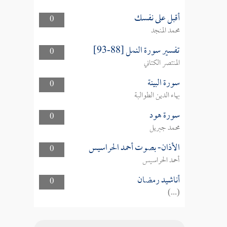
أقبل على نفسك
0
محمد المنجد
تفسير سورة النمل [88-93]
0
المنتصر الكتاني
سورة البينة
0
بهاء الدين الطوالبة
سورة هود
0
محمد جبريل
الأذان- بصوت أحمد الحراسيس
0
أحمد الحراسيس
أناشيد رمضان
0
(...)