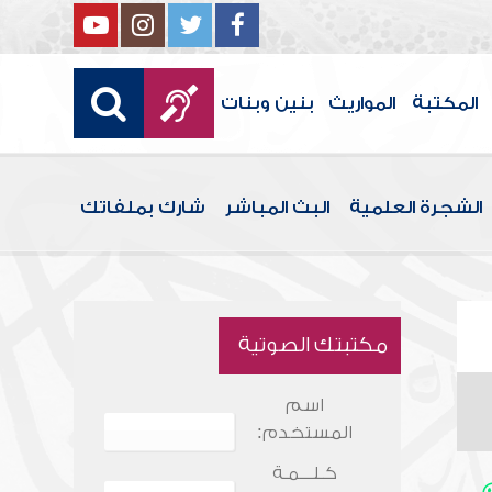
المكتبة
المواريث
بنين وبنات
الشجرة العلمية
البث المباشر
شارك بملفاتك
مكتبتك الصوتية
اسم
المستخدم:
كـلـــمـة