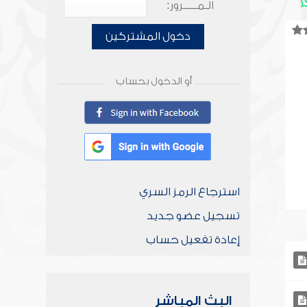
الـمـــــرور:
دخول المشتركين
أو الدخول بحساب
استرجاع الرمز السري
تسجيل عضو جديد
إعادة تفعيل حساب
البث المباشر