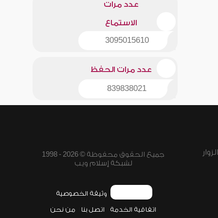
عدد مرات
الاستماع
3095015610
عدد مرات الحفظ
839838021
زوار
جميع الحقوق محفوظة © 2026 - 1998
لشبكة إسلام ويب
وثيقة الخصوصية
اتفاقية الخدمة
اتصل بنا
من نحن