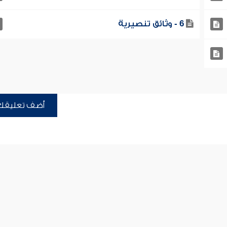
6 - وثائق تنصيرية
أضف تعليقك