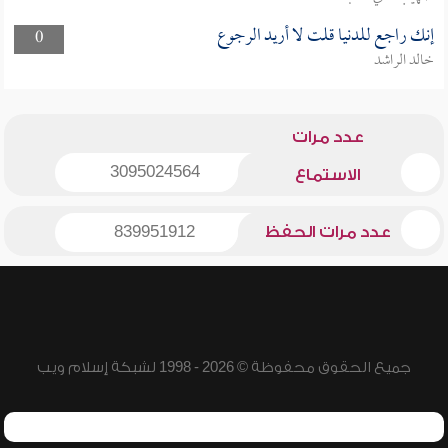
إنك راجع للدنيا قلت لا أريد الرجوع
0
خالد الراشد
عدد مرات
3095024564
الاستماع
عدد مرات الحفظ
839951912
جميع الحقوق محفوظة © 2026 - 1998 لشبكة إسلام ويب