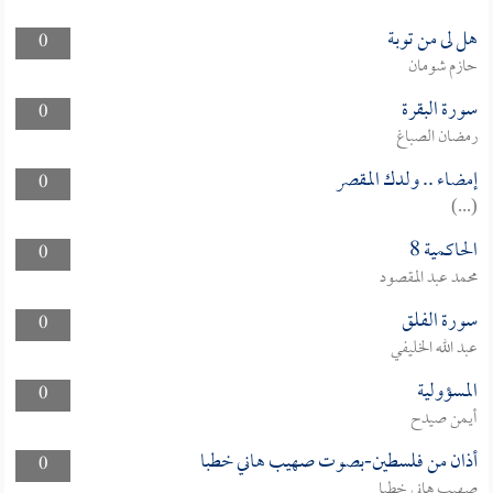
هل لى من توبة
0
حازم شومان
سورة البقرة
0
رمضان الصباغ
إمضاء .. ولدك المقصر
0
(...)
الحاكمية 8
0
محمد عبد المقصود
سورة الفلق
0
عبد الله الخليفي
المسؤولية
0
أيمن صيدح
أذان من فلسطين-بصوت صهيب هاني خطبا
0
صهيب هاني خطبا