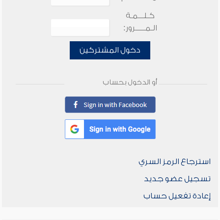
كـلـــمـة
الـمـــــرور:
دخول المشتركين
أو الدخول بحساب
استرجاع الرمز السري
تسجيل عضو جديد
إعادة تفعيل حساب