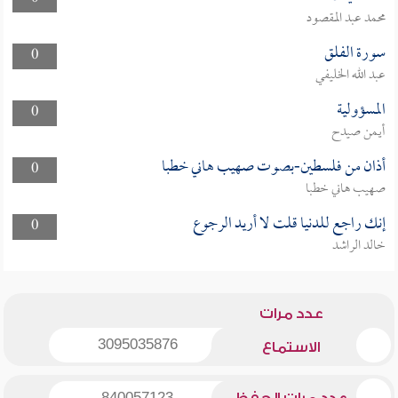
محمد عبد المقصود
سورة الفلق
0
عبد الله الخليفي
المسؤولية
0
أيمن صيدح
أذان من فلسطين-بصوت صهيب هاني خطبا
0
صهيب هاني خطبا
إنك راجع للدنيا قلت لا أريد الرجوع
0
خالد الراشد
عدد مرات
3095035876
الاستماع