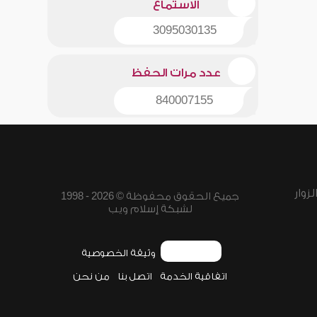
الاستماع
3095030135
عدد مرات الحفظ
840007155
زوار
جميع الحقوق محفوظة © 2026 - 1998
لشبكة إسلام ويب
وثيقة الخصوصية
اتفاقية الخدمة
اتصل بنا
من نحن