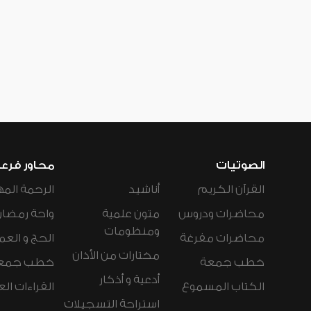
الصوتيات
محاور فرع
القرآن الكريم
أناشيد
الرحمة المه
محاضرات ودروس
متون علمية
واحة رمضان
ومنظومات
محاضرات مفرغة
الحج و العم
مختارات من الأذان
خطب جمعة
خطب جمع
أدعية و أذكار
الكتاب المسموع
القراءات ال
استراحة التسجيلات