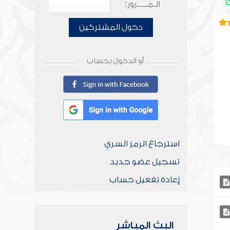
الـمـــــرور:
دخول المشتركين
أو الدخول بحساب
استرجاع الرمز السري
تسجيل عضو جديد
إعادة تفعيل حساب
البث المباشر