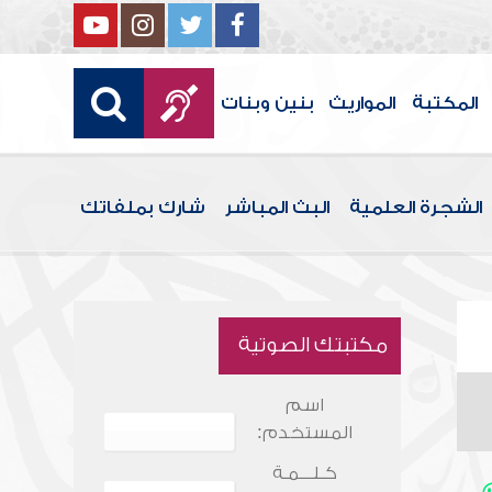
المكتبة
المواريث
بنين وبنات
الشجرة العلمية
البث المباشر
شارك بملفاتك
مكتبتك الصوتية
اسم
المستخدم:
كـلـــمـة