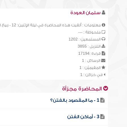
سلمان العودة
معلومات : ألقيت هذه المحاضرة في ليلة الإثنين: 12 - ربيع الأول - 1411هـ، وهي الدرس (21) من سلسلة الدروس العلمية العامة.
ملحوظة : ---
المستمعين : 1202
التنزيل : 3855
قراءة: 17194
الرسائل : 1
المقيميّن : 1
في خزائن : 1
المحاضرة مجزأة
1 - ما المقصود بالفتن؟
3 - أماكن الفتن