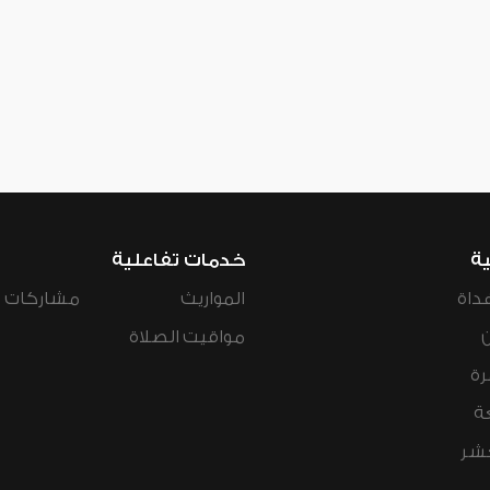
ية
خدمات تفاعلية
داة
المواريث
مشاركات ال
مواقيت الصلاة
رة
ة
عشر