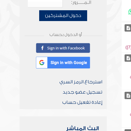
الـمـــــرور:
دخول المشتركين
أو الدخول بحساب
استرجاع الرمز السري
تسجيل عضو جديد
إعادة تفعيل حساب
البث المباشر