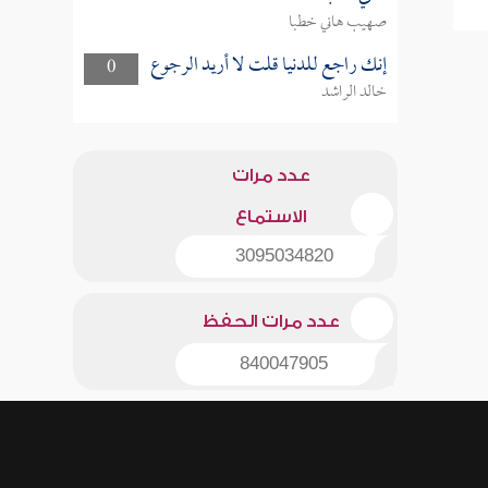
صهيب هاني خطبا
إنك راجع للدنيا قلت لا أريد الرجوع
0
خالد الراشد
عدد مرات
الاستماع
3095034820
عدد مرات الحفظ
840047905