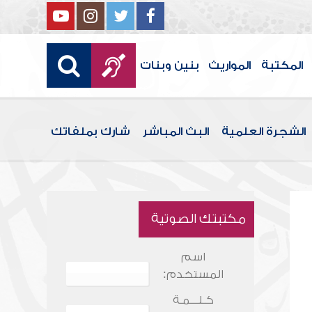
المكتبة
المواريث
بنين وبنات
الشجرة العلمية
البث المباشر
شارك بملفاتك
مكتبتك الصوتية
اسم
المستخدم:
كـلـــمـة