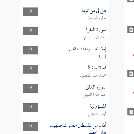
هل لى من توبة
0
حازم شومان
سورة البقرة
0
رمضان الصباغ
إمضاء .. ولدك المقصر
0
(...)
الحاكمية 8
0
محمد عبد المقصود
سورة الفلق
0
عبد الله الخليفي
المسؤولية
0
أيمن صيدح
أذان من فلسطين-بصوت صهيب
0
هاني خطبا