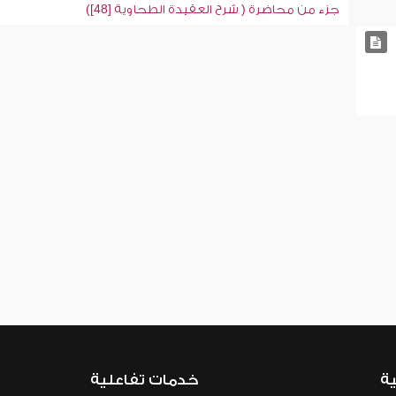
جزء من محاضرة ( شرح العقيدة الطحاوية [48])
ية
خدمات تفاعلية