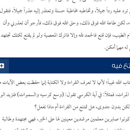
د عليه رداً جميلاً، وتخاطبه مخاطبة حسنة وتعتذر إليه عذراً جميلاً، فتقول
لكن طاعة الله فوق ذلك، وحق الله فوق ذلك، فأرجو أن تعذرني وأن
الطيب، فإن قنع فالحمد لله وإلا فاترك المعصية ولو لم يقنع لكنك تجتهد
 له مهما أمكن.
تع فيه
اب الله غيباً؛ لأنها لا تعرف القراءة ولا الكتابة إنما حفظت بعض الآيات 
 المرات، فمثلاً: في آية الكرسي تقول: (وسع كرسيه والسموات) فتزيد الوا
ولكن بدون جدوى، هل تمتنع من القراءة أم ماذا نفعل؟
ونوا صابرين معلمين مرشدين معينين لها على الخير، فهي مجتهدة وطالبة