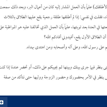
 لأطلقك) علماً بأن العمل المشار إليه كان من أعمال البر، وبعد ذلك سمعت
 فقلت في نفسي: إذا لم أطلقها طلقة رجعية يقع عليها الطلاق بالثلاث
ا في العدة بعد توبتها، علماً بأن العمل الذي تخالفنا عليه هو المواظبة على
الطلاق الأول يقع، أفيدوني أفادكم الله؟
م على رسول الله، وعلى آله وأصحابه ومن اهتدى بهداه.
ينظر فيما جرى بينك وبينها ثم يجيبكم على ذلك، أو تحضر عندنا إذا كن
 حتى ينظر في الأمر بحضورك وحضور الزوجة ووليها حتى نتأكد من صفة