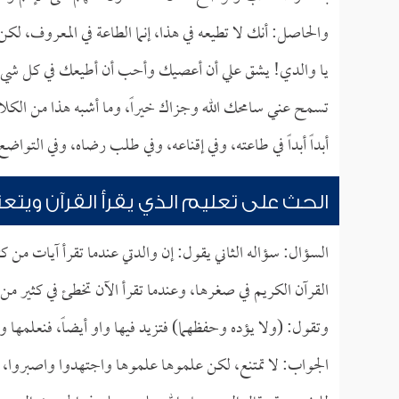
والحاصل: أنك لا تطيعه في هذا، إنما الطاعة في المعروف، لكن تر
يا والدي! يشق علي أن أعصيك وأحب أن أطيعك في كل شيء، 
تسمح عني سامحك الله وجزاك خيراً، وما أشبه هذا من الكلام 
أبداً أبداً في طاعته، وفي إقناعه، وفي طلب رضاه، وفي التواضع
الحث على تعليم الذي يقرأ القرآن ويتع
السؤال: سؤاله الثاني يقول: إن والدتي عندما تقرأ آيات من كت
القرآن الكريم في صغرها، وعندما تقرأ الآن تخطئ في كثير من
وتقول: (ولا يؤده وحفظهما) فتزيد فيها واو أيضاً، فنعلمها 
الجواب: لا تمتنع، لكن علموها علموها واجتهدوا واصبروا، ك