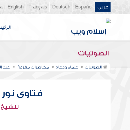
عربي
Español
Deutsch
Français
English
ia
الرئي
الصوتيات
الصوتيات
علماء ودعاة
محاضرات مفرغة
عبد ال
فتاوى نور عل
للشيخ : 