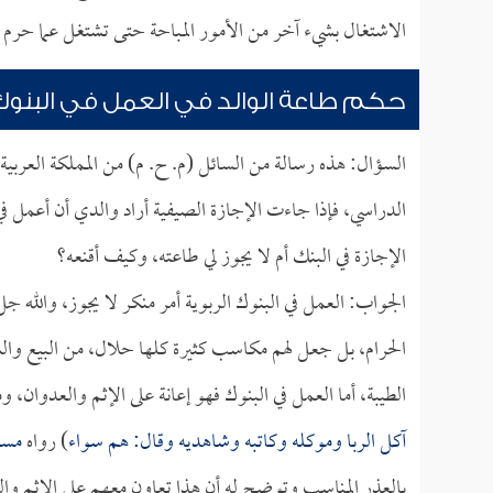
الاشتغال بشيء آخر من الأمور المباحة حتى تشتغل عما حرم الله 
حكم طاعة الوالد في العمل في البنوك 
السؤال: هذه رسالة من السائل (م. ح. م) من المملكة العربية 
الدراسي، فإذا جاءت الإجازة الصيفية أراد والدي أن أعمل في
الإجازة في البنك أم لا يجوز لي طاعته، وكيف أقنعه؟
الجواب: العمل في البنوك الربوية أمر منكر لا يجوز، والله
الحرام، بل جعل لهم مكاسب كثيرة كلها حلال، من البيع والش
الطيبة، أما العمل في البنوك فهو إعانة على الإثم والعدوان، 
آكل الربا وموكله وكاتبه وشاهديه وقال: هم سواء
) رواه
مسل
بالعذر المناسب وتوضح له أن هذا تعاون معهم على الإثم و