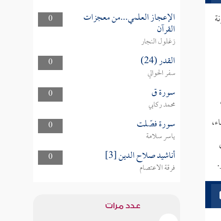
الإعجاز العلمي...من معجزات
ة
0
القرآن
زغلول النجار
القدر (24)
0
سفر الحوالي
سورة ق
0
محمد ركابي
ء،
سورة فصّلت
0
ياسر سلامة
أناشيد صلاح الدين [3]
0
.
فرقة الاعتصام
عدد مرات