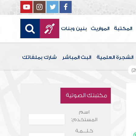
المكتبة
المواريث
بنين وبنات
الشجرة العلمية
البث المباشر
شارك بملفاتك
مكتبتك الصوتية
اسم
المستخدم:
كـلـــمـة