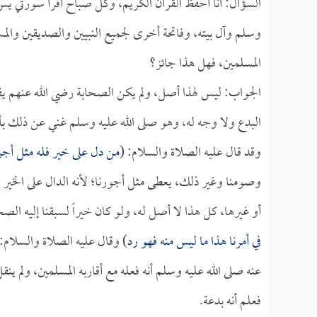
السؤال: أنا أحفظ القرآن الكريم، وكل صباح أقرأ سورتي يس وا
وسلم وآل بيته، وفاتحة أخرى لجميع النبيين والصديقين والمس
المسلمين، فهل هذا جائز؟
الجواب: ليس لهذا أصل، ولم يكن الصحابة رضي الله عنهم يف
البدع ولا وجه له، وهو صلى الله عليه وسلم غني عن ذلك بأن ك
وقد قال عليه الصلاة والسلام: (
من دل على خير فله مثل أجر
وصومنا وغير ذلك، يعطى مثل أجورنا؛ لأنه الدال على الخير و
أو غيرها، كل هذا لا أصل له، ولو كان خيراً لسبقنا إليه ال
في أمرنا هذا ما ليس منه فهو رد
) وقال عليه الصلاة والسلام: 
عنه صلى الله عليه وسلم أنه فعله مع أقاربه المسلمين، ولم ين
فعلم أنه بدعة.