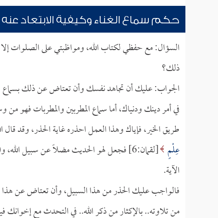
حكم سماع الغناء وكيفية الابتعاد عنه
السؤال: مع حفظي لكتاب الله، ومواظبتي على الصلوات إلا أنن
ذلك؟
الجواب: عليك أن تجاهد نفسك وأن تعتاض عن ذلك بسماع القر
في أمر دينك ودنياك، أما سماع المطربين والمطربات فهو من
طريق الخير، فإياك وهذا العمل احذره غاية الحذر، وقد قال 
عِلْمٍ
[لقمان:6] فجعل لهو الحديث مضلاً عن سبيل الله
الآية.
فالواجب عليك الحذر من هذا السبيل، وأن تعتاض عن هذا الشر ب
من تلاوته.. بالإكثار من ذكر الله.. في التحدث مع إخوانك فيم