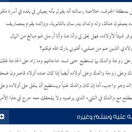
منطقة الجوف، خلاصة رسالته أنه يقول بأنه يعيش في بلده في أسرة مكون
ده يعملون هناك، وله ولدان يدرسان بالثانوية، ووالده يقوم بمصاريف
 شيئاً لأولاده، فهل يحق لي وأنا هنا وأنا أرسل لهم مبالغ من المال
ولادي الذين هم من صلبي، أفتوني بارك الله فيكم؟
على زوجة والدك بما تستطيع حتى تسد حاجاتهم وما زاد على الحاجة فلك
دك وعلى زوجة والدك وعلى أولاده أيضاً إذا كان عنده أولاد قاصرون ضعفا
لد وهو واجب، أما إن كان والدك غنياً ويستطيع أن ينفق على أولاده وعلى
صطلح مع والدك في الشيء الذي يرضيه ولا يلحقك معه حرج في هذا الأمر
له عليه وسلم وغيره