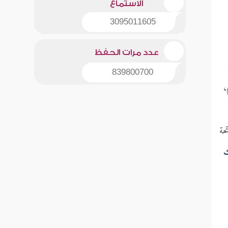
الاستماع
3095011605
عدد مرات الحفظ
839800700
،
حة
ث