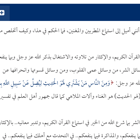
ي أميل إلى استماع المطربين والمغنين، فما الحكم في هذا، وكيف أتخلص م
آن الكريم، والإكثار من تلاوته والاشتغال بذكر الله عز وجل وبما ينف
 وسائل الشر، من وسائل عمى القلوب، ومن وسائل قسوتها وانحرافها عن
الله عز وجل:
وَمِنَ النَّاسِ مَنْ يَشْتَرِي لَهْوَ الْحَدِيثِ لِيُضِلَّ عَنْ سَبِيلِ اللَّهِ بِغَ
، و(لهو الحديث) هو الغناء وآلات الملاهي كما قال جمهور أهل العلم في تفسير
ما شرع الله من الخير في استماع القرآن الكريم، وتدبر معانيه.. بالإكثار
ا ينفعكم، والمذاكرة فيما ينفعكم.. في التحدث مع أهلك فيما ينفعكم.. في