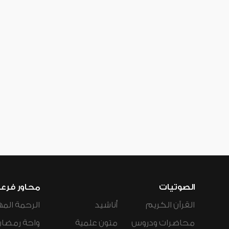
الصوتيات
محاور فرع
القرآن الكريم
أناشيد
الرحمة المه
محاضرات ودروس
متون علمية
واحة رمضان