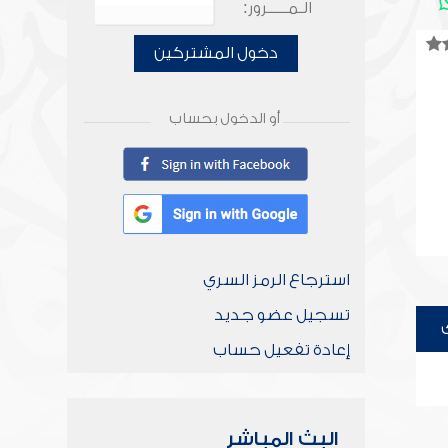
الـمـــــرور:
دخول المشتركين
أو الدخول بحساب
استرجاع الرمز السري
تسجيل عضو جديد
إعادة تفعيل حساب
البث المباشر