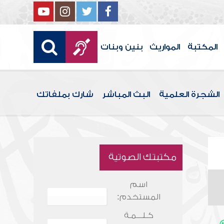
المكتبة
المواريث
بنين وبنات
الشجرة العلمية
البث المباشر
شارك بملفاتك
مكتبتك الصوتية
اسم
المستخدم:
كـلـــمـة