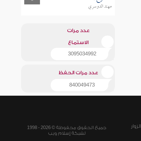
مهند الدوسري
عدد مرات
الاستماع
3095034992
عدد مرات الحفظ
840049473
زوار
جميع الحقوق محفوظة © 2026 - 1998
لشبكة إسلام ويب