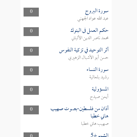
سورة البروج
0
عبد الله عواد الجهني
حكم العمل فى البنوك
0
محمد ناصر الدين الألباني
أثر التوحيد في تزكية النفوس
0
حسن أبو الأشبال الزهيري
سورة النساء
0
رشيد بلعالية
المسؤولية
0
أيمن صيدح
أذان من فلسطين-بصوت صهيب
0
هاني خطبا
صهيب هاني خطبا
الشموخ5
0