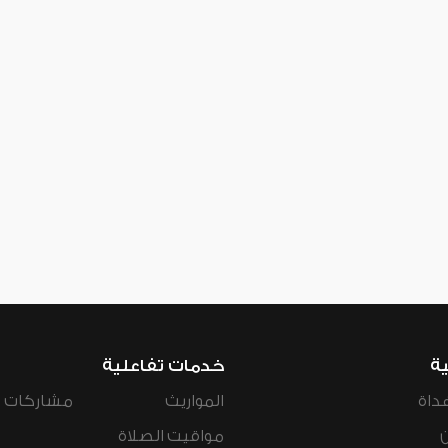
ية
خدمات تفاعلية
داة
المواريث
مشاركات ال
مواقيت الصلاة