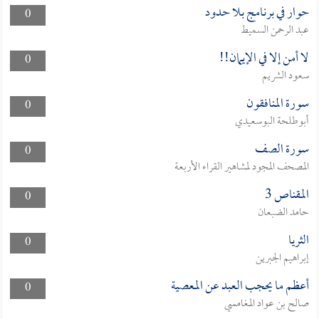
حوار في برنامج بلا حدود
0
عبد الرحمن السميط
لا أمن إلا في الإيمان!!
0
سعود الشريم
سورة المنافقون
0
أبوطلحة البوسعيدي
سورة الصف
0
المصحف المجود لمشاهير القراء الأربعة
المقناص 3
0
حامد الضبعان
الثريا
0
إبراهيم الجبرين
أعظم ما يحجب العبد عن المعصية
0
صالح بن عواد المغامسي