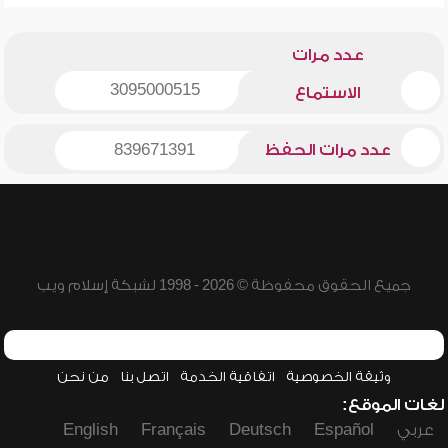
عدد مرات
3095000515
الاستماع
عدد مرات الحفظ
839671391
جميع الحقوق محفوظة © 2026 - 1998 لشبكة إسلام ويب
وثيقة الخصوصية
اتفاقية الخدمة
اتصل بنا
من نحن
لغات الموقع:
عربي
Español
Deutsch
Français
English