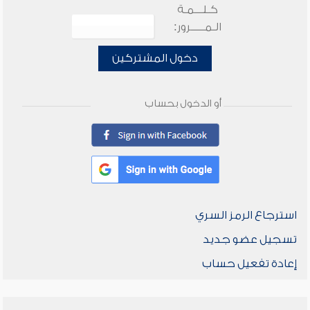
كـلـــمـة
الـمـــــرور:
دخول المشتركين
أو الدخول بحساب
استرجاع الرمز السري
تسجيل عضو جديد
إعادة تفعيل حساب