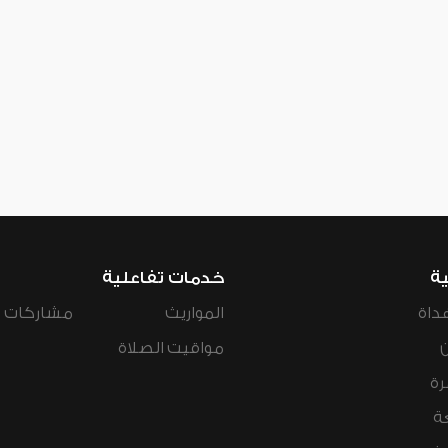
ية
خدمات تفاعلية
داة
المواريث
مشاركات ال
مواقيت الصلاة
رة
ة