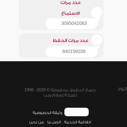
عدد مرات
الاستماع
3095042083
عدد مرات الحفظ
840156039
زوار
جميع الحقوق محفوظة © 2026 - 1998
لشبكة إسلام ويب
وثيقة الخصوصية
اتفاقية الخدمة
اتصل بنا
من نحن