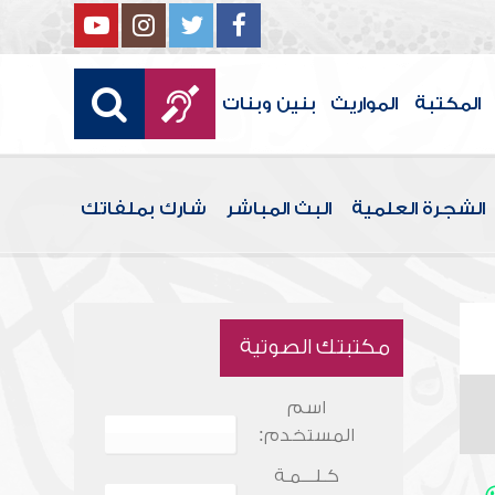
المكتبة
المواريث
بنين وبنات
الشجرة العلمية
البث المباشر
شارك بملفاتك
مكتبتك الصوتية
اسم
المستخدم:
كـلـــمـة