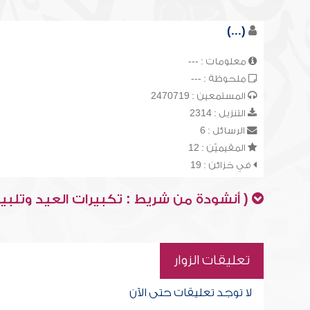
(...)
معلومات : ---
ملحوظة : ---
المستمعين : 2470719
التنزيل : 2314
الرسائل : 6
المقيميّن : 12
في خزائن : 19
( أنشودة من شريط : تكبيرات العيد وتلبية
تعليقات الزوار
لا توجد تعليقات حتى الآن