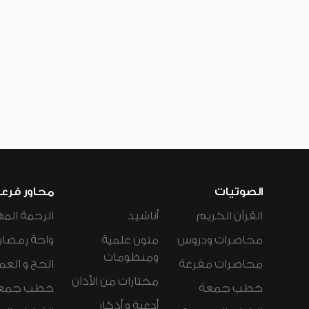
الصوتيات
محاور فرع
القرآن الكريم
أناشيد
الرحمة المه
محاضرات ودروس
متون علمية
واحة رمضان
ومنظومات
محاضرات مفرغة
الحج و العم
مختارات من الأذان
خطب جمعة
خطب جمع
أدعية و أذكار