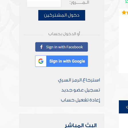
الـمـــــرور:
دخول المشتركين
أو الدخول بحساب
استرجاع الرمز السري
تسجيل عضو جديد
إعادة تفعيل حساب
البث المباشر