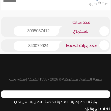
مهند الدوسري
عدد مرات
3095037412
الاستماع
عدد مرات الحفظ
840079924
جميع الحقوق محفوظة © 2026 - 1998 لشبكة إسلام ويب
وثيقة الخصوصية
اتفاقية الخدمة
اتصل بنا
من نحن
لغات الموقع: