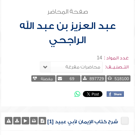
صفحة المحاضر
عبد العزيز بن عبد الله
الراجحي
عدد المواد :
14
التــصنـيــف:
518100
897729
69
مفضلة
شرح كتاب الإيمان لأبي عبيد [1]