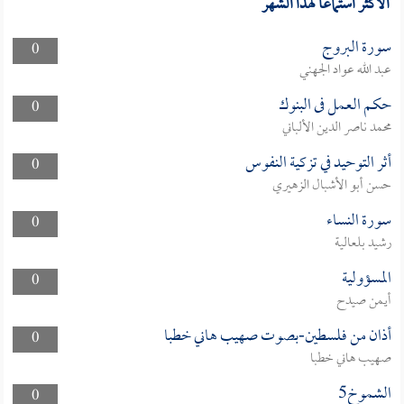
الأكثر استماعا لهذا الشهر
سورة البروج
0
عبد الله عواد الجهني
حكم العمل فى البنوك
0
محمد ناصر الدين الألباني
أثر التوحيد في تزكية النفوس
0
حسن أبو الأشبال الزهيري
سورة النساء
0
رشيد بلعالية
المسؤولية
0
أيمن صيدح
أذان من فلسطين-بصوت صهيب هاني خطبا
0
صهيب هاني خطبا
الشموخ5
0