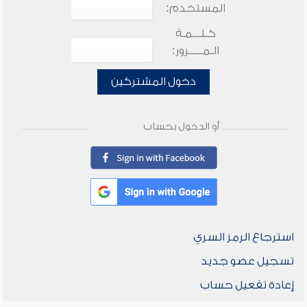
المستخدم:
كـلـــمـة
الـمـــــرور:
دخول المشتركين
أو الدخول بحساب
استرجاع الرمز السري
تسجيل عضو جديد
إعادة تفعيل حساب