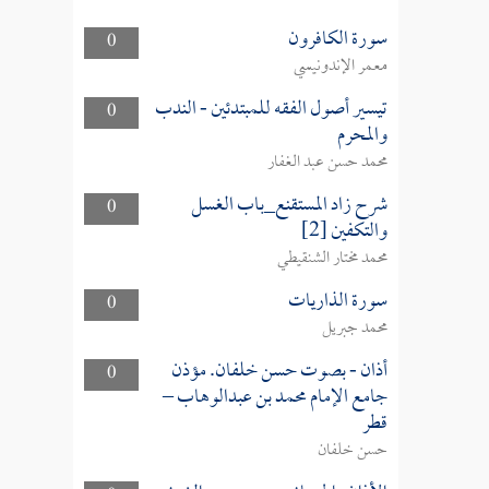
سورة الكافرون
0
معمر الإندونيسي
تيسير أصول الفقه للمبتدئين - الندب
0
والمحرم
محمد حسن عبد الغفار
شرح زاد المستقنع_باب الغسل
0
والتكفين [2]
محمد مختار الشنقيطي
سورة الذاريات
0
محمد جبريل
أذان - بصوت حسن خلفان. مؤذن
0
جامع الإمام محمد بن عبدالوهاب –
قطر
حسن خلفان