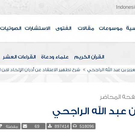
Indones
سية
موسوعات
مقالات
الفتوى
الاستشارات
الصوتيات
القرآن الكريم
علماء ودعاة
القراءات العشر
عزيز بن عبد الله الراجحي
شرح تطهير الاعتقاد عن أدران الإلحاد لابن ا
حة المحاضر
ن عبد الله الراجحي
518096
897414
69
مفضلة