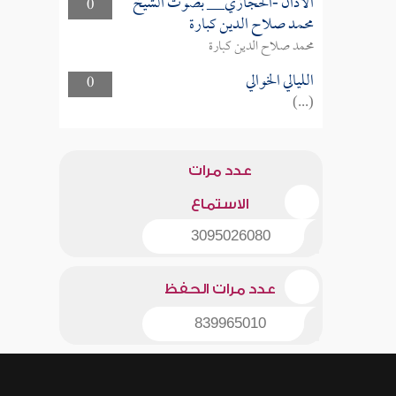
الأذان -الحجازي__ بصوت الشيخ
0
محمد صلاح الدين كبارة
محمد صلاح الدين كبارة
الليالي الخوالي
0
(...)
عدد مرات
الاستماع
3095026080
عدد مرات الحفظ
839965010