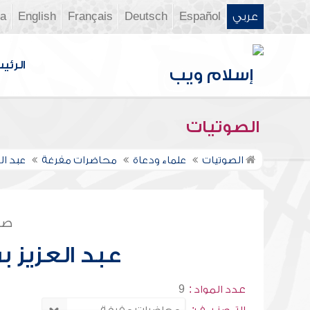
عربي
Español
Deutsch
Français
English
ia
الرئي
الصوتيات
الصوتيات
علماء ودعاة
محاضرات مفرغة
عبد ال
صف
عبد العزيز ب
عدد المواد :
9