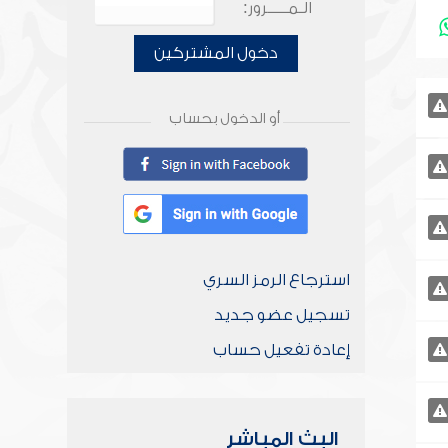
الـمـــــرور:
دخول المشتركين
أو الدخول بحساب
استرجاع الرمز السري
تسجيل عضو جديد
إعادة تفعيل حساب
البث المباشر