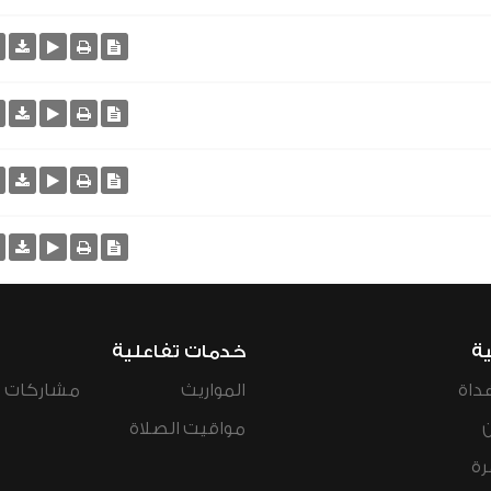
ية
خدمات تفاعلية
داة
المواريث
مشاركات ال
مواقيت الصلاة
رة