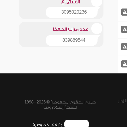
الاستماع
3095020236
عدد مرات الحفظ
839889544
زوار
جميع الحقوق محفوظة © 2026 - 1998
لشبكة إسلام ويب
وثيقة الخصوصية