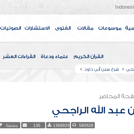
Indones
سية
موسوعات
مقالات
الفتوى
الاستشارات
الصوتيات
القرآن الكريم
علماء ودعاة
القراءات العشر
اجحي
شرح سنن أبي داود
حة المحاضر
ن عبد الله الراجحي
580928
1368829
135
مفضلة