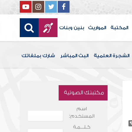
المكتبة
المواريث
بنين وبنات
الشجرة العلمية
البث المباشر
شارك بملفاتك
مكتبتك الصوتية
اسم
المستخدم:
كـلـــمـة