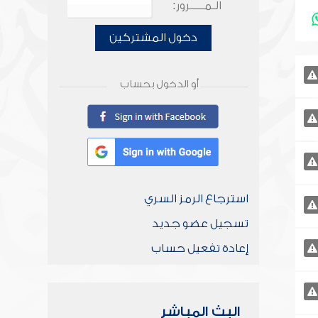
الـمـــــرور:
دخول المشتركين
أو الدخول بحساب
استرجاع الرمز السري
تسجيل عضو جديد
إعادة تفعيل حساب
البث المباشر