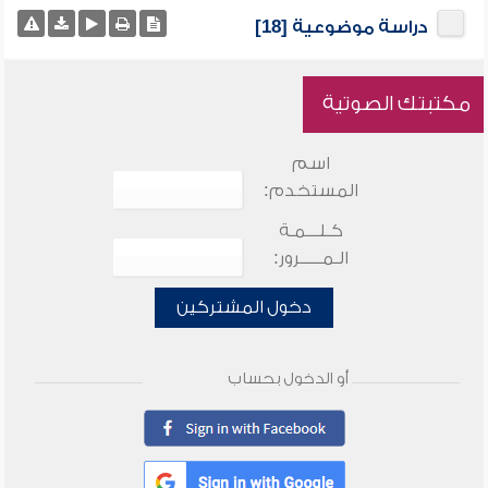
دراسة موضوعية [18]
مكتبتك الصوتية
اسم
المستخدم:
كـلـــمـة
الـمـــــرور:
دخول المشتركين
أو الدخول بحساب