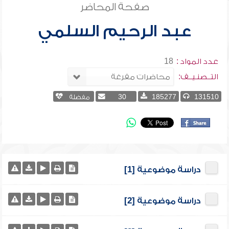
صفحة المحاضر
عبد الرحيم السلمي
عدد المواد :
18
التــصنـيــف:
131510
185277
30
مفضلة
دراسة موضوعية [1]
دراسة موضوعية [2]