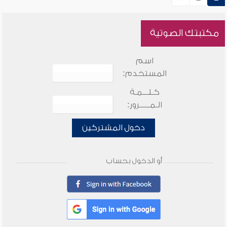
مكتبتك الصوتية
اسم
المستخدم:
كـلـــمـة
الـمـــــرور:
دخول المشتركين
أو الدخول بحساب