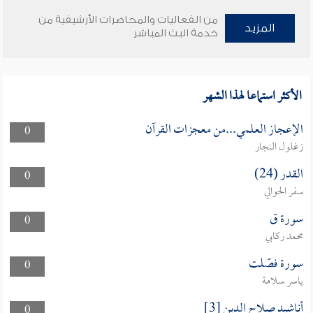
من الفعاليات والمحاضرات الأرشيفية من
المزيد
خدمة البث المباشر
الأكثر استماعا لهذا الشهر
الإعجاز العلمي...من معجزات القرآن
0
زغلول النجار
القدر (24)
0
سفر الحوالي
سورة ق
0
محمد ركابي
سورة فصّلت
0
ياسر سلامة
أناشيد صلاح الدين [3]
0