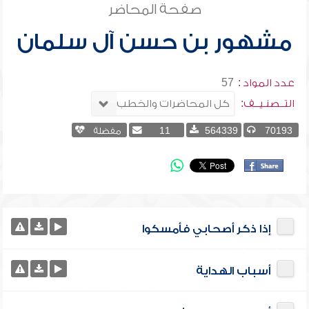
صفحة المحاضر
مشهور بن حسن آل سلمان
عدد المواد :
57
التــصنـيــف:
70193
564339
11
مفضلة
إذا ذكر أصحابي فأمسكوا
أسباب الهداية