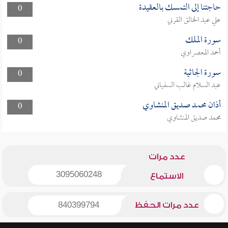
حاجتنا إلى التمسك بالعقيدة
0
علي عبد الخالق القرني
سورة الملك
0
أحمد المعصراوي
سورة الجاثية
0
عبد السلام غالب السفياني
أذان محمد صديق المنشاوي
0
محمد صديق المنشاوي
عدد مرات
3095060248
الاستماع
عدد مرات الحفظ
840399794