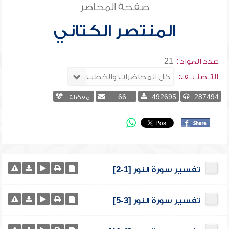
صفحة المحاضر
المنتصر الكتاني
عدد المواد :
21
التــصنـيــف:
287494
492695
66
مفضلة
تفسير سورة النور [1-2]
تفسير سورة النور [3-5]