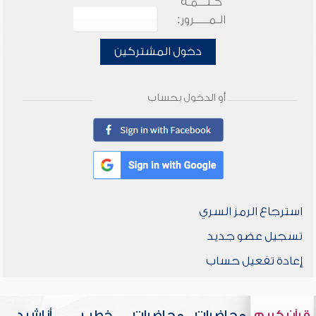
كـلـــمـة
الـمـــــرور:
دخول المشتركين
أو الدخول بحساب
استرجاع الرمز السري
تسجيل عضو جديد
إعادة تفعيل حساب
قرآن كريم
محاضرات
محاضرات
خطب
أناشيد