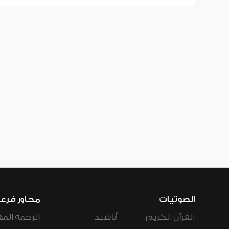
الصوتيات
محاور فرع
القرآن الكريم
أناشيد
الرحمة المه