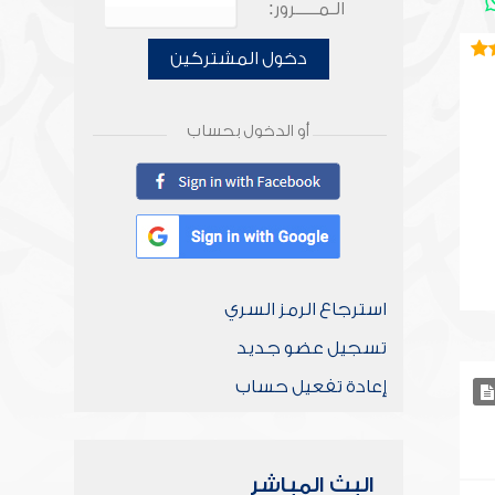
الـمـــــرور:
دخول المشتركين
أو الدخول بحساب
استرجاع الرمز السري
تسجيل عضو جديد
إعادة تفعيل حساب
البث المباشر