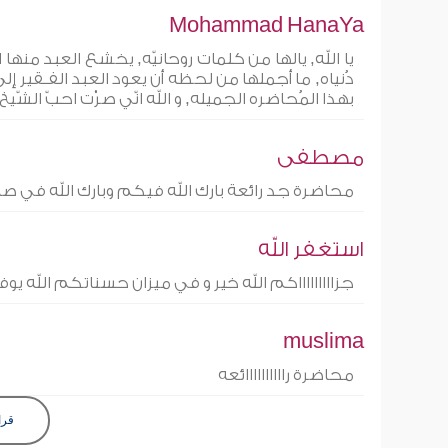
Mohammad HanaYa
يا الله, يالها من كلمات روحانيّه, يخشع العبد منها ا
دُنياه, ما أجملها من لحظه أن يعود العبد الفـقير إلى رب
بهذا المُحاضره الجميله, و الله انّي صرْت احبّ الشّيخ
مصطفى
محاضرة جد رائعة بارك الله فيكم وبارك الله في صاحب
استغفر الله
جزاااااااااكم الله خير و في ميزان حسناتكم الله يوف
muslima
محاضرة راااااااااائعه
قرا