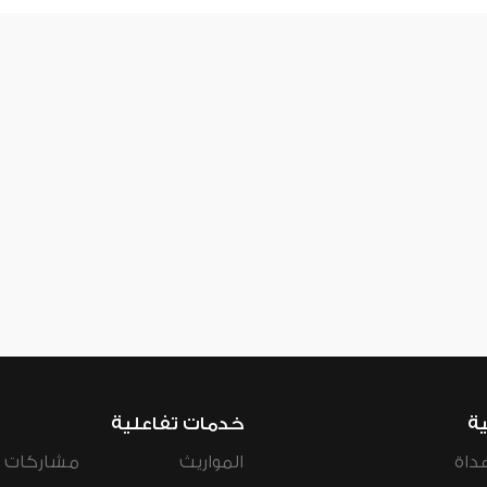
ية
خدمات تفاعلية
داة
المواريث
مشاركات ال