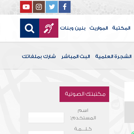
المكتبة
المواريث
بنين وبنات
الشجرة العلمية
البث المباشر
شارك بملفاتك
مكتبتك الصوتية
اسم
المستخدم:
كـلـــمـة