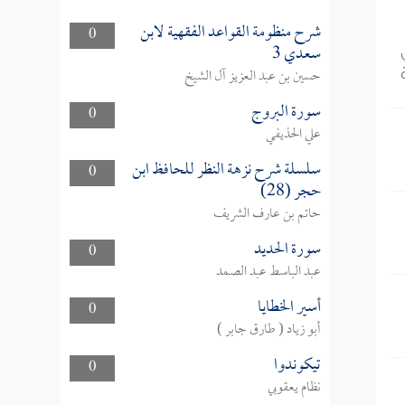
شرح منظومة القواعد الفقهية لابن
0
سعدي 3
حسين بن عبد العزيز آل الشيخ
سورة البروج
0
علي الحذيفي
سلسلة شرح نزهة النظر للحافظ ابن
0
حجر (28)
حاتم بن عارف الشريف
سورة الحديد
0
عبد الباسط عبد الصمد
أسير الخطايا
0
أبو زياد ( طارق جابر )
تيكوندوا
0
نظام يعقوبي