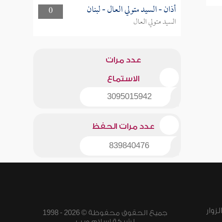
أذان - السيد متولي العال - لبنان
0
السيد متولي العال
عدد مرات
الاستماع
3095015942
عدد مرات الحفظ
839840476
زوار
جميع الحقوق محفوظة © 2026 - 1998
لشبكة إسلام ويب