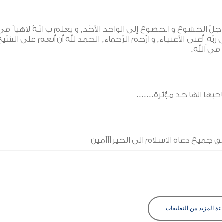
جلّ الخشوع و الخضوع إلى الواحد الأحَد, و يعلم ب انّـهُ لاهيا ً في
ّه ِ أغنى الأغنيـاء, و ارْحم الرّحماء, الحمد لله أن أنعم على الشّيخ
 في الله.
ها انها جد مؤثرة.......
ق جميع دعاة الاسلام الى الخير آآآمين
ءة المزيد من التعليقات