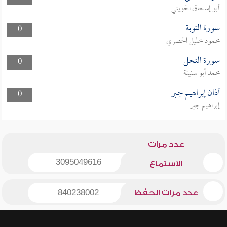
أبو إسحاق الحويني
سورة التوبة
0
محمود خليل الحصري
سورة النحل
0
محمد أبو سنينة
أذان إبراهيم جبر
0
إبراهيم جبر
عدد مرات
3095049616
الاستماع
عدد مرات الحفظ
840238002