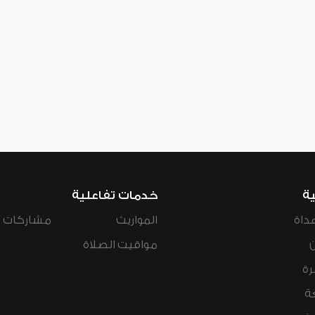
ية
خدمات تفاعلية
داة
المواريث
مشاركات ال
مواقيت الصلاة
رة
ة