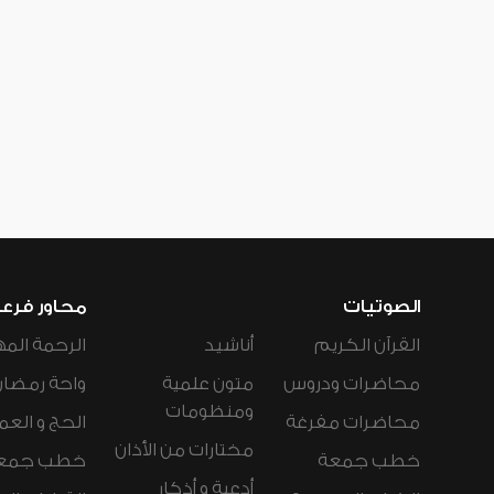
الصوتيات
محاور فرع
القرآن الكريم
أناشيد
الرحمة المه
محاضرات ودروس
متون علمية
واحة رمضان
ومنظومات
محاضرات مفرغة
الحج و العم
مختارات من الأذان
خطب جمعة
خطب جمع
أدعية و أذكار