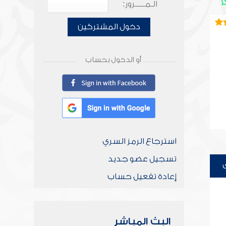
الـمـــــرور:
دخول المشتركين
أو الدخول بحساب
استرجاع الرمز السري
تسجيل عضو جديد
إعادة تفعيل حساب
البث المباشر