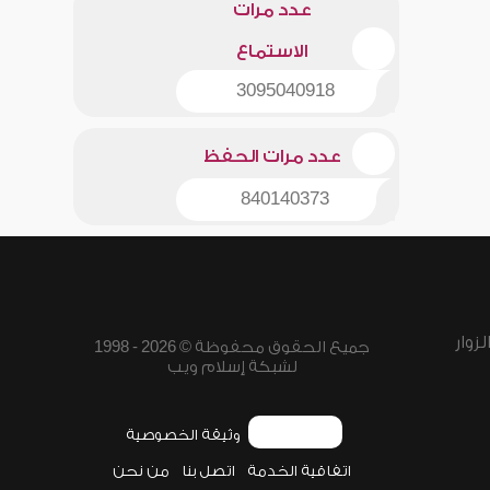
عدد مرات
الاستماع
3095040918
عدد مرات الحفظ
840140373
زوار
جميع الحقوق محفوظة © 2026 - 1998
لشبكة إسلام ويب
وثيقة الخصوصية
اتفاقية الخدمة
اتصل بنا
من نحن