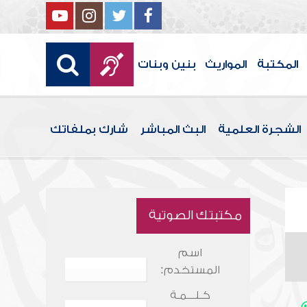
المكتبة
المواريث
بنين وبنات
الشجرة العلمية
البث المباشر
شارك بملفاتك
مكتبتك الصوتية
اسم
المستخدم:
كـلـــمـة