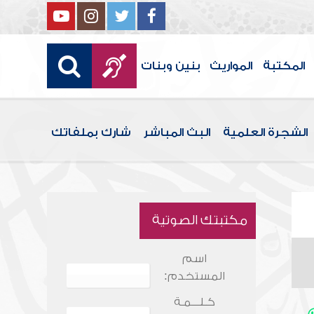
المكتبة
المواريث
بنين وبنات
الشجرة العلمية
البث المباشر
شارك بملفاتك
مكتبتك الصوتية
اسم
المستخدم:
كـلـــمـة