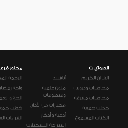
الصوتيات
محاور فرع
القرآن الكريم
أناشيد
الرحمة المه
محاضرات ودروس
متون علمية
واحة رمضان
ومنظومات
محاضرات مفرغة
الحج و العم
مختارات من الأذان
خطب جمعة
خطب جمع
أدعية و أذكار
الكتاب المسموع
القراءات ال
استراحة التسجيلات