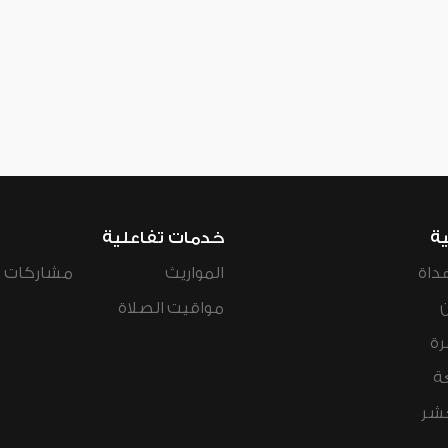
ية
خدمات تفاعلية
داة
المواريث
مشاركات ال
مواقيت الصلاة
رة
ة
عشر