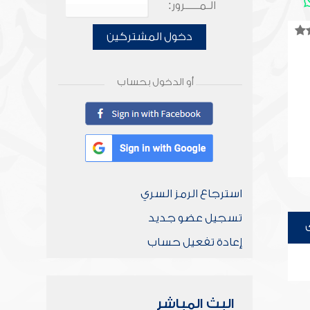
الـمـــــرور:
دخول المشتركين
أو الدخول بحساب
استرجاع الرمز السري
تسجيل عضو جديد
إعادة تفعيل حساب
البث المباشر