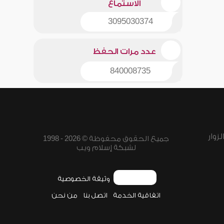
الاستماع
3095030374
عدد مرات الحفظ
840008735
زوار
جميع الحقوق محفوظة © 2026 - 1998
لشبكة إسلام ويب
وثيقة الخصوصية
اتفاقية الخدمة
اتصل بنا
من نحن