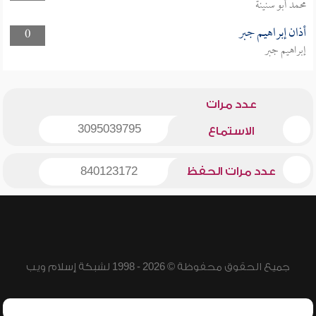
محمد أبو سنينة
أذان إبراهيم جبر
0
إبراهيم جبر
عدد مرات
3095039795
الاستماع
عدد مرات الحفظ
840123172
جميع الحقوق محفوظة © 2026 - 1998 لشبكة إسلام ويب