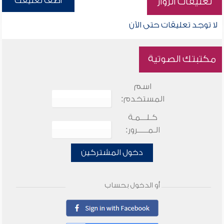
أضف تعليقك
تعليقات الزوار
لا توجد تعليقات حتى الآن
مكتبتك الصوتية
اسم
المستخدم:
كـلـــمـة
الـمـــــرور:
دخول المشتركين
أو الدخول بحساب