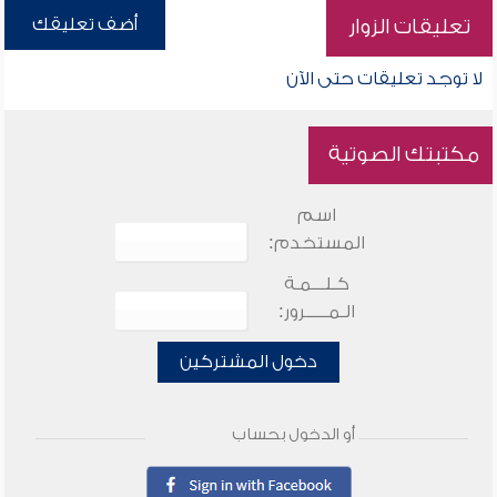
أضف تعليقك
تعليقات الزوار
لا توجد تعليقات حتى الآن
مكتبتك الصوتية
اسم
المستخدم:
كـلـــمـة
الـمـــــرور:
دخول المشتركين
أو الدخول بحساب