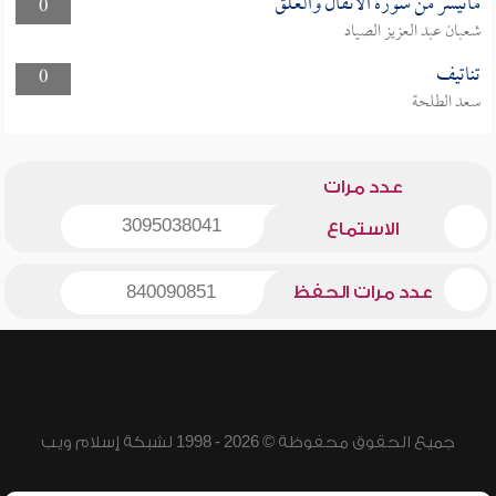
ماتيسر من سورة الأنفال والعلق
0
شعبان عبد العزيز الصياد
تناتيف
0
سعد الطلحة
عدد مرات
3095038041
الاستماع
عدد مرات الحفظ
840090851
جميع الحقوق محفوظة © 2026 - 1998 لشبكة إسلام ويب