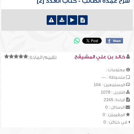
شرح عمدة الطالب - كتاب العدد [2]
خالد بن علي المشيقح
تقييم المادة:
معلومات :
ملحوظة : ---
المستمعين : 104
التنزيل : 1078
قراءة: 2165
الرسائل : 0
المقيميّن : 0
في خزائن : 0