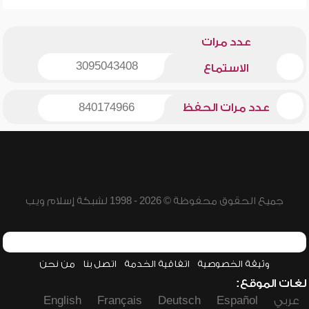
عدد مرات
3095043408
الاستماع
عدد مرات الحفظ
840174966
جميع الحقوق محفوظة © 2026 - 1998 لشبكة إسلام ويب
وثيقة الخصوصية
اتفاقية الخدمة
اتصل بنا
من نحن
لغات الموقع:
عربي
Español
Deutsch
Français
English