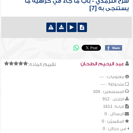
شرح الترمذي - باب ما جاء في كراهية ما
يستنجى به [7]
عبد الرحيم الطحان
تقييم المادة:
معلومات : ---
ملحوظة : ---
المستمعين : 104
التنزيل : 912
قراءة: 1611
الرسائل : 0
المقيميّن : 0
في خزائن : 0