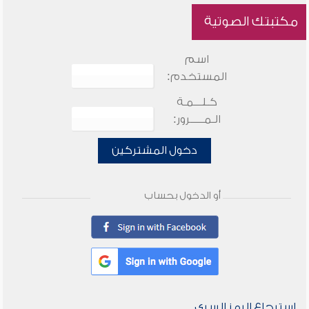
مكتبتك الصوتية
اسم
المستخدم:
كـلـــمـة
الـمـــــرور:
دخول المشتركين
أو الدخول بحساب
استرجاع الرمز السري