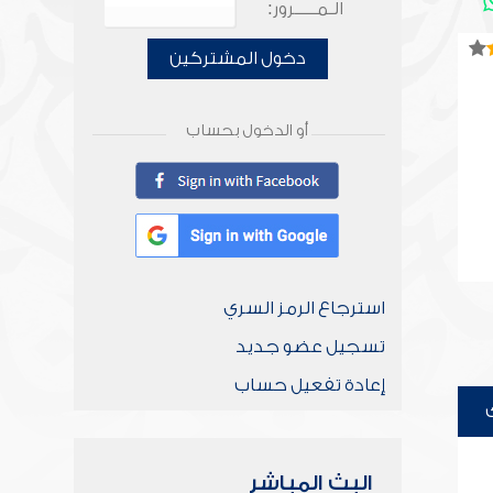
الـمـــــرور:
دخول المشتركين
أو الدخول بحساب
استرجاع الرمز السري
تسجيل عضو جديد
إعادة تفعيل حساب
البث المباشر