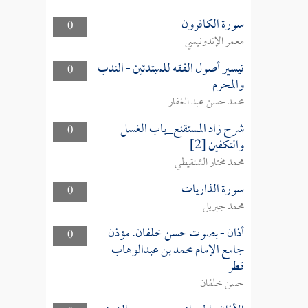
سورة الكافرون
0
معمر الإندونيسي
تيسير أصول الفقه للمبتدئين - الندب
0
والمحرم
محمد حسن عبد الغفار
شرح زاد المستقنع_باب الغسل
0
والتكفين [2]
محمد مختار الشنقيطي
سورة الذاريات
0
محمد جبريل
أذان - بصوت حسن خلفان. مؤذن
0
جامع الإمام محمد بن عبدالوهاب –
قطر
حسن خلفان