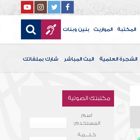
المكتبة
المواريث
بنين وبنات
الشجرة العلمية
البث المباشر
شارك بملفاتك
مكتبتك الصوتية
اسم
المستخدم:
كـلـــمـة