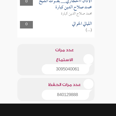
الأذان -الحجازي__ بصوت الشيخ
0
محمد صلاح الدين كبارة
محمد صلاح الدين كبارة
الليالي الخوالي
0
(...)
عدد مرات
الاستماع
3095040061
عدد مرات الحفظ
840129888