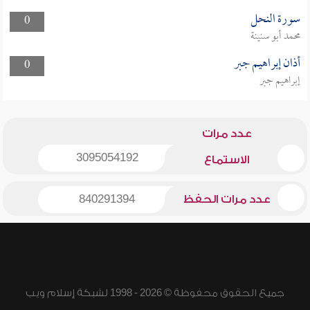
سورة النحل
0
محمد أبو سنينة
أذان إبراهيم جبر
0
إبراهيم جبر
عدد مرات
3095054192
الاستماع
عدد مرات الحفظ
840291394
جميع الحقوق محفوظة © 2026 - 1998 لشبكة إسلام ويب