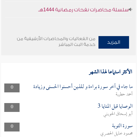
سلسلة محاضرات نفحات رمضانية 1444هـ
من الفعاليات والمحاضرات الأرشيفية من
المزيد
خدمة البث المباشر
الأكثر استماعا لهذا الشهر
ما جاء في آخر سورة براءة و للذين أحسنوا الحسنى وزيادة
0
أحمد حطيبة
الوصايا قبل المنايا 3
0
أبو إسحاق الحويني
سورة التوبة
0
محمود خليل الحصري