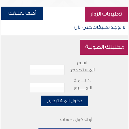
أضف تعليقك
تعليقات الزوار
لا توجد تعليقات حتى الآن
مكتبتك الصوتية
اسم
المستخدم:
كـلـــمـة
الـمـــــرور:
دخول المشتركين
أو الدخول بحساب