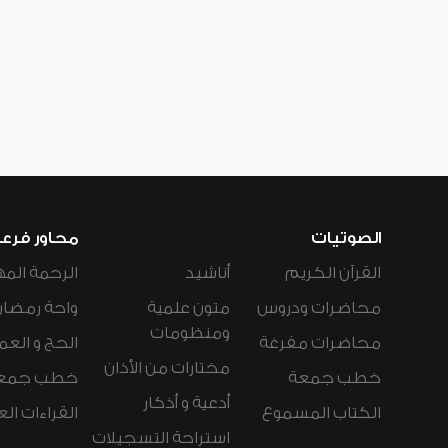
الصوتيات
محاور فرع
القرآن الكريم
أناشيد
الرحمة المه
محاضرات ودروس
متون علمية
واحة رمضان
ومنظومات
محاضرات مفرغة
الحج و العم
مختارات من الأذان
خطب جمعة
خطب جمع
أدعية و أذكار
الكتاب المسموع
القراءات ال
استراحة التسجيلات