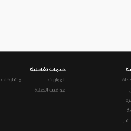
ية
خدمات تفاعلية
داة
المواريث
مشاركات ال
مواقيت الصلاة
رة
ة
عشر