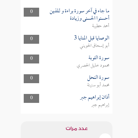
ما جاء في آخر سورة براءة و للذين
0
أحسنوا الحسنى وزيادة
أحمد حطيبة
الوصايا قبل المنايا 3
0
أبو إسحاق الحويني
سورة التوبة
0
محمود خليل الحصري
سورة النحل
0
محمد أبو سنينة
أذان إبراهيم جبر
0
إبراهيم جبر
عدد مرات