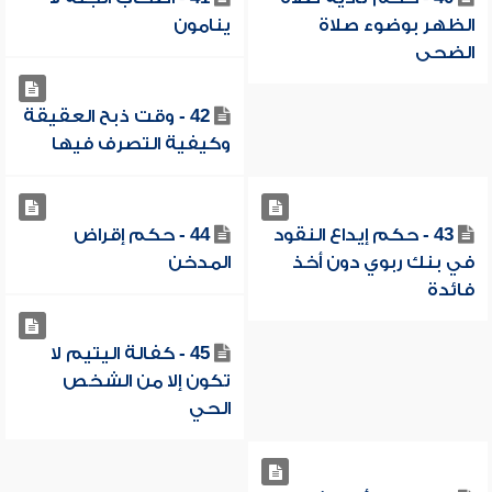
الظهر بوضوء صلاة
ينامون
الضحى
42 - وقت ذبح العقيقة
وكيفية التصرف فيها
43 - حكم إيداع النقود
44 - حكم إقراض
في بنك ربوي دون أخذ
المدخن
فائدة
45 - كفالة اليتيم لا
تكون إلا من الشخص
الحي