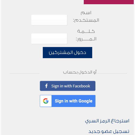
اسم
المستخدم:
كـلـــمـة
الـمـــــرور:
دخول المشتركين
أو الدخول بحساب
استرجاع الرمز السري
تسجيل عضو جديد