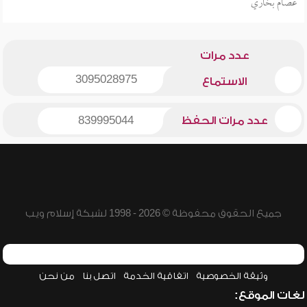
عصام بخاري
عدد مرات
3095028975
الاستماع
عدد مرات الحفظ
839995044
جميع الحقوق محفوظة © 2026 - 1998 لشبكة إسلام ويب
وثيقة الخصوصية
اتفاقية الخدمة
اتصل بنا
من نحن
لغات الموقع: