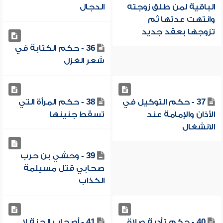
الباقية لمن طلق زوجته
الدجال
وانتهت عدتها ثم
تزوجها بعقد جديد
36 - حكم الكتابة في
شعر الغزل
37 - حكم التوكيل في
38 - حكم المرأة التي
الأذان والإمامة عند
تسقط جنينها
الانشغال
39 - وحشي بن حرب
صحابي قتل مسيلمة
الكذاب
40 - حكم تأدية صلاة
41 - أصحاب الجنة لا