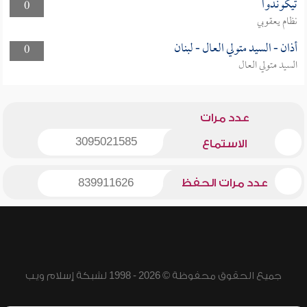
تيكوندوا
0
نظام يعقوبي
أذان - السيد متولي العال - لبنان
0
السيد متولي العال
عدد مرات
3095021585
الاستماع
عدد مرات الحفظ
839911626
جميع الحقوق محفوظة © 2026 - 1998 لشبكة إسلام ويب