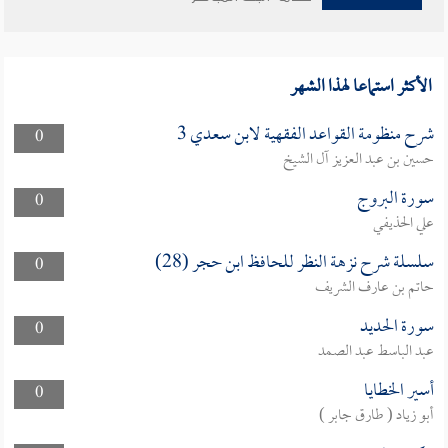
الأكثر استماعا لهذا الشهر
شرح منظومة القواعد الفقهية لابن سعدي 3
0
حسين بن عبد العزيز آل الشيخ
سورة البروج
0
علي الحذيفي
سلسلة شرح نزهة النظر للحافظ ابن حجر (28)
0
حاتم بن عارف الشريف
سورة الحديد
0
عبد الباسط عبد الصمد
أسير الخطايا
0
أبو زياد ( طارق جابر )