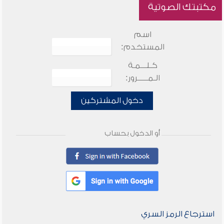
مكتبتك الصوتية
اسم
المستخدم:
كـلـــمـة
الـمـــــرور:
دخول المشتركين
أو الدخول بحساب
استرجاع الرمز السري