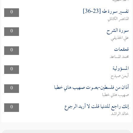
أحمد حطيبة
تفسير سورة طه [23-36]
0
المنتصر الكتاني
سورة الشرح
0
علي الحذيفي
قعقعات
0
محمد المساعد
المسؤولية
0
أيمن صيدح
أذان من فلسطين-بصوت صهيب هاني خطبا
0
صهيب هاني خطبا
إنك راجع للدنيا قلت لا أريد الرجوع
0
خالد الراشد