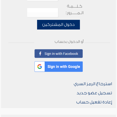
كـلـــمـة
الـمـــــرور:
دخول المشتركين
أو الدخول بحساب
استرجاع الرمز السري
تسجيل عضو جديد
إعادة تفعيل حساب