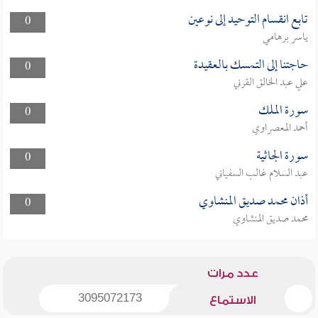
تابع انقسام التوحيد إلى نوعين
0
ياسر برهامي
حاجتنا إلى التمسك بالعقيدة
0
علي عبد الخالق القرني
سورة الملك
0
أحمد المعصراوي
سورة الجاثية
0
عبد السلام غالب السفياني
أذان محمد صديق المنشاوي
0
محمد صديق المنشاوي
عدد مرات
3095072173
الاستماع