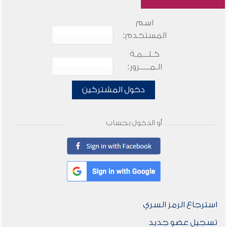
اسم
المستخدم:
كـلـــمـة
الـمـــــرور:
دخول المشتركين
أو الدخول بحساب
استرجاع الرمز السري
تسجيل عضو جديد