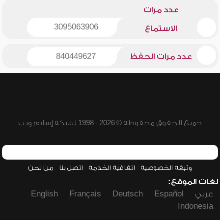
عدد مرات
3095063906
الاستماع
عدد مرات الحفظ
840449627
جميع الحقوق محفوظة © 2026 - 1998 لشبكة إسلام ويب
وثيقة الخصوصية
اتفاقية الخدمة
اتصل بنا
من نحن
لغات الموقع:
عربي
Español
Deutsch
Français
English
Indonesia