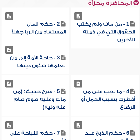
المحاضرة مجزأة
1 - من مات ولم يكتب
2 - حكم المال
الحقوق التي في ذمته
المستفاد من الربا جهلاً
للآخرين
3 - حاجة الأمة إلى من
يعلمها شئون دينها
4 - ما يجب على من
5 - شرح حديث: (من
أفطرت بسبب الحمل أو
مات وعليه صوم صام
الرضاع
عنه وليه)
6 - حكم الذبح عند
7 - حكم النياحة على