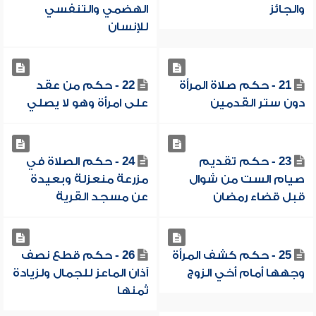
والجائز
الهضمي والتنفسي
للإنسان
21 - حكم صلاة المرأة
22 - حكم من عقد
دون ستر القدمين
على امرأة وهو لا يصلي
23 - حكم تقديم
24 - حكم الصلاة في
صيام الست من شوال
مزرعة منعزلة وبعيدة
قبل قضاء رمضان
عن مسجد القرية
25 - حكم كشف المرأة
26 - حكم قطع نصف
وجهها أمام أخي الزوج
آذان الماعز للجمال ولزيادة
ثمنها