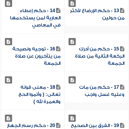
13 - حكم الإرضاع لأكثر
14 - حكم إعطاء
من حولين
العارية لمن يستخدمها
في المعاصي
15 - حكم من أدرك
16 - توجيه ونصيحة
الركعة الثانية من صلاة
من يتأخرون عن صلاة
الجمعة
الجمعة
17 - حكم من مات
18 - معنى قوله
وعليه غسل واجب
تعالى: ( وأتموا الحج
والعمرة لله )
19 - الفرق بين الصحيح
20 - حكم رسم الجهاز