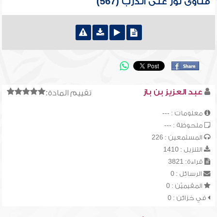
فتاوى نور على الدرب (567)
عبد العزيز بن باز
تقييم المادة:
معلومات : ---
ملحوظة : ---
المستمعين : 226
التنزيل : 1410
قراءة: 3821
الرسائل : 0
المقيميّن : 0
في خزائن : 0