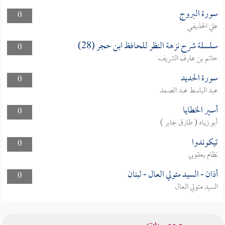
سورة البروج
0
علي الحذيفي
سلسلة شرح نزهة النظر للحافظ ابن حجر (28)
0
حاتم بن عارف الشريف
سورة الحديد
0
عبد الباسط عبد الصمد
أسير الخطايا
0
أبو زياد ( طارق جابر )
تيكوندوا
0
نظام يعقوبي
أذان - السيد متولي العال - لبنان
0
السيد متولي العال