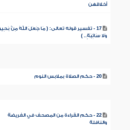
أخلاقهن
17 - تفسير قوله تعالى: ( مَا جَعَلَ اللَّهُ مِنْ بَحِيرَ
وَلا سَائِبَةٍ.. )
20 - حكم الصلاة بملابس النوم
22 - حكم القراءة من المصحف في الفريضة
والنافلة