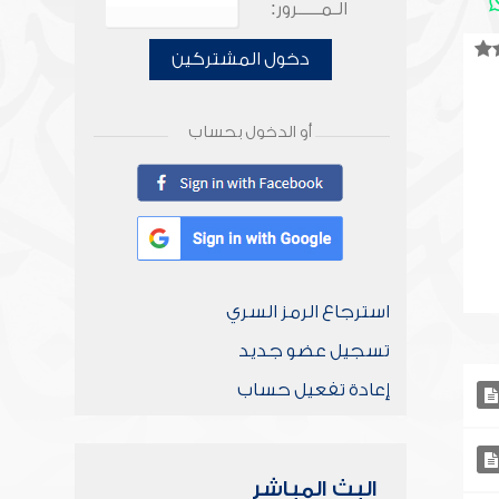
الـمـــــرور:
دخول المشتركين
أو الدخول بحساب
استرجاع الرمز السري
تسجيل عضو جديد
إعادة تفعيل حساب
البث المباشر