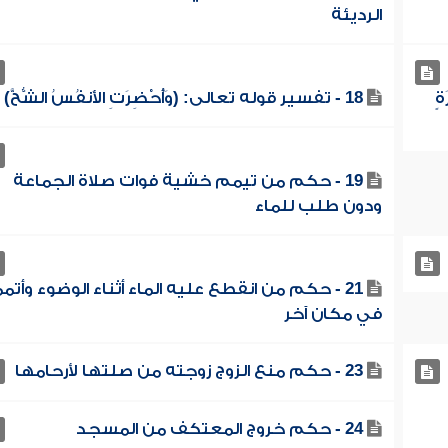
الرديئة
ةٍ
18 - تفسير قوله تعالى: (وَأُحْضِرَتِ الأَنفُسُ الشُّحَّ)
19 - حكم من تيمم خشية فوات صلاة الجماعة
ودون طلب للماء
21 - حكم من انقطع عليه الماء أثناء الوضوء وأتم
في مكان آخر
23 - حكم منع الزوج زوجته من صلتها لأرحامها
24 - حكم خروج المعتكف من المسجد