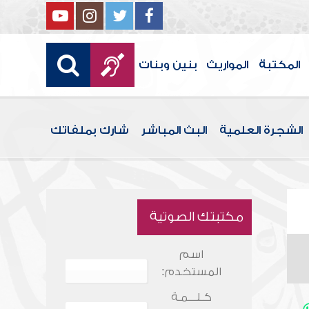
المكتبة
المواريث
بنين وبنات
الشجرة العلمية
البث المباشر
شارك بملفاتك
مكتبتك الصوتية
اسم
المستخدم:
كـلـــمـة