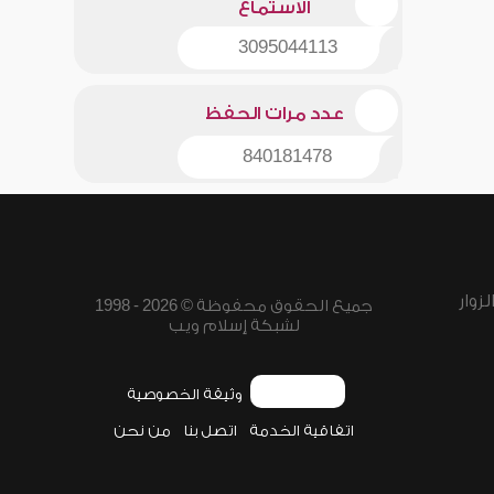
الاستماع
3095044113
عدد مرات الحفظ
840181478
زوار
جميع الحقوق محفوظة © 2026 - 1998
لشبكة إسلام ويب
وثيقة الخصوصية
اتفاقية الخدمة
اتصل بنا
من نحن