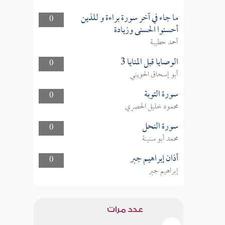
ما جاء في آخر سورة براءة و للذين
0
أحسنوا الحسنى وزيادة
أحمد حطيبة
الوصايا قبل المنايا 3
0
أبو إسحاق الحويني
سورة التوبة
0
محمود خليل الحصري
سورة النحل
0
محمد أبو سنينة
أذان إبراهيم جبر
0
إبراهيم جبر
عدد مرات