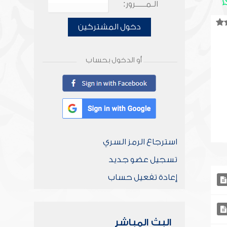
الـمـــــرور:
دخول المشتركين
أو الدخول بحساب
استرجاع الرمز السري
تسجيل عضو جديد
إعادة تفعيل حساب
البث المباشر