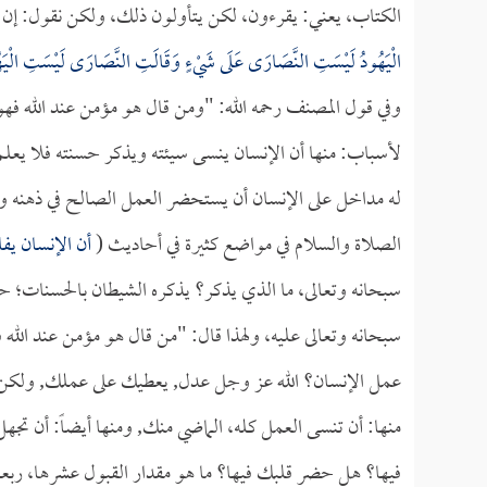
الكتاب، يعني: يقرءون، لكن يتأولون ذلك، ولكن نقول: إن كل 
الْيَهُودُ لَيْسَتِ النَّصَارَى عَلَى شَيْءٍ وَقَالَتِ النَّصَارَى لَيْسَتِ الْيَه
وفي قول المصنف رحمه الله: "ومن قال هو مؤمن عند الله فهو من
لأسباب: منها أن الإنسان ينسى سيئته ويذكر حسنته فلا يعلم م
له مداخل على الإنسان أن يستحضر العمل الصالح في ذهنه وأم
الصلاة والسلام في مواضع كثيرة في أحاديث (
أن الإنسان يفا
سبحانه وتعالى، ما الذي يذكر؟ يذكره الشيطان بالحسنات؛ ح
سبحانه وتعالى عليه، ولهذا قال: "من قال هو مؤمن عند الله ف
عمل الإنسان؟ الله عز وجل عدل, يعطيك على عملك, ولكن
منها: أن تنسى العمل كله، الماضي منك, ومنها أيضاً: أن تج
فيها؟ هل حضر قلبك فيها؟ ما هو مقدار القبول عشرها، ربعها، 