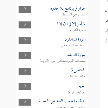
حوار في برنامج بلا حدود
0
ل:
عبد الرحمن السميط
فر
لا أمن إلا في الإيمان!!
0
ك
سعود الشريم
سورة المنافقون
زل
0
أبوطلحة البوسعيدي
سورة الصف
0
المصحف المجود لمشاهير القراء الأربعة
المقناص 3
0
حامد الضبعان
الثريا
0
إبراهيم الجبرين
أعظم ما يحجب العبد عن المعصية
0
صالح بن عواد المغامسي