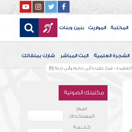
المكتبة
المواريث
بنين وبنات
الشجرة العلمية
البث المباشر
شارك بملفاتك
عقيدة - شرح عقيدة أبي حاتم وأبي زرعة [6]
مكتبتك الصوتية
اسم
المستخدم:
كـلـــمـة