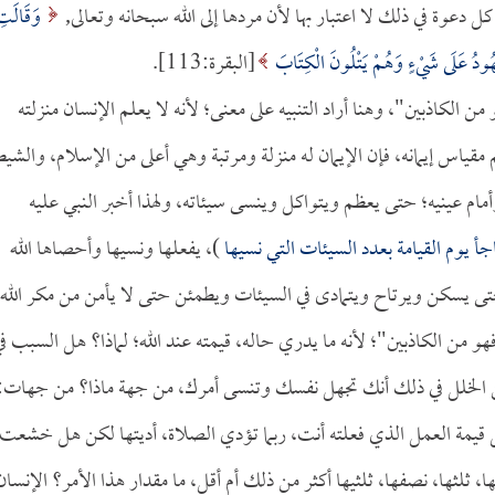
دعوة في ذلك لا اعتبار بها لأن مردها إلى الله سبحانه وتعالى,
وَقَالَت
ُودُ عَلَى شَيْءٍ وَهُمْ يَتْلُونَ الْكِتَابَ
[البقرة:113].
 الكاذبين"، وهنا أراد التنبيه على معنى؛ لأنه لا يعلم الإنسان منزلته
قياس إيمانه، فإن الإيمان له منزلة ومرتبة وهي أعلى من الإسلام، والشيط
ام عينيه؛ حتى يعظم ويتواكل وينسى سيئاته، ولهذا أخبر النبي عليه
جأ يوم القيامة بعدد السيئات التي نسيها
)، يفعلها ونسيها وأحصاها الله
تى يسكن ويرتاح ويتمادى في السيئات ويطمئن حتى لا يأمن من مكر الله
هو من الكاذبين"؛ لأنه ما يدري حاله، قيمته عند الله؛ لماذا؟ هل السبب ف
 الخلل في ذلك أنك تجهل نفسك وتنسى أمرك، من جهة ماذا؟ من جهات:
هل قيمة العمل الذي فعلته أنت، ربما تؤدي الصلاة، أديتها لكن هل خشعت
ثلثها، نصفها، ثلثيها أكثر من ذلك أم أقل، ما مقدار هذا الأمر؟ الإنسان