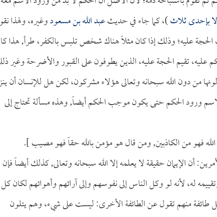
 ثم تقوم باستباحة دمه؛ لأن الأصل أن الحكم لا بد من ورود الاسم معه،
لا بإحدى ثلاث
)، كما جاء في حديث
عبد الله بن مسعود
وغيره، ولهذا نقو
امت الحجة عليه؛ وذلك إذا كان مثلاً هناك شخص تلبس بالكفر، طرأ, هذا كا
حكم عليه، تقيم الحجة عليه، الذين يطوفون على القبور والأضرحة وغير ذل
ونها من دون الله سبحانه وتعالى هؤلاء مشركون، لكن هل للإنسان أن ين
لاسم ورود الحكم حتى يكون موجب الحكم أيضاً, وهذه مسألة تحتاج إلى
لله فهو من الكاذبين, ومن قال هو مؤمن بالله حقاً فهو مصيب ].
ين: أن الإيمان حقيقة لا يعلمه إلا الله سبحانه وتعالى, كذلك أيضاً فإن
ييمه له، لأنه لو وكل الناس إلى نفوسهم وإلى آرائهم وأهوائهم لكان كل
 كل طائفة منهم تقول عن الطائفة الأخرى: ليست على شيء، وهم يتلون