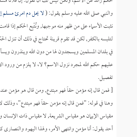
حكم زائد عن الاسم، ولكن ليس لك أن تقول: إن فلاناً مسلم
والنبي صلى الله عليه وسلم يقول: (
لا يحل دم امرئ مسلم إ
نثبت الأسماء على من ظهر منه موجبها, ونُتْبِع الحكم إذا ق
لتلبسه بالكفر, لكن قد تقوم قرينة تحتاج في ذلك أن تنزل ال
في بلدان المسلمين ويسجدون لها من دون الله وينذرون ويسأل
عليهم حكم الله لمجرد نزول الاسم؟ لا، لا يلزم من ورود ا
تفصيل.
[ فمن قال إنه مؤمن حقاً فهو مبتدع, ومن قال هو مؤمن عند ا
وهنا في قوله: "فمن قال إنه مؤمن حقاً فهو مبتدع"، وذلك لأمر
مقياس الإيمان هو مقياس الشريعة, لا مقياس ذات الإنسان وتق
أحد يقول: أنا مؤمن وانتهى الأمر، ولهذا اليهود والنصارى