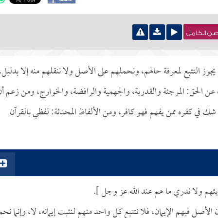
نصي الكامل
جوز التتبع لمعرفة حالهم، ونحملهم على الأصل ولا ننقلهم منه إلا بدليل،
ن الحق: المرجئة والقدرية، والجهمية والرافضة، والخوارج، ومن زعم أن
من شك في كفره ممن يفهم فهو كافر، ومن الألفاظ المحدثة: لفظي بالقرآن
ثهم ولا ندري ما هم عند الله عز وجل ].
لأصل فيهم الإيمان، فلا نتتبع كل واحد منهم لنثبت إيمانه، لا، وإنما نحم