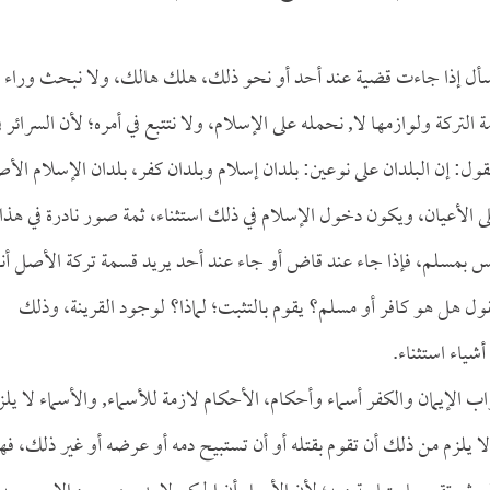
نسأل إذا جاءت قضية عند أحد أو نحو ذلك، هلك هالك، ولا نبحث وراء
التركة ولوازمها لا, نحمله على الإسلام، ولا نتتبع في أمره؛ لأن السرائر ف
نقول: إن البلدان على نوعين: بلدان إسلام وبلدان كفر، بلدان الإسلام الأ
على الأعيان، ويكون دخول الإسلام في ذلك استثناء، ثمة صور نادرة في هذا
ليس بمسلم، فإذا جاء عند قاض أو جاء عند أحد يريد قسمة تركة الأصل أنه
قول هل هو كافر أو مسلم؟ يقوم بالتثبت؛ لماذا؟ لوجود القرينة، وذلك
شياء استثناء.
 الإيمان والكفر أسماء وأحكام، الأحكام لازمة للأسماء, والأسماء لا يلز
 يلزم من ذلك أن تقوم بقتله أو أن تستبيح دمه أو عرضه أو غير ذلك، فه