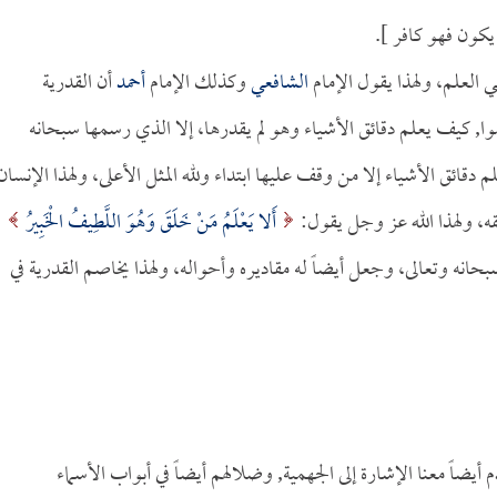
يكون فهو كافر ].
في العلم، ولهذا يقول الإمام
الشافعي
وكذلك الإمام
أحمد
أن القدرية
وا, كيف يعلم دقائق الأشياء وهو لم يقدرها، إلا الذي رسمها سبحانه
لم دقائق الأشياء إلا من وقف عليها ابتداء ولله المثل الأعلى، ولهذا الإنسان
قه، ولهذا الله عز وجل يقول:
أَلا يَعْلَمُ مَنْ خَلَقَ وَهُوَ اللَّطِيفُ الْخَبِيرُ
ره سبحانه وتعالى، وجعل أيضاً له مقاديره وأحواله، ولهذا يخاصم القدرية في
 أيضاً معنا الإشارة إلى الجهمية, وضلالهم أيضاً في أبواب الأسماء