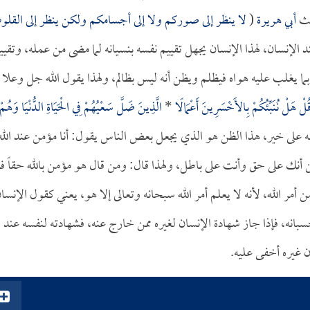
ديث
أبي هريرة
(
لا ينظر إلى صوركم ولا إلى أجسامكم ولكن ينظر إلى القل
لإنسان، لهذا الإنسان يجهل تقييم نفسه بنسيانه لما مضى من عمله، وتقيي
بما يغلب عليه هواه فيظلم ويظن أنه ليس بظالم، ولهذا يقول الله جل وعلا
لْ هَلْ نُنَبِّئُكُمْ بِالأَخْسَرِينَ أَعْمَالًا
*
الَّذِينَ ضَلَّ سَعْيُهُمْ فِي الْحَيَاةِ الدُّنْيَا وَهُمْ
-104]، يظن أنه على خير، هذا الظن هو الذي يجعل بعض الناس يقول: أنا مؤمن عند الله
ن أنك على حق وأنت على باطل، ولهذا قال: ومن قال هو مؤمن بالله حقاً ف
أمر الله، لأنه لا يعلم أمر الله سبحانه وتعالى إلا هو، يعني كقول الإنسا
سبانه، فإذا جاز شهادة الإنسان لغيره ممن خارج عنه، فشهادته لنفسه عند
أن غيره أخفى عليه.