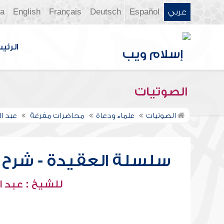
عربي
Español
Deutsch
Français
English
ia
الرئي
الصوتيات
الصوتيات
علماء ودعاة
محاضرات مفرغة
عبد ا
سلسلة العقيدة - شرح عق
للشيخ : عبد ا