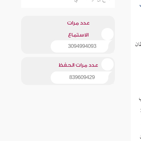
ِ
عدد مرات
الاستماع
ان
3094994093
عدد مرات الحفظ
839609429
ي