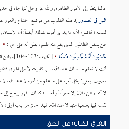
غالباً ينظر إلى الأمور الظاهرة, والله عز وجل كما جاء في ح
التي في الصدور
)، هذه القلوب هي موضع الخداع والغرر عند ا
لعمله الحاضر؛ لأنه ما يدري أمره، كذلك أيضاً: أن الإنسان ر
عن بعض الظالمين الذي يقع منه ظلم ويظن أنه على خير:
قُ
يَحْسَبُونَ أَنَّهُمْ يُحْسِنُونَ صُنْعًا
[الكهف:103
أنت لا تعلم ما حالك عند الله، ربما كابرت لأجل الهوى فتظ
مصيب, يعني: يكل أمره على ما علم من أمره لا عند الله، لا من 
لا أعلم عن فلان إلا خيراً، أو أحسبه كذلك، فهو يرجع إلى ح
نفسه فيما يعلمها منها لا عند الله، فهذا جائز من باب أولى؛ ل
الفرق الضالة عن الحق