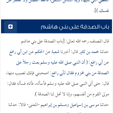
المعطي التي تليها، ويد السائل السفلى، فأعط الفضل ولا تعجز عن
نفسك
)].
باب الصدقة على بني هاشم
قال المصنف رحمه الله تعالى: [باب الصدقة على بني هاشم
حدثنا
محمد بن كثير
قال: أخبرنا
شعبة
عن
الحكم
عن
ابن أبي رافع
عن
أبي رافع
: (
أن النبي صلى الله عليه وسلم بعث رجلاً على
الصدقة من بني مخزوم فقال لـ
أبي رافع
: اصحبني فإنك تصيب منها،
قال: حتى آتي النبي صلى الله عليه وسلم فأسأله، فأتاه فسأله فقال:
مولى القوم من أنفسهم، وإنا لا تحل لنا الصدقة ).
حدثنا
موسى بن إسماعيل
و
مسلم بن إبراهيم
-المعنى- قالا: حدثنا