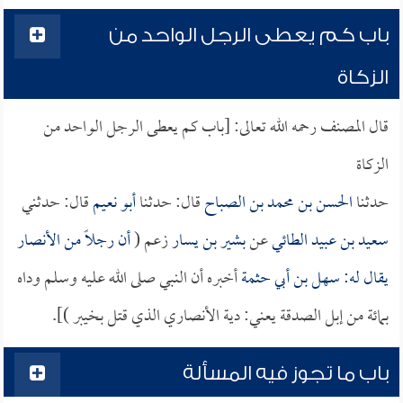
باب كم يعطى الرجل الواحد من
الزكاة
قال المصنف رحمه الله تعالى: [باب كم يعطى الرجل الواحد من
الزكاة
حدثنا
الحسن بن محمد بن الصباح
قال: حدثنا
أبو نعيم
قال: حدثني
سعيد بن عبيد الطائي
عن
بشير بن يسار
زعم (
أن رجلاً من الأنصار
يقال له:
سهل بن أبي حثمة
أخبره أن النبي صلى الله عليه وسلم وداه
بمائة من إبل الصدقة يعني: دية الأنصاري الذي قتل بخيبر )].
باب ما تجوز فيه المسألة