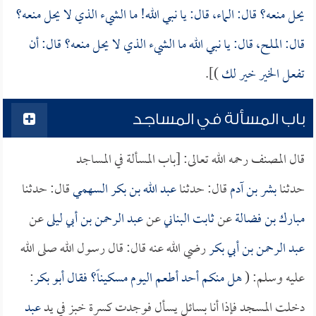
يحل منعه؟ قال: الماء، قال: يا نبي الله! ما الشيء الذي لا يحل منعه؟
قال: الملح، قال: يا نبي الله ما الشيء الذي لا يحل منعه؟ قال: أن
تفعل الخير خير لك
)].
باب المسألة في المساجد
قال المصنف رحمه الله تعالى: [باب المسألة في المساجد
حدثنا
بشر بن آدم
قال: حدثنا
عبد الله بن بكر السهمي
قال: حدثنا
مبارك بن فضالة
عن
ثابت البناني
عن
عبد الرحمن بن أبي ليلى
عن
عبد الرحمن بن أبي بكر
رضي الله عنه قال: قال رسول الله صلى الله
عليه وسلم: (
هل منكم أحد أطعم اليوم مسكيناً؟ فقال
أبو بكر
:
دخلت المسجد فإذا أنا بسائل يسأل فوجدت كسرة خبز في يد
عبد