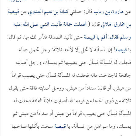
عن
هارون بن رياب
قال: حدثني
كنانة بن نعيم العدوي
عن
قبيصة
بن مخارق الهلالي
قال: (
تحملت حمالة فأتيت النبي صلى الله عليه
وسلم فقال: أقم يا
قبيصة
حتى تأتينا الصدقة فنأمر لك بها، ثم قال:
يا
قبيصة
! إن المسألة لا تحل إلا لأحد ثلاثة: رجل تحمل حمالة
فحلت له المسألة فسأل حتى يصيبها ثم يمسك، ورجل أصابته
جائحة فاجتاحت ماله فحلت له المسألة فسأل حتى يصيب قواماً
من عيش، أو قال: سداداً من عيش، ورجل أصابته فاقة حتى يقول
ثلاثة من ذوى الحجا من قومه: قد أصابت فلاناً الفاقة فحلت له
المسألة فسأل حتى يصيب قواماً من عيش أو سداداً من عيش ثم
يمسك، وما سواهن من المسألة، يا
قبيصة
سحت يأكلها صاحبها