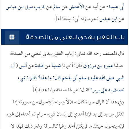
أبي عبيدة
- عن أبيه عن
الأعمش
عن
سالم
عن
كريب مولى ابن عباس
عن
ابن عباس
نحوه، زاد أبي: يبدلها له].
باب الفقير يهدي للغني من الصدقة
قال المصنف رحمه الله تعالى: [باب الفقير يهدي للغني من الصدقة
حدثنا
عمرو بن مرزوق
قال: أخبرنا
شعبة
عن
قتادة
عن
أنس
(
أن
النبي صلى الله عليه وسلم أتي بلحم قال: ما هذا؟ قالوا: شيء
تصدق به على
بريرة
فقال: هو لها صدقة ولنا هدية )].
وفي هذا أن المال سواءً كان حلالاً ومباحاً يتحول من صورته إذا
انتقل من يد إلى يد فإذا أهدي إلى إنسان شيء حرام ثم أهداه إلى غيره
فإنه يتحول حينئذ ما لم يكن أخذ رغماً كالسرقة وغير ذلك فهذا لا