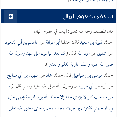
ورجعت إليك في الميراث
)].
باب في حقوق المال
قال المصنف رحمه الله تعالى: [باب في حقوق المال
حدثنا
قتيبة بن سعيد
قال: حدثنا
أبو عوانة
عن
عاصم بن أبي النجود
عن
شقيق
عن
عبد الله
قال: (
كنا نعد الماعون على عهد رسول الله
صلى الله عليه وسلم عارية الدلو والقدر
).
حدثنا
موسى بن إسماعيل
قال: حدثنا
حماد
عن
سهيل بن أبي صالح
عن أبيه عن
أبي هريرة
أن رسول الله صلى الله عليه وسلم قال: (
ما
من صاحب كنز لا يؤدى حقه إلا جعله الله يوم القيامة يحمى عليها
في نار جهنم فتكوى بها جبهته وجنبه وظهره حتى يقضى الله تعالى