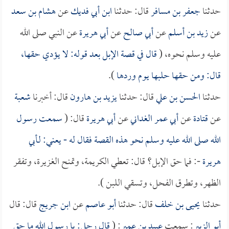
حدثنا
جعفر بن مسافر
قال: حدثنا
ابن أبي فديك
عن
هشام بن سعد
عن
زيد بن أسلم
عن
أبي صالح
عن
أبي هريرة
عن النبي صلى الله
عليه وسلم نحوه، (
قال في قصة الإبل بعد قوله: لا يؤدي حقها،
قال: ومن حقها حلبها يوم وردها
).
حدثنا
الحسن بن علي
قال: حدثنا
يزيد بن هارون
قال: أخبرنا
شعبة
عن
قتادة
عن
أبي عمر الغداني
عن
أبي هريرة
قال: (
سمعت رسول
الله صلى الله عليه وسلم نحو هذه القصة فقال له - يعني: لـ
أبي
هريرة
-: فما حق الإبل؟ قال: تعطي الكريمة، وتمنح الغزيرة، وتفقر
الظهر، وتطرق الفحل، وتسقي اللبن ).
حدثنا
يحيى بن خلف
قال: حدثنا
أبو عاصم
عن
ابن جريج
قال: قال
أبو الزبير
: سمعت
عبيد بن عمير
: (
قال رجل: يا رسول الله ما حق