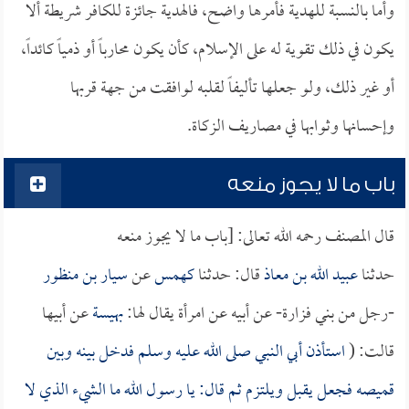
وأما بالنسبة للهدية فأمرها واضح، فالهدية جائزة للكافر شريطة ألا
يكون في ذلك تقوية له على الإسلام، كأن يكون محارباً أو ذمياً كائداً،
أو غير ذلك، ولو جعلها تأليفاً لقلبه لوافقت من جهة قربها
وإحسانها وثوابها في مصاريف الزكاة.
باب ما لا يجوز منعه
قال المصنف رحمه الله تعالى: [باب ما لا يجوز منعه
حدثنا
عبيد الله بن معاذ
قال: حدثنا
كهمس
عن
سيار بن منظور
-رجل من بني فزارة- عن أبيه عن امرأة يقال لها:
بهيسة
عن أبيها
قالت: (
استأذن أبي النبي صلى الله عليه وسلم فدخل بينه وبين
قميصه فجعل يقبل ويلتزم ثم قال: يا رسول الله ما الشيء الذي لا