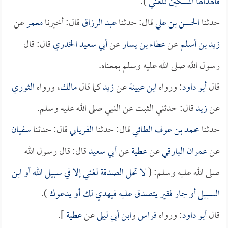
فأهداها المسكين للغني
).
حدثنا
الحسن بن علي
قال: حدثنا
عبد الرزاق
قال: أخبرنا
معمر
عن
زيد بن أسلم
عن
عطاء بن يسار
عن
أبي سعيد الخدري
قال: قال
رسول الله صلى الله عليه وسلم بمعناه.
قال
أبو داود
: ورواه
ابن عيينة
عن
زيد
كما قال
مالك
، ورواه
الثوري
عن
زيد
قال: حدثني الثبت عن النبي صلى الله عليه وسلم.
حدثنا
محمد بن عوف الطائي
قال: حدثنا
الفريابي
قال: حدثنا
سفيان
عن
عمران البارقي
عن
عطية
عن
أبي سعيد
قال: قال رسول الله
صلى الله عليه وسلم: (
لا تحل الصدقة لغني إلا في سبيل الله أو ابن
السبيل أو جار فقير يتصدق عليه فيهدي لك أو يدعوك
).
قال
أبو داود
: ورواه
فراس
و
ابن أبي ليلى
عن
عطية
].