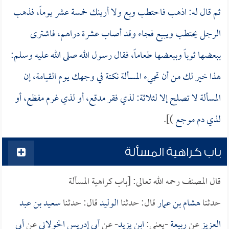
ثم قال له: اذهب فاحتطب وبع ولا أرينك خمسة عشر يوماً، فذهب
الرجل يحتطب ويبيع فجاء وقد أصاب عشرة دراهم، فاشترى
ببعضها ثوباً وببعضها طعاماً، فقال رسول الله صلى الله عليه وسلم:
هذا خير لك من أن تجيء المسألة نكتة في وجهك يوم القيامة، إن
المسألة لا تصلح إلا لثلاثة: لذي فقر مدقع، أو لذي غرم مفظع، أو
لذي دم موجع
)].
باب كراهية المسألة
قال المصنف رحمه الله تعالى: [باب كراهية المسألة
حدثنا
هشام بن عمار
قال: حدثنا
الوليد
قال: حدثنا
سعيد بن عبد
العزيز
عن
ربيعة
-يعني:
ابن يزيد
- عن
أبي إدريس الخولاني
عن
أبي