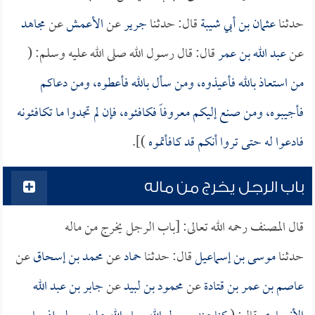
حدثنا
عثمان بن أبي شيبة
قال: حدثنا
جرير
عن
الأعمش
عن
مجاهد
عن
عبد الله بن عمر
قال: قال رسول الله صلى الله عليه وسلم: (
من استعاذ بالله فأعيذوه، ومن سأل بالله فأعطوه، ومن دعاكم
فأجيبوه، ومن صنع إليكم معروفاً فكافئوه، فإن لم تجدوا ما تكافئونه
فادعوا له حتى تروا أنكم قد كافأتموه
)].
باب الرجل يخرج من ماله
قال المصنف رحمه الله تعالى: [باب الرجل يخرج من ماله
حدثنا
موسى بن إسماعيل
قال: حدثنا
حماد
عن
محمد بن إسحاق
عن
عاصم بن عمر بن قتادة
عن
محمود بن لبيد
عن
جابر بن عبد الله