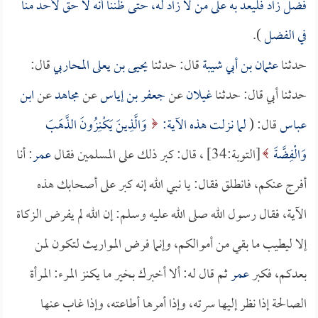
فضل زاد فليعد به على من لا زاد له، حتى ظننا أنه لا حق لأحد منا
في الفضل
).
حدثنا
عثمان بن أبي شيبة
قال: حدثنا
يحيى بن يعلى المحاربي
قال:
حدثنا أبي قال: حدثنا
غيلان
عن
جعفر بن إياس
عن
مجاهد
عن
ابن
عباس
قال: (
لما نزلت هذه الآية:
وَالَّذِينَ يَكْنِزُونَ الذَّهَبَ
وَالْفِضَّةَ
[التوبة:34] ، قال: كبر ذلك على المسلمين فقال
عمر
: أنا
أفرج عنكم، فانطلق فقال: يا نبي الله إنه كبر على أصحابك هذه
الآية، فقال رسول الله صلى الله عليه وسلم: إن الله لم يفرض الزكاة
إلا ليطيب ما بقي من أموالكم، وإنما فرض المواريث لتكون لمن
بعدكم، فكبر
عمر
ثم قال له: ألا أخبرك بخير ما يكنز المرء: المرأة
الصالحة إذا نظر إليها سرته، وإذا أمرها أطاعته، وإذا غاب عنها