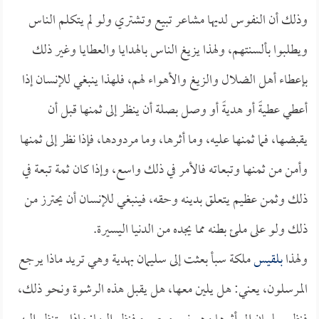
وذلك أن النفوس لديها مشاعر تبيع وتشتري ولو لم يتكلم الناس
ويطلبوا بألسنتهم، ولهذا يزيغ الناس بالهدايا والعطايا وغير ذلك
بإعطاء أهل الضلال والزيغ والأهواء لهم، فلهذا ينبغي للإنسان إذا
أعطي عطيةً أو هديةً أو وصل بصلة أن ينظر إلى ثمنها قبل أن
يقبضها، فما ثمنها عليه، وما أثرها، وما مردودها، فإذا نظر إلى ثمنها
وأمن من ثمنها وتبعاته فالأمر في ذلك واسع، وإذا كان ثمة تبعة في
ذلك وثمن عظيم يتعلق بدينه وحقه، فينبغي للإنسان أن يحترز من
ذلك ولو على ملئ بطنه مما يجده من الدنيا اليسيرة.
ولهذا
بلقيس
ملكة سبأ بعثت إلى سليمان بهدية وهي تريد ماذا يرجع
المرسلون، يعني: هل يلين معها، هل يقبل هذه الرشوة ونحو ذلك،