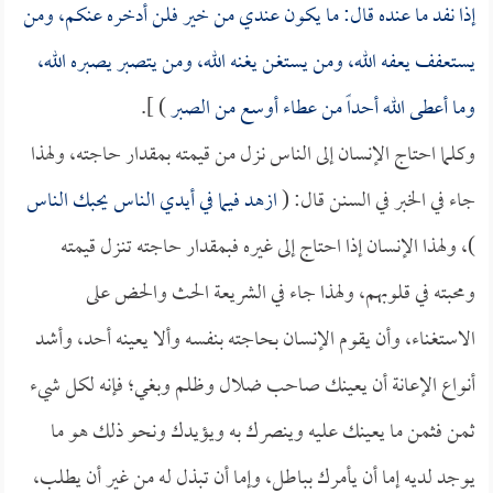
إذا نفد ما عنده قال: ما يكون عندي من خير فلن أدخره عنكم، ومن
يستعفف يعفه الله، ومن يستغن يغنه الله، ومن يتصبر يصبره الله،
وما أعطى الله أحداً من عطاء أوسع من الصبر
) ].
وكلما احتاج الإنسان إلى الناس نزل من قيمته بمقدار حاجته، ولهذا
جاء في الخبر في السنن قال: (
ازهد فيما في أيدي الناس يحبك الناس
)، ولهذا الإنسان إذا احتاج إلى غيره فبمقدار حاجته تنزل قيمته
ومحبته في قلوبهم، ولهذا جاء في الشريعة الحث والحض على
الاستغناء، وأن يقوم الإنسان بحاجته بنفسه وألا يعينه أحد، وأشد
أنواع الإعانة أن يعينك صاحب ضلال وظلم وبغي؛ فإنه لكل شيء
ثمن فثمن ما يعينك عليه وينصرك به ويؤيدك ونحو ذلك هو ما
يوجد لديه إما أن يأمرك بباطل، وإما أن تبذل له من غير أن يطلب،