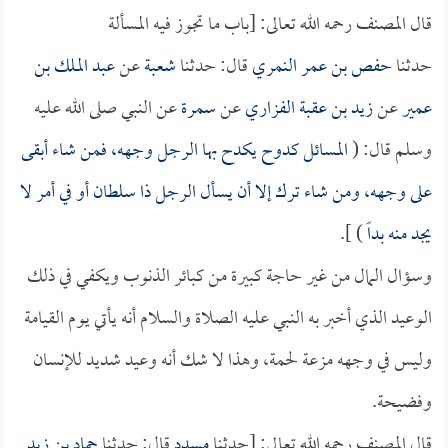
قال المصنف رحمه الله تعالى: [باب ما تجوز فيه المسألة
حدثنا
حفص بن عمر النمري
قال: حدثنا
شعبة
عن
عبد الملك بن
عمير
عن
زيد بن عقبة الفزاري
عن
سمرة
عن النبي صلى الله عليه
وسلم قال: (
المسائل كدوح يكدح بها الرجل وجهه، فمن شاء أبقى
على وجهه، ومن شاء ترك إلا أن يسأل الرجل ذا سلطان أو في أمر لا
يجد منه بداً
) ].
وسؤال المال من غير حاجة كبيرة من كبائر الذنوب ويكفي في ذلك
الوعيد الذي أخبر به النبي عليه الصلاة والسلام أنه يأتي يوم القيامة
وليس في وجهه مزعة لحمة، وهذا لا شك أنه وعيد شديد للإنسان
وفضيحة.
قال المصنف رحمه الله تعالى: [حدثنا
مسدد
قال: حدثنا
حماد بن زيد