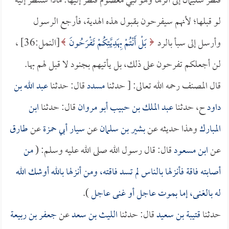
فنظر سليمان إلى أثرها وهو نبي معصوم فنظر إليها: ماذا ستنظر إليه
لو قبلها؛ لأنهم سيفرحون بقبول هذه الهدية، فأرجع الرسول
وأرسل إلى سبأ بالرد
بَلْ أَنْتُمْ بِهَدِيَّتِكُمْ تَفْرَحُونَ
[النمل:36] ،
لن أجعلكم تفرحون على ذلك، بل يأتيهم بجنود لا قبل لهم بها.
قال المصنف رحمه الله تعالى: [ حدثنا
مسدد
قال: حدثنا
عبد الله بن
داود
ح، حدثنا
عبد الملك بن حبيب أبو مروان
قال: حدثنا
ابن
المبارك
وهذا حديثه عن
بشير بن سلمان
عن
سيار أبي حمزة
عن
طارق
عن
ابن مسعود
قال: قال رسول الله صلى الله عليه وسلم: (
من
أصابته فاقة فأنزلها بالناس لم تسد فاقته، ومن أنزلها بالله أوشك الله
له بالغنى، إما بموت عاجل أو غنى عاجل
).
حدثنا
قتيبة بن سعيد
قال: حدثنا
الليث بن سعد
عن
جعفر بن ربيعة