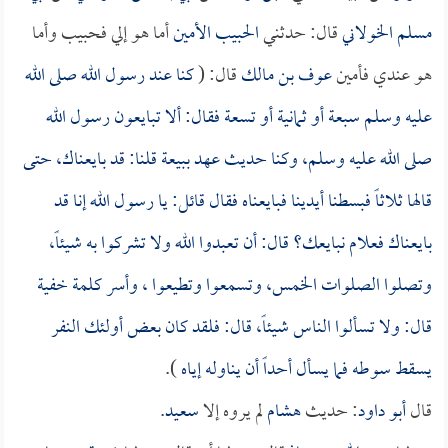
مسلم الخولاني
قال: حدثني
الحبيب الأمين
أما هو إلي فحبيب وأما
هو عندي فأمين
عوف بن مالك
قال: (
كنا عند رسول الله صلى الله
عليه وسلم سبعة أو ثمانية أو تسعة فقال: ألا تبايعون رسول الله
صلى الله عليه وسلم، وكنا حديث عهد ببيعة قلنا: قد بايعناك، حتى
قالها ثلاثاً فبسطنا أيدينا فبايعناه فقال قائل: يا رسول الله إنا قد
بايعناك فعلام نبايعك؟ قال: أن تعبدوا الله ولا تشركوا به شيئاً،
وتصلوا الصلوات الخمس، وتسمعوا وتطيعوا ، وأسر كلمة خفية
قال: ولا تسألوا الناس شيئاً، قال: فلقد كان بعض أولئك النفر
يسقط سوطه فما يسأل أحداً أن يناوله إياه
).
قال
أبو داود
: حديث
هشام
لم يروه إلا
سعيد
.