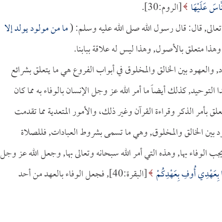
نَّاسَ عَلَيْهَا
[الروم:30].
عالى, قال: قال رسول الله صلى الله عليه وسلم: (
ما من مولود يولد إلا
وهذا متعلق بالأصول, وهذا ليس له علاقة ببابنا.
د, والعهود بين الخالق والمخلوق في أبواب الفروع هي ما يتعلق بشرائع
ا التوحيد, كذلك أيضاً ما أمر الله عز وجل الإنسان بالوفاء به مما كان
تعلق بأمر الذكر وقراءة القرآن وغير ذلك، والأمور المتعدية مما تقدمت
قود بين الخالق والمخلوق, وهي ما تسمى بشروط العبادات, فللصلاة
وفاء بها, وهذه التي أمر الله سبحانه وتعالى بها, وجعل الله عز وجل
 بِعَهْدِي أُوفِ بِعَهْدِكُمْ
[البقرة:40], فجعل الوفاء بالعهد من أحد