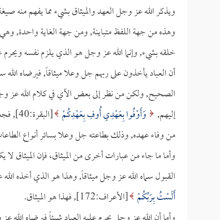
ويذكر الله عز وجل العهد والميثاق بشيء مما يفهم منه صيغة ا
وهذه من جهة اللفظ متباينة, ومن جهة الغاية واحدة, وهي أ
خلقه بشيء, وإنما الله عز وجل هو الذي يلزم نفسه ويحرم 
أن العباد يأخذون على ربهم جل وعلا ميثاقاً, فيرضاه الله 
الصحيح, ولكن من نظر إلى بعض الآي في كلام الله عز وجل 
إليهم,
وَأَوْفُوا بِعَهْدِي أُوفِ بِعَهْدِكُمْ
[البقرة
من وفاء عهده, وذلك بطاعته جل وعلا بسائر أنواع الطاعات 
وأما ما جاء من عبارات أخرى من الميثاق، فإن الميثاق لا يك
القبول سماه الله عز وجل ميثاقاً, وهذا هو الذي أخذه الله
أَلَسْتُ بِرَبِّكُمْ
[الأعراف:172], فهذا هو الميثاق.
وأما أن الله عز وجل يحرم عليه العباد شيئاً فيرضاه الله 