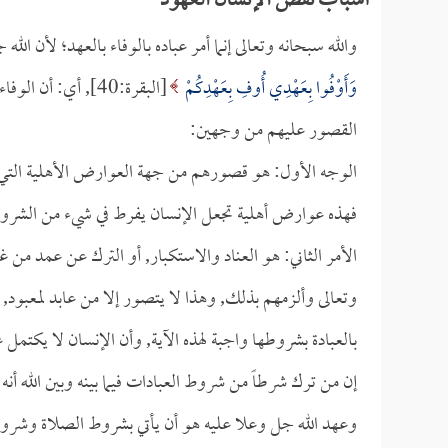
أسباب نقض الإنسان العهود
والله سبحانه وتعالى إنما أمر عباده بالوفاء بالعهد؛ لأن 
وَأَوْفُوا بِعَهْدِي أُوفِ بِعَهْدِكُمْ
[البقرة:40], أي: أ
القصور عليهم من وجهين:
الوجه الأول: هو قصورهم من جهة العوارض الأهلية التي تط
فهذه عوارض أهلية تجعل الإنسان يفرط في شيء من الشروط
الأمر الثاني: هو العناد والاستكبار, أو الترك عن عمد من
وتعالى وألزمهم بذلك, وهذا لا يتصور إلا من عابد لمعبود, و
بالعبادة بشروطها واجبة لهذه الآية, وأن الإنسان لا يكتمل 
إن من ترك شرطاً من شروط العبادات فيما بينه وبين الله أنه 
وعهد الله جل وعلا عليه هو أن يأتي بشروط الصلاة وشرو