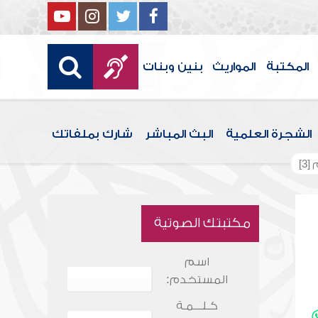
المكتبة
المواريث
بنين وبنات
الشجرة العلمية
البث المباشر
شارك بملفاتك
3]
مكتبتك الصوتية
اسم
المستخدم:
كـلـــمـة