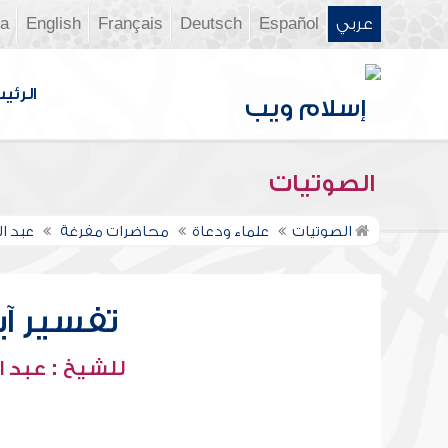
عربي
Español
Deutsch
Français
English
ia
الرئي
الصوتيات
الصوتيات
علماء ودعاة
محاضرات مفرغة
عبد ا
تفسير آيا
للشيخ : عبد ا