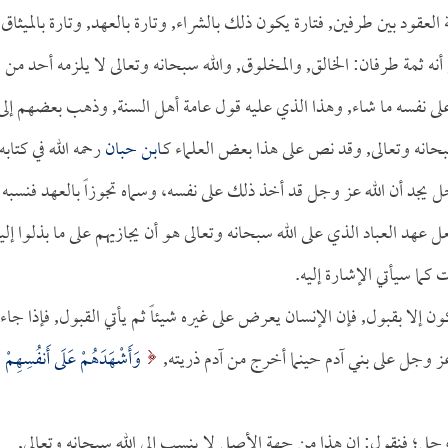
لعقود بين طرفين, فتارة يكون ذلك بالشراء, وتارة بالعهد, وتارة بالميثاق,
نه ثمة طرفان: الخالق, والمخلوق, والله سبحانه وتعالى لا يلزمه أحد من
على نفسه ما شاء, وهذا الذي عليه قول عامة أهل السنة, وذهب بعضهم إلى
سبحانه وتعالى, وقد نص على هذا بعض العلماء كـ
ابن حبان
رحمه الله في كتابه
يجد أن الله عز وجل قد أخذ ذلك على نفسه، وسماه تجوزاً بالعهد فنسبه
:40], فجعل عهد العباد الذي على الله سبحانه وتعالى هو أن يجازيهم على ما بذلوا إلي
كما سيأتي الإشارة إليه.
ون إلا بقبول, فإن الإنسان يعرض على غيره شيئاً ثم يأتي القبول, فإذا جاء
 عز وجل على بني آدم حينما أخرج من آدم ذريته,
وَأَشْهَدَهُمْ عَلَى أَنفُسِهِمْ
عز وجل؛ فنقول: إن هذا من جهة الأصل لا ينسب إلى الله سبحانه وتعالى,