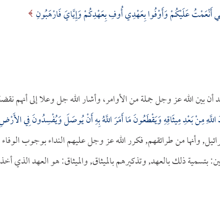
َتِي أَنْعَمْتُ عَلَيْكُمْ وَأَوْفُوا بِعَهْدِي أُوفِ بِعَهْدِكُمْ وَإِيَّايَ فَارْهَبُونِ
عد أن بين الله عز وجل جملة من الأوامر، وأشار الله جل وعلا إلى أنهم نقضة
للَّهِ مِنْ بَعْدِ مِيثَاقِهِ وَيَقْطَعُونَ مَا أَمَرَ اللَّهُ بِهِ أَنْ يُوصَلَ وَيُفْسِدُونَ فِي الأَرْضِ
بني إسرائيل, وأنها من طرائقهم, فكرر الله عز وجل عليهم النداء بوجوب الوفاء
ن: بتسمية ذلك بالعهد, وتذكيرهم بالميثاق, والميثاق: هو العهد الذي أخذه