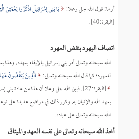
أولها: قول الله جل وعلا:
يَا بَنِي إِسْرَائِيلَ اذْكُرُوا نِعْمَتِيَ الّ
[البقرة:40].
اتصاف اليهود بنقض العهود
الله سبحانه وتعالى أمر بني إسرائيل بالإيفاء بعهده, وهذا ب
للعهود؛ كما قال الله سبحانه وتعالى:
الَّذِينَ يَنقُضُونَ عَهْدَ ا
[البقرة:27], فبين الله جل وعلا أن هذا من عادة 
بعهد الله والإتيان به, وكرر ذلك في مواضع عديدة على نوعي
الله سبحانه وتعالى على عباده.
أخذ الله سبحانه وتعالى على نفسه العهد والميثاق