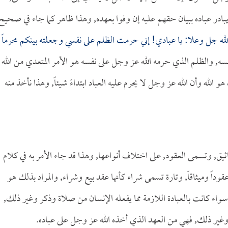
يبادر عباده ببيان حقهم عليه إن وفوا بعهده, وهذا ظاهر كما جاء في صحيح
له جل وعلا: يا عبادي! إني حرمت الظلم على نفسي وجعلته بينكم محرماً
نفسه, والظلم الذي حرمه الله عز وجل على نفسه هو الأمر المتعدي من الله
لله وأن الله عز وجل لا يحرم عليه العباد ابتداءً شيئاً, وهذا نأخذ منه
يق, وتسمى العقود, على اختلاف أنواعها, وهذا قد جاء الأمر به في كلام
داً وميثاقاً, وتارة تسمى شراء كأنها عقد بيع وشراء, والمراد بذلك هو
 سواء كانت بالعبادة اللازمة مما يفعله الإنسان من صلاة وذكر وغير ذلك,
ن وغير ذلك, فهي من العهد الذي أخذه الله عز وجل على عباده.