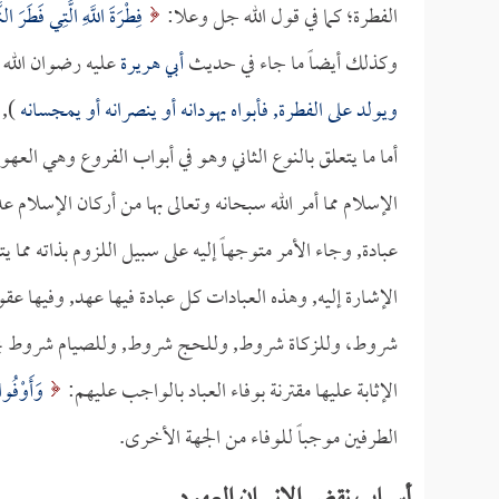
الفطرة؛ كما في قول الله جل وعلا:
فِطْرَةَ اللَّهِ الَّتِي فَطَرَ ال
وكذلك أيضاً ما جاء في حديث
أبي هريرة
عليه رضوان الله ت
ويولد على الفطرة, فأبواه يهودانه أو ينصرانه أو يمجسانه
), 
أما ما يتعلق بالنوع الثاني وهو في أبواب الفروع وهي العهو
الإسلام مما أمر الله سبحانه وتعالى بها من أركان الإسلام عد
عبادة, وجاء الأمر متوجهاً إليه على سبيل اللزوم بذاته مما ي
الإشارة إليه, وهذه العبادات كل عبادة فيها عهد, وفيها ع
شروط، وللزكاة شروط, وللحج شروط, وللصيام شروط يجب ال
الإثابة عليها مقترنة بوفاء العباد بالواجب عليهم:
وَأَوْفُوا
الطرفين موجباً للوفاء من الجهة الأخرى.