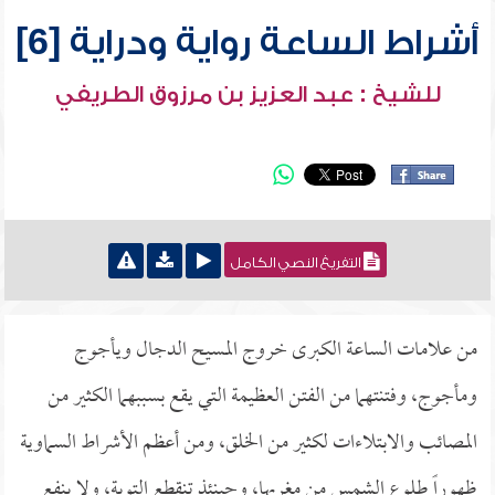
أشراط الساعة رواية ودراية [6]
للشيخ : عبد العزيز بن مرزوق الطريفي
التفريغ النصي الكامل
من علامات الساعة الكبرى خروج المسيح الدجال ويأجوج
ومأجوج، وفتنتهما من الفتن العظيمة التي يقع بسببهما الكثير من
المصائب والابتلاءات لكثير من الخلق، ومن أعظم الأشراط السماوية
ظهوراً طلوع الشمس من مغربها، وحينئذٍ تنقطع التوبة، ولا ينفع