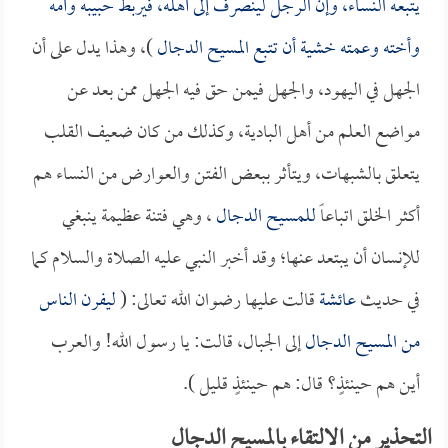
يتبعه النساء، وإن الرجل لينصرف إلى أهله، فيربط حبيبه وأمه
وأخته وعمته خشية أن تتبع
المسيح الدجال
)، وهذا يدل على أن
الجهل في اليهود، والجهل فيمن حق فيه الجهل ممن بعد عن
مواضع العلم من أهل البادية، وكذلك من كان ضعيف القلب
يتعلق بالشبهات، ويتأثر ببعض الفتن والعوارض من النساء هم
أكثر الخلق اتباعاً
للمسيح الدجال
، وهي فتنة عظيمة ينبغي
للإنسان أن يبتعد عنها؛ وقد أخبر النبي عليه الصلاة والسلام كما
في حديث
عائشة
قالت عليها رضوان الله تعالى: (
ليفرن الناس
من
المسيح الدجال
إلى الجبال، قالت: يا رسول الله! والعرب
أين هم حينئذٍ؟ قال: هم حينئذٍ قليل ).
التحذير من الالتقاء بالمسيح الدجال