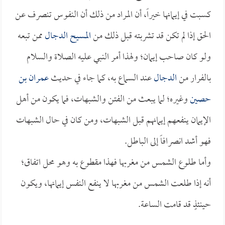
كسبت في إيمانها خيراً، أن المراد من ذلك أن النفوس تنصرف عن
الحق إذا لم تكن قد تشربته قبل ذلك من
المسيح الدجال
ممن تبعه
ولو كان صاحب إيمان؛ ولهذا أمر النبي عليه الصلاة والسلام
بالفرار من
الدجال
عند السماع به، كما جاء في حديث
عمران بن
حصين
وغيره؛ لما يبعث من الفتن والشبهات، فما يكون من أهل
الإيمان ينفعهم إيمانهم قبل الشبهات، ومن كان في حال الشبهات
فهو أشد انصرافاً إلى الباطل.
وأما طلوع الشمس من مغربها فهذا مقطوع به وهو محل اتفاق؛
أنه إذا طلعت الشمس من مغربها لا ينفع النفس إيمانها، ويكون
حينئذٍ قد قامت الساعة.