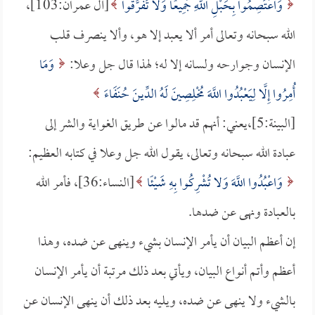
وَاعْتَصِمُوا بِحَبْلِ اللَّهِ جَمِيعًا وَلا تَفَرَّقُوا
[آل عمران:103]،
الله سبحانه وتعالى أمر ألا يعبد إلا هو، وألا ينصرف قلب
الإنسان وجوارحه ولسانه إلا له؛ لهذا قال جل وعلا:
وَمَا
أُمِرُوا إِلَّا لِيَعْبُدُوا اللَّهَ مُخْلِصِينَ لَهُ الدِّينَ حُنَفَاءَ
[البينة:5]،يعني: أنهم قد مالوا عن طريق الغواية والشر إلى
عبادة الله سبحانه وتعالى، يقول الله جل وعلا في كتابه العظيم:
وَاعْبُدُوا اللَّهَ وَلا تُشْرِكُوا بِهِ شَيْئًا
[النساء:36]، فأمر الله
بالعبادة ونهى عن ضدها.
إن أعظم البيان أن يأمر الإنسان بشيء وينهى عن ضده، وهذا
أعظم وأتم أنواع البيان، ويأتي بعد ذلك مرتبة أن يأمر الإنسان
بالشيء ولا ينهى عن ضده، ويليه بعد ذلك أن ينهى الإنسان عن