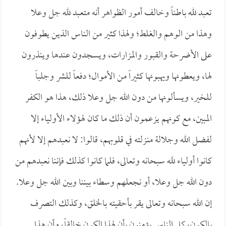
تعبد لله باطناً وخالف أمور الظواهر أنه متعبد لله جل وعلا
وهذا من الوهم والغلط؛ ولهذا كثير من الناس الذين يطوفون
على الأضرحة والقبور والمزارات، ويسجدون عندها وينذرون
لها، ويعطونها ويهبونها كثيراً من الأموال؛ دفعاً للشر وجلباً
للخير، ويسألونها من دون الله جل وعلا ذلك، هذا هو الكفر
المبين، مع كونهم يزعمون أن ذلك ما كان لهؤلاء الأولياء إلا
لفضل الله وجلالة منزلته في قلوبهم، قالوا: لا نعبدهم إلا لأنهم
كانوا أولياء لله سبحانه وتعالى، فلما كانوا كذلك فإننا نعبدهم من
دون الله جل وعلا، أو نجعلهم وسطاء بيننا وبين الله جل وعلا.
إن الله سبحانه وتعالى يقر بأحقيته بالخلق، وكذلك التصرف
بالكون، كل الناس يؤمنون بأن لهذا الكون خالقاً، وأن هذا