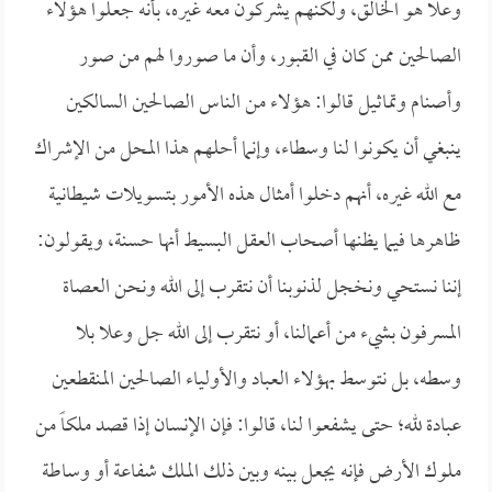
وعلا هو الخالق، ولكنهم يشركون معه غيره، بأنه جعلوا هؤلاء
الصالحين ممن كان في القبور، وأن ما صوروا لهم من صور
وأصنام وتماثيل قالوا: هؤلاء من الناس الصالحين السالكين
ينبغي أن يكونوا لنا وسطاء، وإنما أحلهم هذا المحل من الإشراك
مع الله غيره، أنهم دخلوا أمثال هذه الأمور بتسويلات شيطانية
ظاهرها فيما يظنها أصحاب العقل البسيط أنها حسنة، ويقولون:
إننا نستحي ونخجل لذنوبنا أن نتقرب إلى الله ونحن العصاة
المسرفون بشيء من أعمالنا، أو نتقرب إلى الله جل وعلا بلا
وسطه، بل نتوسط بهؤلاء العباد والأولياء الصالحين المنقطعين
عبادة لله؛ حتى يشفعوا لنا، قالوا: فإن الإنسان إذا قصد ملكاً من
ملوك الأرض فإنه يجعل بينه وبين ذلك الملك شفاعة أو وساطة