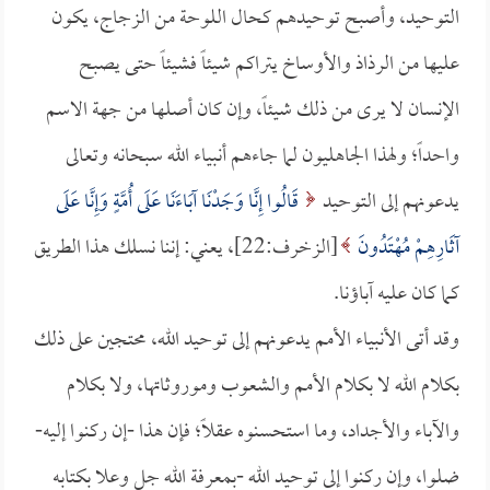
التوحيد، وأصبح توحيدهم كحال اللوحة من الزجاج، يكون
عليها من الرذاذ والأوساخ يتراكم شيئاً فشيئاً حتى يصبح
الإنسان لا يرى من ذلك شيئاً، وإن كان أصلها من جهة الاسم
واحداً؛ ولهذا الجاهليون لما جاءهم أنبياء الله سبحانه وتعالى
يدعونهم إلى التوحيد
قَالُوا إِنَّا وَجَدْنَا آبَاءَنَا عَلَى أُمَّةٍ وَإِنَّا عَلَى
آثَارِهِمْ مُهْتَدُونَ
[الزخرف:22]، يعني: إننا نسلك هذا الطريق
كما كان عليه آباؤنا.
وقد أتى الأنبياء الأمم يدعونهم إلى توحيد الله، محتجين على ذلك
بكلام الله لا بكلام الأمم والشعوب وموروثاتها، ولا بكلام
والآباء والأجداد، وما استحسنوه عقلاً؛ فإن هذا -إن ركنوا إليه-
ضلوا، وإن ركنوا إلى توحيد الله -بمعرفة الله جل وعلا بكتابه