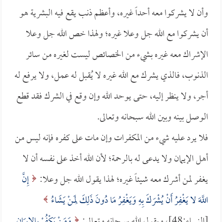
وأن لا يشركوا معه أحداً غيره، وأعظم ذنب يقع فيه البشرية هو
أن يشركوا مع الله جل وعلا غيره؛ ولهذا خص الله جل وعلا
الإشراك معه غيره بشيء من الخصائص ليست لغيره من سائر
الذنوب، فالذي يشرك مع الله غيره لا يُقبل له عمل، ولا يرفع له
أجر، ولا ينظر إليه، حتى يوحد الله وإن وقع في الشرك فقد قطع
الوصل بينه وبين الله سبحانه وتعالى.
فلا يرد عليه شيء من المكفرات وإن مات على كفره فإنه ليس من
أهل الإيمان ولا يدعى له بالرحمة؛ لأن الله أخذ على نفسه أن لا
يغفر لمن أشرك معه شيئاً غيره؛ لهذا يقول الله جل وعلا:
إِنَّ
اللَّهَ لا يَغْفِرُ أَنْ يُشْرَكَ بِهِ وَيَغْفِرُ مَا دُونَ ذَلِكَ لِمَنْ يَشَاءُ
[النساء:48]، ويقول الله سبحانه وتعالى:
وَمَنْ يَكْفُرْ بِالإِيمَانِ