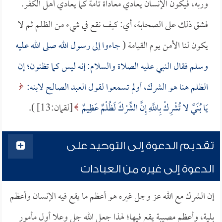
وربه، فيكون الإنسان يعادي معاداة تامة كما يعادي أهل الكفر.
فشق ذلك على الصحابة، أي: كيف نقع في شيء من الظلم ثم لا
يكون لنا الأمن يوم القيامة (
جاءوا إلى رسول الله صلى الله عليه
وسلم فقال النبي عليه الصلاة والسلام: إنه ليس كما تظنون؛ إن
الظلم هنا هو الشرك، أولم تسمعوا لقول العبد الصالح لابنه:
يَا بُنَيَّ لا تُشْرِكْ بِاللَّهِ إِنَّ الشِّرْكَ لَظُلْمٌ عَظِيمٌ
[لقمان:13] ).
تقديم الدعوة إلى التوحيد على
الدعوة إلى غيره من العبادات
إن الشرك مع الله عز وجل غيره هو أعظم ما يقع فيه الإنسان وأعظم
بلية، وأعظم مصيبة يقع فيها؛ لهذا جعل الله جل وعلا أول مأمور