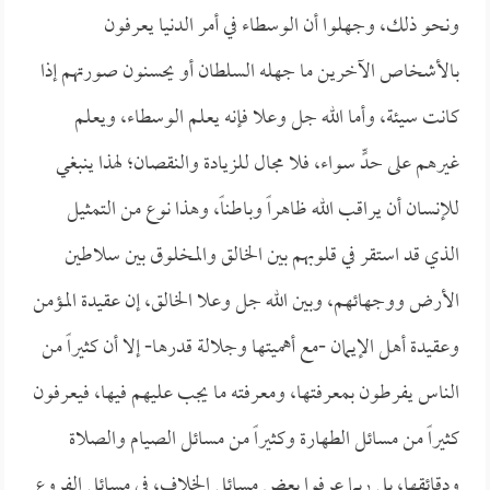
ونحو ذلك، وجهلوا أن الوسطاء في أمر الدنيا يعرفون
بالأشخاص الآخرين ما جهله السلطان أو يحسنون صورتهم إذا
كانت سيئة، وأما الله جل وعلا فإنه يعلم الوسطاء، ويعلم
غيرهم على حدٍّ سواء، فلا مجال للزيادة والنقصان؛ لهذا ينبغي
للإنسان أن يراقب الله ظاهراً وباطناً، وهذا نوع من التمثيل
الذي قد استقر في قلوبهم بين الخالق والمخلوق بين سلاطين
الأرض ووجهائهم، وبين الله جل وعلا الخالق، إن عقيدة المؤمن
وعقيدة أهل الإيمان -مع أهميتها وجلالة قدرها- إلا أن كثيراً من
الناس يفرطون بمعرفتها، ومعرفته ما يجب عليهم فيها، فيعرفون
كثيراً من مسائل الطهارة وكثيراً من مسائل الصيام والصلاة
ودقائقها، بل ربما عرفوا بعض مسائل الخلاف، في مسائل الفروع