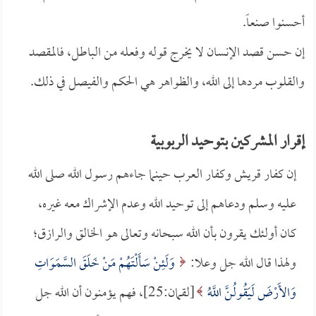
أحسنوا صنعاً.
إن حسن قصد الإنسان لا يخرج قوله وفعله من الباطل، فالمقصد
والقلوب مردها إلى الله، والظواهر هي الحكم والفيصل في ذلك.
إقرار المشركين بتوحيد الربوبية
إن كفار قريش وكفار العرب حينما جاءهم رسول الله صلى الله
عليه وسلم ودعاهم إلى توحيد الله وعدم الإشراك معه غيره،
كان أولئك يقرون بأن الله سبحانه وتعالى هو الخالق والرازق؛
ولهذا قال الله جل وعلا:
وَلَئِنْ سَأَلْتَهُمْ مَنْ خَلَقَ السَّمَوَاتِ
وَالأَرْضَ لَيَقُولُنَّ اللَّهُ
[لقمان:25]، فهم يؤمنون أن الله جل