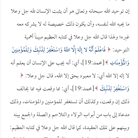
إن توحيد الله سبحانه وتعالى هو أن يثبت الإنسان لله جل وعلا
ما يحبه الله لنفسه، وأن يكون ذلك خصيصة له لا يشركه معه
غيره؛ ولهذا قال الله جل وعلا في كتابه العظيم مبيناً أهمية
التوحيد:
فَاعْلَمْ أَنَّهُ لا إِلَهَ إِلَّا اللَّهُ وَاسْتَغْفِرْ لِذَنْبِكَ وَلِلْمُؤْمِنِينَ
وَالْمُؤْمِنَاتِ
[محمد:19]، أي: أنه يجب على الإنسان أن يعلم أنه
لا إله إلا الله أي: لا معبود بحق إلا الله، قال جل وعلا:
وَاسْتَغْفِرْ لِذَنْبِكَ
[محمد:19]، أي: مما وقعت فيه مما يخالف
ذلك إن وقعت، وكذلك أن تستغفر للمؤمنين والمؤمنات، وذلك
مدعاة إلى باب من أبواب الولاء والتلاحم والصلة والجمع بينه
وبينهم على تلك العقيدة، كما قال الله جل وعلا في كتابه العظيم: