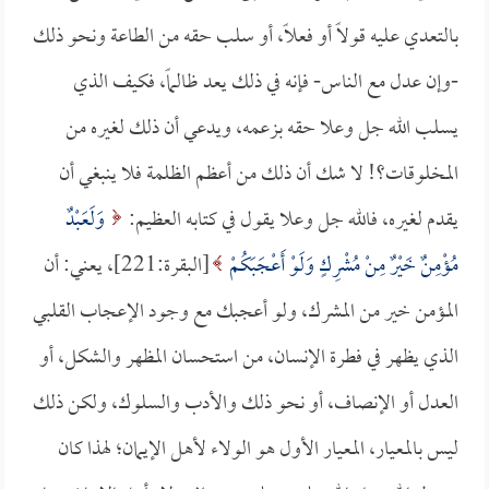
بالتعدي عليه قولاً أو فعلاً، أو سلب حقه من الطاعة ونحو ذلك
-وإن عدل مع الناس- فإنه في ذلك يعد ظالماً، فكيف الذي
يسلب الله جل وعلا حقه بزعمه، ويدعي أن ذلك لغيره من
المخلوقات؟! لا شك أن ذلك من أعظم الظلمة فلا ينبغي أن
يقدم لغيره، فالله جل وعلا يقول في كتابه العظيم:
وَلَعَبْدٌ
مُؤْمِنٌ خَيْرٌ مِنْ مُشْرِكٍ وَلَوْ أَعْجَبَكُمْ
[البقرة:221]، يعني: أن
المؤمن خير من المشرك، ولو أعجبك مع وجود الإعجاب القلبي
الذي يظهر في فطرة الإنسان، من استحسان المظهر والشكل، أو
العدل أو الإنصاف، أو نحو ذلك والأدب والسلوك، ولكن ذلك
ليس بالمعيار، المعيار الأول هو الولاء لأهل الإيمان؛ لهذا كان