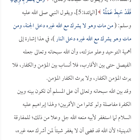
فَقَدْ حَبِطَ عَمَلُهُ
[المائدة:5]، ويقول النبي صلى الله عليه
وسلم: (
من مات وهو لا يشرك مع الله غيره دخل الجنة، ومن
مات وهو يشرك مع الله غيره دخل النار
)، في هذا إشارة إلى
أهمية التوحيد وعلو منزلته، وأن الله سبحانه وتعالى جعله
الفيصل حتى بين الأقارب، فلا أنساب بين المؤمن والكفار، فلا
يرث المؤمن الكفار، ولا يرث الكفار المؤمن.
وقد بين الله سبحانه وتعالى أن على المسلم أن تكون بينه وبين
الكفرة مفاصلة ولو كانوا من الأقربين؛ ولهذا إبراهيم عليه
السلام لما استغفر لأبيه منعه الله جل وعلا من ذلك؛ للمفارقة
الدينية؛ لأن الله قد قضى أن لا يغفر شيئاً لمن أشرك معه غيره،