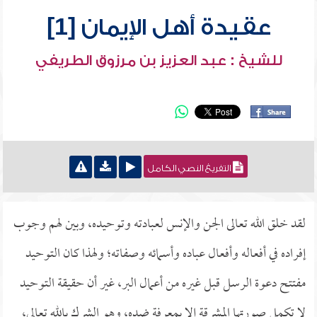
عقيدة أهل الإيمان [1]
للشيخ : عبد العزيز بن مرزوق الطريفي
التفريغ النصي الكامل
لقد خلق الله تعالى الجن والإنس لعبادته وتوحيده، وبين لهم وجوب
إفراده في أفعاله وأفعال عباده وأسمائه وصفاته؛ ولهذا كان التوحيد
مفتتح دعوة الرسل قبل غيره من أعمال البر، غير أن حقيقة التوحيد
لا تكمل صورتها المشرقة إلا بمعرفة ضده، وهو الشرك بالله تعالى،