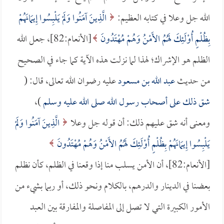
الله جل وعلا في كتابه العظيم:
الَّذِينَ آمَنُوا وَلَمْ يَلْبِسُوا إِيمَانَهُمْ
بِظُلْمٍ أُوْلَئِكَ لَهُمُ الأَمْنُ وَهُمْ مُهْتَدُونَ
[الأنعام:82]، جعل الله
الظلم هو الإشراك؛ لهذا لما نزلت هذه الآية كما جاء في الصحيح
من حديث
عبد الله بن مسعود
عليه رضوان الله تعالى، قال: (
شق ذلك على أصحاب رسول الله صلى الله عليه وسلم
)،
ومعنى أنه شق عليهم ذلك: أن قوله جل وعلا
الَّذِينَ آمَنُوا وَلَمْ
يَلْبِسُوا إِيمَانَهُمْ بِظُلْمٍ أُوْلَئِكَ لَهُمُ الأَمْنُ وَهُمْ مُهْتَدُونَ
[الأنعام:82]، أن الأمن يسلب منا إذا وقعنا في الظلم، كأن نظلم
بعضنا في الدينار والدرهم، بالكلام ونحو ذلك، أو ربما بشيء من
الأمور الكبيرة التي لا تصل إلى المفاصلة والمفارقة بين العبد