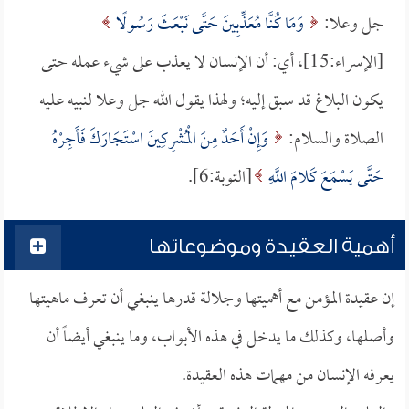
جل وعلا:
وَمَا كُنَّا مُعَذِّبِينَ حَتَّى نَبْعَثَ رَسُولًا
[الإسراء:15]، أي: أن الإنسان لا يعذب على شيء عمله حتى
يكون البلاغ قد سبق إليه؛ ولهذا يقول الله جل وعلا لنبيه عليه
الصلاة والسلام:
وَإِنْ أَحَدٌ مِنَ الْمُشْرِكِينَ اسْتَجَارَكَ فَأَجِرْهُ
حَتَّى يَسْمَعَ كَلامَ اللَّهِ
[التوبة:6].
أهمية العقيدة وموضوعاتها
إن عقيدة المؤمن مع أهميتها وجلالة قدرها ينبغي أن تعرف ماهيتها
وأصلها، وكذلك ما يدخل في هذه الأبواب، وما ينبغي أيضاً أن
يعرفه الإنسان من مهمات هذه العقيدة.