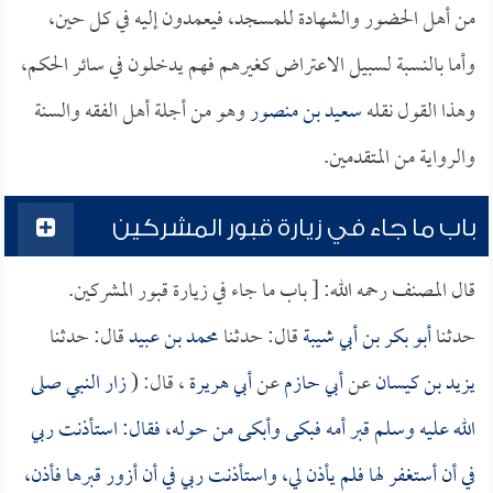
من أهل الحضور والشهادة للمسجد، فيعمدون إليه في كل حين،
وأما بالنسبة لسبيل الاعتراض كغيرهم فهم يدخلون في سائر الحكم،
وهذا القول نقله
سعيد بن منصور
وهو من أجلة أهل الفقه والسنة
والرواية من المتقدمين.
باب ما جاء في زيارة قبور المشركين
قال المصنف رحمه الله: [ باب ما جاء في زيارة قبور المشركين.
حدثنا
أبو بكر بن أبي شيبة
قال: حدثنا
محمد بن عبيد
قال: حدثنا
يزيد بن كيسان
عن
أبي حازم
عن
أبي هريرة
، قال: (
زار النبي صلى
الله عليه وسلم قبر أمه فبكى وأبكى من حوله، فقال: استأذنت ربي
في أن أستغفر لها فلم يأذن لي، واستأذنت ربي في أن أزور قبرها فأذن،