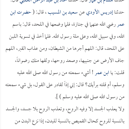
حدثنا
هشام بن عمار
قال: حدثنا
حماد بن عبد الرحمن الكلبي
قال:
حدثنا
إدريس الأودي
عن
سعيد بن المسيب
، قال: (
حضرت
ابن
عمر
رضي الله عنهما في جنازة، فلما وضعها في اللحد، قال: باسم
الله، وفي سبيل الله، وعلى ملة رسول الله. فلما أخذ في تسوية اللبن
على اللحد، قال: اللهم أجرها من الشيطان، ومن عذاب القبر، اللهم
جاف الأرض عن جنبيها، وصعد روحها، ولقها منك رضواناً،
قلت: يا
ابن عمر
! أشيء سمعته من رسول الله صلى الله عليه
وسلم، أم قلته برأيك؟ قال: إني إذاً لقادر على القول، بل شيء سمعته
من رسول الله صلى الله عليه وسلم ) ].
ولا يعذب الجسد إلا وفيه الروح، وتعذب الروح بلا جسد، والجسد
بالنسبة للروح كحال القميص بالنسبة للبدن، إذا نزع البدن من