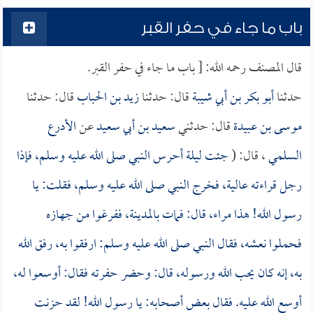
باب ما جاء في حفر القبر
قال المصنف رحمه الله: [ باب ما جاء في حفر القبر.
حدثنا
أبو بكر بن أبي شيبة
قال: حدثنا
زيد بن الحباب
قال: حدثنا
موسى بن عبيدة
قال: حدثني
سعيد بن أبي سعيد
عن
الأدرع
السلمي
، قال: (
جئت ليلة أحرس النبي صلى الله عليه وسلم، فإذا
رجل قراءته عالية، فخرج النبي صلى الله عليه وسلم، فقلت: يا
رسول الله! هذا مراء، قال: فمات بالمدينة، ففرغوا من جهازه
فحملوا نعشه، فقال النبي صلى الله عليه وسلم: ارفقوا به، رفق الله
به، إنه كان يحب الله ورسوله، قال: وحضر حفرته فقال: أوسعوا له،
أوسع الله عليه. فقال بعض أصحابه: يا رسول الله! لقد حزنت