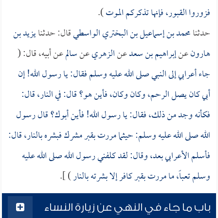
فزوروا القبور، فإنها تذكركم الموت
).
حدثنا
محمد بن إسماعيل بن البختري الواسطي
قال: حدثنا
يزيد بن
هارون
عن
إبراهيم بن سعد
عن
الزهري
عن
سالم
عن أبيه، قال: (
جاء أعرابي إلى النبي صلى الله عليه وسلم فقال: يا رسول الله! إن
أبي كان يصل الرحم، وكان وكان، فأين هو؟ قال: في النار، قال:
فكأنه وجد من ذلك، فقال: يا رسول الله! فأين أبوك؟ قال رسول
الله صلى الله عليه وسلم: حيثما مررت بقبر مشرك فبشره بالنار، قال:
فأسلم الأعرابي بعد، وقال: لقد كلفني رسول الله صلى الله عليه
وسلم تعباً، ما مررت بقبر كافر إلا بشرته بالنار
) ].
باب ما جاء في النهي عن زيارة النساء