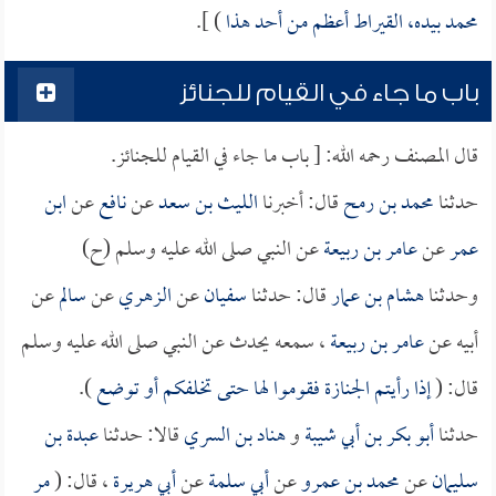
محمد بيده، القيراط أعظم من أحد هذا
) ].
باب ما جاء في القيام للجنائز
قال المصنف رحمه الله: [ باب ما جاء في القيام للجنائز.
حدثنا
محمد بن رمح
قال: أخبرنا
الليث بن سعد
عن
نافع
عن
ابن
عمر
عن
عامر بن ربيعة
عن النبي صلى الله عليه وسلم (ح)
وحدثنا
هشام بن عمار
قال: حدثنا
سفيان
عن
الزهري
عن
سالم
عن
أبيه عن
عامر بن ربيعة
، سمعه يحدث عن النبي صلى الله عليه وسلم
قال: (
إذا رأيتم الجنازة فقوموا لها حتى تخلفكم أو توضع
).
حدثنا
أبو بكر بن أبي شيبة
و
هناد بن السري
قالا: حدثنا
عبدة بن
سليمان
عن
محمد بن عمرو
عن
أبي سلمة
عن
أبي هريرة
، قال: (
مر