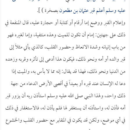
عليه وسلم أعلم قبر
عثمان بن مظعون
بصخرة ) ].
وإعلام القبر ووضع إما أرقام أو كتابة أو حجارة عليه، قال المنفعة في
ذلك على جهتين: إمام أن تكون للميت وهذه منتفية، وإما لغيره فهو
من باب إتيانه وشدة الاتعاظ وحضور القلب، كالذي يأتي مثلاً إلى
قبر والده أو أمه ونحو ذلك، فيكون هذا أدعى إلى تأثره وقربه وزهده
من الدنيا ونحو ذلك، فهذا قد يقال: إنه مما لا بأس به، والميت إذا
دعا له الإنسان عند قبره أو بعيداً في أقصى الأرض الدعاء من جهة
ذلك واحد، ولهذا النبي صلى الله عليه وسلم استأذن ربه أن يزور قبر
أمه فأذن له، واستأذنه أن يستغفر لها فلم يأذن له، فالاستغفار في ذلك
في أي موضع، ولكن قد يكون في المقابر مع حضور القلب والخشوع