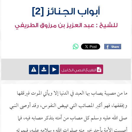
أبواب الجنائز [2]
للشيخ : عبد العزيز بن مرزوق الطريفي
التفريغ النصي الكامل
ما من مصيبة يصاب بها العبد في الدنيا إلا ويأتي الموت فيرققها
ويخففها، فهو أكبر المصائب التي تهيض النفوس، وقد أوصى النبي
صلى الله عليه وسلم كل مصاب من أمته بتذكر مصابه فيه، فما
أصيبت الأمة بأحد خير منه صلوات الله وسلامه عليه، فبموته