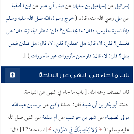
إسرائيل
عن
إسماعيل بن سلمان
عن
دينار أبي عمر
عن
ابن الحنفية
عن
علي
رضي الله عنه، قال: (
خرج رسول الله صلى الله عليه وسلم
فإذا نسوة جلوس، فقال: ما يجلسكن؟ قلن: ننتظر الجنازة، قال: هل
تغسلن؟ قلن: لا، قال: هل تحملن؟ قلن: لا، قال: هل تدلين فيمن
يدلي؟ قلن: لا، قال: فارجعن مأزورات غير مأجورات
) ].
باب ما جاء في النهي عن النياحة
قال المصنف رحمه الله: [ باب ما جاء في النهي عن النياحة.
حدثنا
أبو بكر بن أبي شيبة
قال: حدثنا
وكيع
عن
يزيد بن عبد الله
مولى الصهباء
عن
شهر بن حوشب
عن
أم سلمة
عن النبي صلى الله
عليه وسلم: (
وَلا يَعْصِينَكَ فِي مَعْرُوفٍ
[الممتحنة:12] قال: