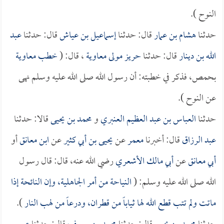
النوح ).
حدثنا
هشام بن عمار
قال: حدثنا
إسماعيل بن عياش
قال: حدثنا
عبد
الله بن دينار
قال: حدثنا
حريز مولى معاوية
، قال: (
خطب
معاوية
بحمص، فذكر في خطبته: أن رسول الله صلى الله عليه وسلم نهى
عن النوح ).
حدثنا
العباس بن عبد العظيم العنبري
و
محمد بن يحيى
قالا: حدثنا
عبد الرزاق
قال: أخبرنا
معمر
عن
يحيى بن أبي كثير
عن
ابن معانق
أو
أبي معانق
عن
أبي مالك الأشعري
رضي الله عنه، قال: قال رسول
الله صلى الله عليه وسلم: (
النياحة من أمر الجاهلية، وإن النائحة إذا
ماتت ولم تتب قطع الله لها ثياباً من قطران، ودرعاً من لهب النار
).