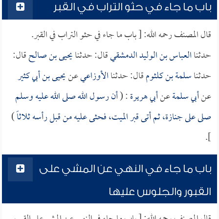
باب ما جاء في حثو التراب في القبر
قال المصنف رحمه الله: [ باب ما جاء في حثو التراب في القبر.
حدثنا
العباس بن الوليد الدمشقي
قال: حدثنا
يحيى بن صالح
قال:
حدثنا
سلمة بن كلثوم
قال: حدثنا
الأوزاعي
عن
يحيى بن أبي كثير
عن
أبي سلمة
عن
أبي هريرة
: (
أن رسول الله صلى الله عليه وسلم
صلى على جنازة، ثم أتى قبر الميت، فحثى عليه من قبل رأسه ثلاثاً
)
].
باب ما جاء في النهي عن المشي على
القبور والجلوس عليها