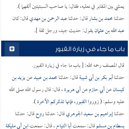
يمشي بين المقابر في نعليه، فقال: يا صاحب السبتيتين ألقهما ).
حدثنا
محمد بن بشار
قال: حدثنا
عبد الرحمن بن مهدي
قال: كان
عبد الله بن عثمان
يقول: حديث جيد، ورجل ثقة ].
باب ما جاء في زيارة القبور
قال المصنف رحمه الله: [ باب ما جاء في زيارة القبور.
حدثنا
أبو بكر بن أبي شيبة
قال: حدثنا
محمد بن عبيد
عن
يزيد بن
كيسان
عن
أبي حازم
عن
أبي هريرة
، قال: قال رسول الله صلى الله
عليه وسلم: (
زوروا القبور، فإنها تذكركم الآخرة
).
حدثنا
إبراهيم بن سعيد الجوهري
قال: حدثنا
روح
قال: حدثنا
بسطام بن مسلم
قال: سمعت
أبا التياح
، قال: سمعت
ابن أبي مليكة