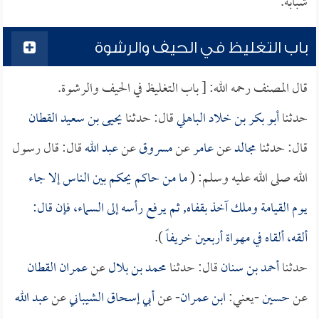
شبابه.
باب التغليظ في الحيف والرشوة
قال المصنف رحمه الله: [ باب التغليظ في الحيف والرشوة.
حدثنا
أبو بكر بن خلاد الباهلي
قال: حدثنا
يحيى بن سعيد القطان
قال: حدثنا
مجالد
عن
عامر
عن
مسروق
عن
عبد الله
قال: قال رسول
الله صلى الله عليه وسلم: (
ما من حاكم يحكم بين الناس إلا جاء
يوم القيامة وملك آخذ بقفاه, ثم يرفع رأسه إلى السماء، فإن قال:
ألقه، ألقاه في مهواة أربعين خريفاً
).
حدثنا
أحمد بن سنان
قال: حدثنا
محمد بن بلال
عن
عمران القطان
عن
حسين
-يعني:
ابن عمران
- عن
أبي إسحاق الشيباني
عن
عبد الله