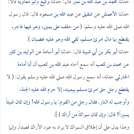
حدثنا
محمد بن عبد الله بن نمير
قال: حدثنا
وكيع
و
أبو معاوية
قالا:
حدثنا
الأعمش
عن
شقيق
عن
عبد الله بن مسعود
قال: قال رسول
الله صلى الله عليه وسلم: (
من حلف على يمين، وهو فيها فاجر،
يقتطع بها مال امرئ مسلم، لقي الله وهو عليه غضبان
).
حدثنا
أبو بكر بن أبي شيبة
قال: حدثنا
أبو أسامة
عن
الوليد بن كثير
عن
محمد بن كعب
أنه سمع أخاه
عبد الله بن كعب
أن
أبا أمامة
الحارثي
حدثه، أنه سمع رسول الله صلى الله عليه وسلم يقول: (
لا
يقتطع رجل حق امرئ مسلم بيمينه، إلا حرم الله عليه الجنة،
وأوجب له النار. فقال رجل من القوم: يا رسول الله! وإن كان شيئاً
يسيراً؟ قال: وإن كان سواكاً من أراك
) ].
وهذا يدل على أن إطلاق السواك لا يراد به عود الأراك قصداً, وإنما