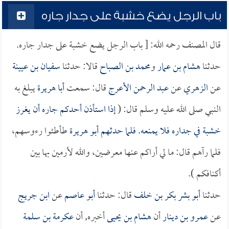
باب الرجل يضع خشبة على جدار جاره
قال المصنف رحمه الله: [ باب الرجل يضع خشبة على جدار جاره.
حدثنا
هشام بن عمار
و
محمد بن الصباح
قالا: حدثنا
سفيان بن عيينة
عن
الزهري
عن
عبد الرحمن الأعرج
قال: سمعت
أبا هريرة
يبلغ به
النبي صلى الله عليه وسلم قال: (
إذا استأذن أحدكم جاره أن يغرز
خشبة في جداره فلا يمنعه. فلما حدثهم
أبو هريرة
طأطئوا رءوسهم،
فلما رآهم قال: ما لي أراكم عنها معرضين، والله لأرمين بها بين
أكنافكم ).
حدثنا
أبو بشر بكر بن خلف
قال: حدثنا
أبو عاصم
عن
ابن جريج
عن
عمرو بن دينار
أن
هشام بن يحيى
أخبره, أن
عكرمة بن سلمة