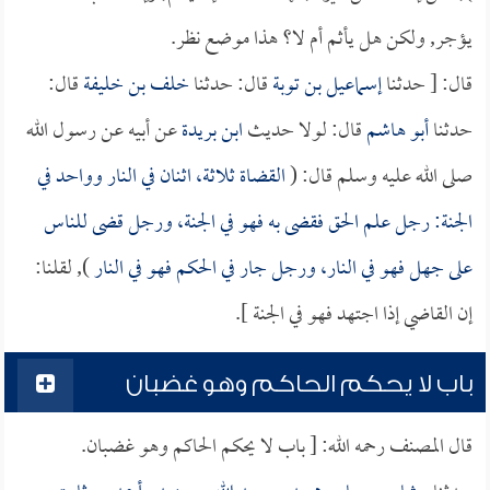
يؤجر, ولكن هل يأثم أم لا؟ هذا موضع نظر.
قال: [ حدثنا
إسماعيل بن توبة
قال: حدثنا
خلف بن خليفة
قال:
حدثنا
أبو هاشم
قال: لولا حديث
ابن بريدة
عن أبيه عن رسول الله
صلى الله عليه وسلم قال: (
القضاة ثلاثة، اثنان في النار وواحد في
الجنة: رجل علم الحق فقضى به فهو في الجنة، ورجل قضى للناس
على جهل فهو في النار، ورجل جار في الحكم فهو في النار
), لقلنا:
إن القاضي إذا اجتهد فهو في الجنة ].
باب لا يحكم الحاكم وهو غضبان
قال المصنف رحمه الله: [ باب لا يحكم الحاكم وهو غضبان.