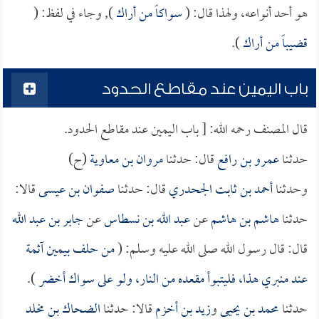
هو أحد أنواعه، ولهذا قال: (
سواكاً من أراك
), وجاء في لفظ: (
قضيباً من أراك
).
باب اليمين عند مقاطع الحدود
قال المصنف رحمه الله: [ باب اليمين عند مقاطع الحدود.
حدثنا
عمرو بن رافع
قال: حدثنا
مروان بن معاوية
(ح)
وحدثنا
أحمد بن ثابت الجحدري
قال: حدثنا
صفوان بن عيسى
قالا:
حدثنا
هاشم بن هاشم
عن
عبد الله بن نسطاس
عن
جابر بن عبد الله
قال: قال رسول الله صلى الله عليه وسلم: (
من حلف بيمين آثمة
عند منبري هذا، فليتبوأ مقعده من النار، ولو على سواك أخضر
).
حدثنا
محمد بن يحيى
و
زيد بن أخزم
قالا: حدثنا
الضحاك بن مخلد