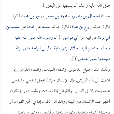
صلى الله عليه وسلم أن يستهما على اليمين ).
حدثنا
إسحاق بن منصور
و
محمد بن معمر
و
زهير بن محمد
قالوا:
قال: حدثنا
روح بن عبادة
قال: حدثنا
سعيد
عن
قتادة
عن
سعيد بن
أبي بردة
عن أبيه عن
أبي موسى
: (
أن رسول الله صلى الله عليه
وسلم اختصم إليه رجلان بينهما دابة، وليس لواحد منهما بينة،
فجعلها بينهما نصفين
) ].
وذلك عند اجتماع الدعوى, وانتفاء البينات, وانتفاء القرائن, إذا
انتفت البينة والقرائن, فإن الإنسان حينئذ يجعل المدعي والمدعى
عليه يستهمان في اليمين, والقرائن إذا تعددت وتشعبت ربما تكون
أظهر عند الإنسان من البينة, والقرائن تكون إما في لحن القول, أو
باجتماع أشياء متعددة, منها ما يتعلق بالمدعي، ومنها ما يتعلق