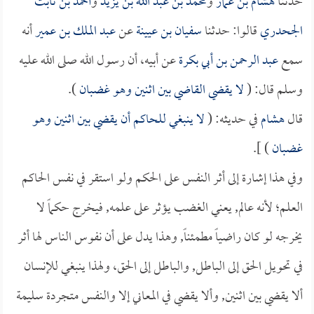
حدثنا
هشام بن عمار
و
محمد بن عبد الله بن يزيد
و
أحمد بن ثابت
الجحدري
قالوا: حدثنا
سفيان بن عيينة
عن
عبد الملك بن عمير
أنه
سمع
عبد الرحمن بن أبي بكرة
عن أبيه، أن رسول الله صلى الله عليه
وسلم قال: (
لا يقضي القاضي بين اثنين وهو غضبان
).
قال
هشام
في حديثه: (
لا ينبغي للحاكم أن يقضي بين اثنين وهو
غضبان
) ].
وفي هذا إشارة إلى أثر النفس على الحكم ولو استقر في نفس الحاكم
العلم؛ لأنه عالم, يعني الغضب يؤثر على علمه, فيخرج حكماً لا
يخرجه لو كان راضياً مطمئناً, وهذا يدل على أن نفوس الناس لها أثر
في تحويل الحق إلى الباطل, والباطل إلى الحق، ولهذا ينبغي للإنسان
ألا يقضي بين اثنين, وألا يقضي في المعاني إلا والنفس متجردة سليمة