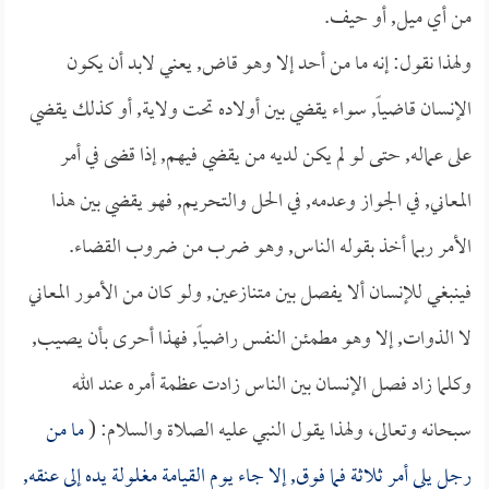
من أي ميل, أو حيف.
ولهذا نقول: إنه ما من أحد إلا وهو قاض, يعني لابد أن يكون
الإنسان قاضياً, سواء يقضي بين أولاده تحت ولاية, أو كذلك يقضي
على عماله, حتى لو لم يكن لديه من يقضي فيهم, إذا قضى في أمر
المعاني, في الجواز وعدمه, في الحل والتحريم, فهو يقضي بين هذا
الأمر ربما أخذ بقوله الناس, وهو ضرب من ضروب القضاء.
فينبغي للإنسان ألا يفصل بين متنازعين, ولو كان من الأمور المعاني
لا الذوات, إلا وهو مطمئن النفس راضياً, فهذا أحرى بأن يصيب,
وكلما زاد فصل الإنسان بين الناس زادت عظمة أمره عند الله
سبحانه وتعالى، ولهذا يقول النبي عليه الصلاة والسلام: (
ما من
رجل يلي أمر ثلاثة فما فوق, إلا جاء يوم القيامة مغلولة يده إلى عنقه,