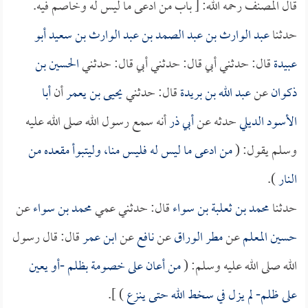
قال المصنف رحمه الله: [ باب من ادعى ما ليس له وخاصم فيه.
حدثنا
عبد الوارث بن عبد الصمد بن عبد الوارث بن سعيد أبو
عبيدة
قال: حدثني أبي قال: حدثني أبي قال: حدثني
الحسين بن
ذكوان
عن
عبد الله بن بريدة
قال: حدثني
يحيى بن يعمر
أن
أبا
الأسود الديلي
حدثه عن
أبي ذر
أنه سمع رسول الله صلى الله عليه
وسلم يقول: (
من ادعى ما ليس له فليس منا، وليتبوأ مقعده من
النار
).
حدثنا
محمد بن ثعلبة بن سواء
قال: حدثني عمي
محمد بن سواء
عن
حسين المعلم
عن
مطر الوراق
عن
نافع
عن
ابن عمر
قال: قال رسول
الله صلى الله عليه وسلم: (
من أعان على خصومة بظلم -أو يعين
على ظلم- لم يزل في سخط الله حتى ينزع
) ].