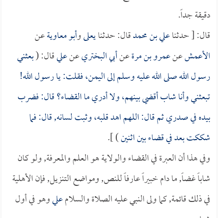
دقيقة جداً.
قال: [ حدثنا
علي بن محمد
قال: حدثنا
يعلى
و
أبو معاوية
عن
الأعمش
عن
عمرو بن مرة
عن
أبي البختري
عن
علي
قال: (
بعثني
رسول الله صلى الله عليه وسلم إلى اليمن، فقلت: يا رسول الله!
تبعثني وأنا شاب أقضي بينهم، ولا أدري ما القضاء؟ قال: فضرب
بيده في صدري ثم قال: اللهم اهد قلبه، وثبت لسانه, قال: فما
شككت بعد في قضاء بين اثنين
) ].
وفي هذا أن العبرة في القضاء والولاية هو العلم والمعرفة, ولو كان
شاباً غضاً, ما دام خبيراً عارفاً للنص, ومواضع التنزيل, فإن الأهلية
في ذلك قائمة, كما ولى النبي عليه الصلاة والسلام
علي
وهو في أول