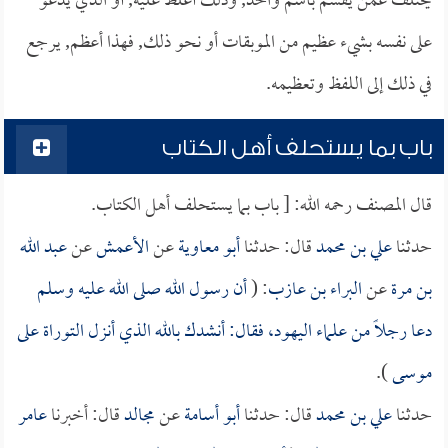
يختلف عمن يقسم باسم واحد, وذلك أغلظ عليه, أو الذي يدعو
على نفسه بشيء عظيم من الموبقات أو نحو ذلك, فهذا أعظم, يرجع
في ذلك إلى اللفظ وتعظيمه.
باب بما يستحلف أهل الكتاب
قال المصنف رحمه الله: [ باب بما يستحلف أهل الكتاب.
حدثنا
علي بن محمد
قال: حدثنا
أبو معاوية
عن
الأعمش
عن
عبد الله
بن مرة
عن
البراء بن عازب
: (
أن رسول الله صلى الله عليه وسلم
دعا رجلاً من علماء اليهود، فقال: أنشدك بالله الذي أنزل التوراة على
موسى
).
حدثنا
علي بن محمد
قال: حدثنا
أبو أسامة
عن
مجالد
قال: أخبرنا
عامر