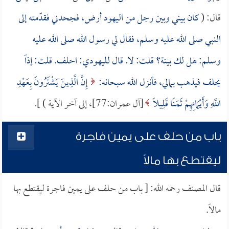
قال: (
كان بيني وبين رجل من اليهود أرض، فجحدني فقدّمته إلى
النبي صلى الله عليه وسلم، فقال لي رسول الله صلى الله عليه
وسلم: هل لك بينة؟ قلت: لا. قال لليهودي: احلف. قلت: إذاً
يحلف فيذهب بمالي، فأنزل الله سبحانه:
إِنَّ الَّذِينَ يَشْتَرُونَ بِعَهْدِ
اللَّهِ وَأَيْمَانِهِمْ ثَمَنًا قَلِيلًا
[آل عمران:77]، إلى آخر الآية ) ].
باب من حلف على يمين فاجرة
ليقتطع بها مالاً
قال المصنف رحمه الله: [ باب من حلف على يمين فاجرة ليقتطع بها
مالاً.