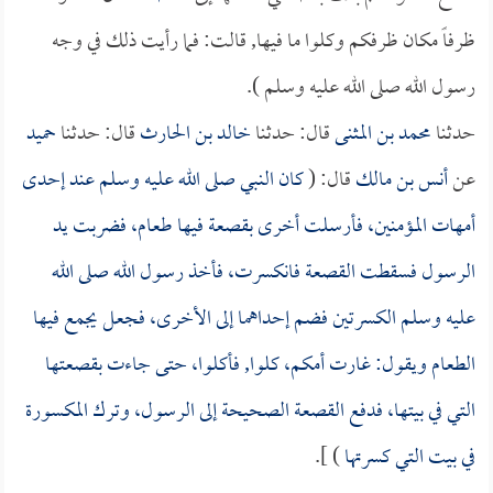
ظرفاً مكان ظرفكم وكلوا ما فيها, قالت: فما رأيت ذلك في وجه
رسول الله صلى الله عليه وسلم ).
حدثنا
محمد بن المثنى
قال: حدثنا
خالد بن الحارث
قال: حدثنا
حميد
عن
أنس بن مالك
قال: (
كان النبي صلى الله عليه وسلم عند إحدى
أمهات المؤمنين، فأرسلت أخرى بقصعة فيها طعام، فضربت يد
الرسول فسقطت القصعة فانكسرت، فأخذ رسول الله صلى الله
عليه وسلم الكسرتين فضم إحداهما إلى الأخرى، فجعل يجمع فيها
الطعام ويقول: غارت أمكم، كلوا, فأكلوا، حتى جاءت بقصعتها
التي في بيتها، فدفع القصعة الصحيحة إلى الرسول، وترك المكسورة
في بيت التي كسرتها
) ].