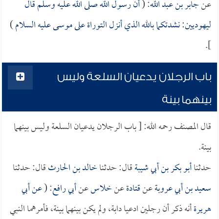
عن
جابر بن عبد الله
: (
أن رسول الله صلى الله عليه وسلم قال
ليهوديين: نشدتكما بالله الذي أنزل التوراة على موسى عليه السلام
)
].
باب الرجلان يدعيان السلعة وليس
بينهما بينة
قال المصنف رحمه الله: [ باب الرجلان يدعيان السلعة وليس بينهما
بينة.
حدثنا
أبو بكر بن أبي شيبة
قال: حدثنا
خالد بن الحارث
قال: حدثنا
سعيد بن أبي عروبة
عن
قتادة
عن
خلاس
عن
أبي رافع
: (
عن
أبي
هريرة
أنه ذكر أن رجلين ادعيا دابة، ولم يكن بينهما بينة، فأمرهما النبي