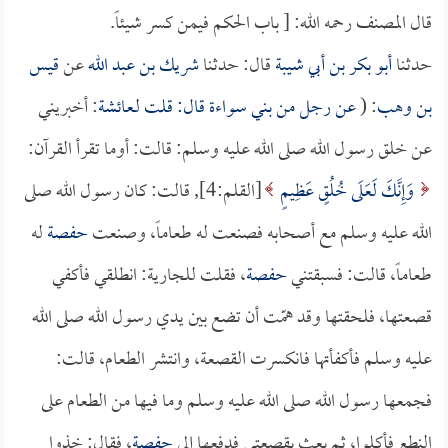
قال المصنف رحمه الله: [ باب الحكم فيمن كسر شيئاً.
حدثنا
أبو بكر بن أبي شيبة
قال: حدثنا
شريك بن عبد الله
عن
قيس
بن وهب
: (
عن رجل من بني سواءة قال: قلت لـ
عائشة
: أخبريني
عن خلق رسول الله صلى الله عليه وسلم: قالت: أوما تقرأ القرآن:
وَإِنَّكَ لَعَلَى خُلُقٍ عَظِيمٍ
[القلم:4], قالت: كان رسول الله صلى
الله عليه وسلم مع أصحابه فصنعت له طعاماً، وصنعت
حفصة
له
طعاماً، قالت: فسبقتني
حفصة
، فقلت للجارية: انطلقي فأكفي
قصعتها، فلحقتها وقد همّت أن تضع بين يدي رسول الله صلى الله
عليه وسلم فأكفأتها فانكسرت القصعة، وانتشر الطعام، قالت:
فجمعها رسول الله صلى الله عليه وسلم وما فيها من الطعام على
النطع فأكلوا، ثم بعث بقصعتي فدفعها إلى
حفصة
، فقال: خذوا