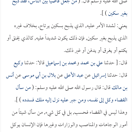
صلى الله عليه وسلم قال: (
من جعل قاضياً بين الناس، فقد ذبح
بغير سكين
) ].
يعني: لشدة الأمر عليه, الذي يذبح بسكين يرتاح, بخلاف غيره
الذي يذبح بغير سكين, فإن ذلك يكون شديداً عليه, كالذي يخنق أو
يكتم أو يغرق أو يدفن أو غير ذلك.
قال: [ حدثنا
علي بن محمد
و
محمد بن إسماعيل
قالا: حدثنا
وكيع
قال: حدثنا
إسرائيل
عن
عبد الأعلى
عن
بلال بن أبي موسى
عن
أنس
بن مالك
قال: قال رسول الله صلى الله عليه وسلم: (
من سأل
القضاء وكل إلى نفسه، ومن جبر عليه نزل إليه ملك فسدده
) ].
وهذا ليس في القضاء فحسب, بل في كل شيء, من سأل شيئاً من
أمور الوجاهات والمناصب والوزارات وغيرها فإن الإنسان يوكل