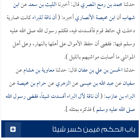
حدثنا
محمد بن رمح المصري
قال: أخبرنا
الليث بن سعد
عن
ابن
شهاب
أن
ابن محيصة الأنصاري
أخبره: (
أن ناقة
للبراء
كانت ضارية
دخلت في حائط قوم فأفسدت فيه، فكلم رسول الله صلى الله عليه
وسلم فيها: فقضى أن حفظ الأموال على أهلها بالنهار، وعلى أهل
المواشي ما أصابت مواشيهم بالليل ).
حدثنا
الحسن بن علي بن عفان
قال: حدثنا
معاوية بن هشام
عن
سفيان
عن
عبد الله بن عيسى
عن
الزهري
عن
حرام بن محيصة
عن
البراء بن عازب
: (
أن ناقة لآل البراء أفسدت شيئاً، فقضى رسول الله
صلى الله عليه وسلم
) فذكره بمثله ].
باب الحكم فيمن كسر شيئاً