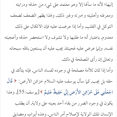
إليها؛ لأنه ما سألها إلا وهو معتمد على شيء من حذقه ودرايته
ومعرفته وأهليته وخبرته وغير ذلك, ولهذا يظهر الضعف لضعف
التوكل في القلب, وأما إذا عرضت عليه فإن الاتكال على ذلك
معدوم, باعتبار أنه ما طلبها ولا تشوف ولا استحضر حذقه وأعجبته
نفسه, وإنما عرض عليه فحينئذ يجب عليه أن يستعين بالله سبحانه
وتعالى إن رأى المصلحة في ذلك.
وأما إذا كان للأمة مصلحة في وجوده لفساد الناس, فإنه يتأكد في
حقه بل يجب, كما سأل يوسف عليه السلام خزائن الأرض:
قَالَ
اجْعَلْنِي عَلَى خَزَائِنِ الأَرْضِ إِنِّي حَفِيظٌ عَلِيمٌ
[يوسف:55], وهذا
يكون في وجود الضرر من بقاء أحد بعينه على ولاية, أن يطلب
الإنسان تلك الولاية لإصلاح أمر الناس, وهذه أبواب ومضايق