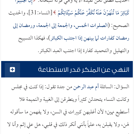
الحديث مطلق لكن تقيده الآية وهي قوله سبحانه:
إِنْ تَجْتَنِبُوا
كَبَائِرَ مَا تُنْهَوْنَ عَنْهُ نُكَفِّرْ عَنْكُمْ سَيِّئَاتِكُمْ
[النساء:31]، والحديث
الصحيح: (
الصلوات الخمس، والجمعة إلى الجمعة، ورمضان إلى
رمضان كفارات لما بينهن إذا اجتنب الكبائر
)، فهكذا التسبيح
والتهليل والتحميد كفارة إذا اجتنب العبد الكبائر.
النهي عن المنكر قدر الاستطاعة
السؤال: السائلة
أم عبد الرحمن
من جدة تقول: إذا كنت في مجلس
وكانت النساء يتحدثن كثيراً ويتطرقن إلى الغيبة والنميمة فلا
أستطيع نهين؛ لأن أغلبهن كبيرات في السن، ولا يفهمن ما سأقوله
لهن، ولا يقبلن به، علماً بأنني أنكر ذلك في قلبي، هل علي إثم وأنا لا