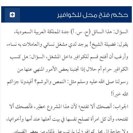
حكم فتح محل للكوافير
السؤال: هذا السائل (ح. س. أ) جدة المملكة العربية السعودية،
يقول: فضيلة الشيخ! يوجد لدي مشغل نسائي والعاملات به نساء،
وأرغب أن أفتح قسم للكوافير داخل المشغل، السؤال: هل كسب
الكوافير حرام أم حلال إذا تجنبنا بعض الأمور المنهي عنها من
رسولنا صلى الله عليه وسلم مثل: النمص والوشم؟ أفيدونا جزاكم
الله خيراً!
الجواب: أنصحك ألا تفتح؛ لأن هذا المشروع خطير، فأنصحك ألا
تفتحه، وأن كل امرأة تصلح نفسها في بيت أهلها عند أمها وأخواتها،
ولا حاجة إلى محل كوافير؛ لما يترتب على ذلك من بعض الفساد.