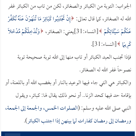
الجواب: التوبة من الكبائر والصغائر، لكن من تاب من الكبائر غفر
الله له الصغائر، كما قال تعالى:
إِنْ تَجْتَنِبُوا كَبَائِرَ مَا تُنْهَوْنَ عَنْهُ نُكَفِّرْ
عَنْكُمْ سَيِّئَاتِكُمْ
[النساء:31]يعني: الصغائر،
وَنُدْخِلْكُمْ مُدْخَلًا
كَرِيمًا
[النساء:31].
فإذا تجنب العبد الكبائر أو تاب منها إلى الله توبة صحيحة توبة
نصوحاً غفر الله له الصغائر.
والكبائر هي التي جاء فيها الوعيد بالنار أو بغضب الله أو باللعنة، أو
بإقامة حد فيها كحد الزنا.. أو نحو ذلك يقال لها: كبائر، ويقول
النبي صلى الله عليه وسلم: (
الصلوات الخمس، والجمعة إلى الجمعة،
ورمضان إلى رمضان كفارات لما بينهن إذا اجتنب الكبائر
).