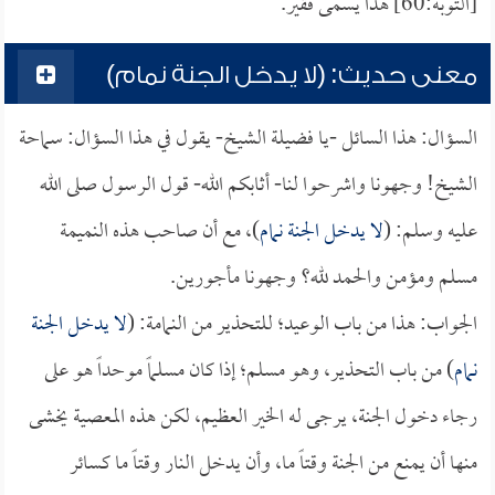
[التوبة:60] هذا يسمى فقير.
معنى حديث: (لا يدخل الجنة نمام)
السؤال: هذا السائل -يا فضيلة الشيخ- يقول في هذا السؤال: سماحة
الشيخ! وجهونا واشرحوا لنا- أثابكم الله- قول الرسول صلى الله
عليه وسلم: (
لا يدخل الجنة نمام
)، مع أن صاحب هذه النميمة
مسلم ومؤمن والحمد لله؟ وجهونا مأجورين.
الجواب: هذا من باب الوعيد؛ للتحذير من النمامة: (
لا يدخل الجنة
نمام
) من باب التحذير، وهو مسلم؛ إذا كان مسلماً موحداً هو على
رجاء دخول الجنة، يرجى له الخير العظيم، لكن هذه المعصية يخشى
منها أن يمنع من الجنة وقتاً ما، وأن يدخل النار وقتاً ما كسائر