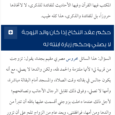
المكتب فيها القرآن وفيها الأحاديث للفائدة للذكرى، لا لاتخاذها
حروزاً، بل للفائدة والذكرى، هذا كله طيب.
حكم عقد النكاح إذا كان والد الزوجة
لا يصلي وحكم زيارة ابنته له
السؤال: هذا السائل
محروس
مصري مقيم بجدة، يقول: تزوجت
من قريبة لي؛ لأنها ملتزمة والحمد لله، ولكن والدها لا يصلي، مع أنه
يكون جالس في بقالته وقت الصلاة، والمسجد أمام البقالة مباشرة،
وأمها لا تصلي، وفوق ذلك تقابل الرجال الأجانب وتصافحهم؛
لأجل ذلك عندما دخلت بزوجتي أقسمت عليها بالله أن تتبرأ من
والدها ومن أمها، فوافقتني، وبعد عام من الزواج تلح علي أن تزور