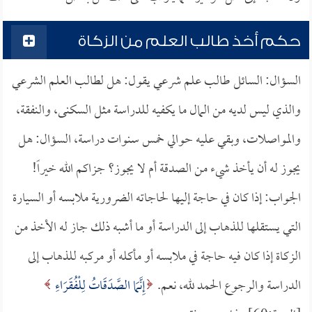
حكم أخذ طالب العلم من الزكاة
السؤال: السائل طالب علم شرعي يقول: هل لطالب العلم الشرعي
والذي ليس لديه من المال ما يكفيه للدراسة مثل السكنى، والنفقة،
والمواصلات، وبقي عليه حوالي خمس سنوات دراسة، السؤال: هل
يجوز له أن يأخذ شيء من الصدقة أم لا يجوز؟ جزاكم الله خيراً!
الجواب: إذا كان في حاجة إليها لحاجاته الضرورية ملابسه أو السيارة
التي يستقلها للذهاب إلى الدراسة أو ما أشبه ذلك جاز له الأخذ من
الزكاة إذا كان فيه حاجة في ملابسه أو مأكله أو مركبه للذهاب إلى
الدراسة والرجوع الحمد لله، نعم.
إِنَّمَا الصَّدَقَاتُ لِلْفُقَرَاءِ