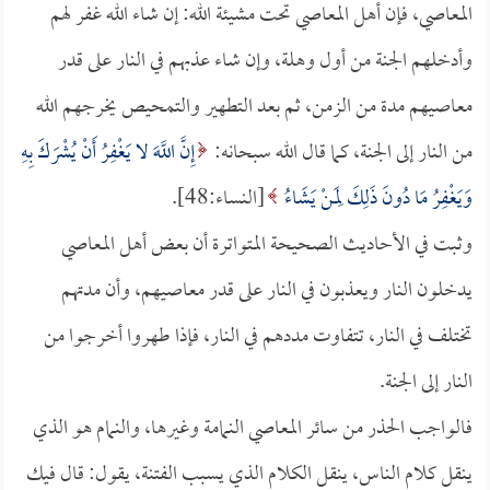
المعاصي، فإن أهل المعاصي تحت مشيئة الله: إن شاء الله غفر لهم
وأدخلهم الجنة من أول وهلة، وإن شاء عذبهم في النار على قدر
معاصيهم مدة من الزمن، ثم بعد التطهير والتمحيص يخرجهم الله
من النار إلى الجنة، كما قال الله سبحانه:
إِنَّ اللَّهَ لا يَغْفِرُ أَنْ يُشْرَكَ بِهِ
وَيَغْفِرُ مَا دُونَ ذَلِكَ لِمَنْ يَشَاءُ
[النساء:48].
وثبت في الأحاديث الصحيحة المتواترة أن بعض أهل المعاصي
يدخلون النار ويعذبون في النار على قدر معاصيهم، وأن مدتهم
تختلف في النار، تتفاوت مددهم في النار، فإذا طهروا أخرجوا من
النار إلى الجنة.
فالواجب الحذر من سائر المعاصي النمامة وغيرها، والنمام هو الذي
ينقل كلام الناس، ينقل الكلام الذي يسبب الفتنة، يقول: قال فيك