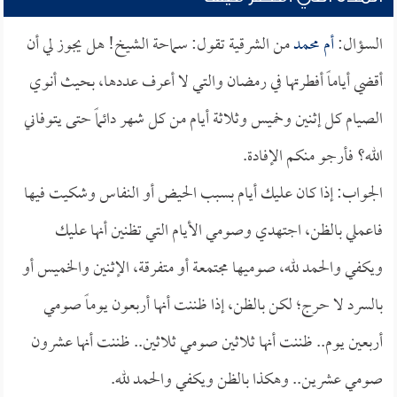
السؤال:
أم محمد
من الشرقية تقول: سماحة الشيخ! هل يجوز لي أن
أقضي أياماً أفطرتها في رمضان والتي لا أعرف عددها، بحيث أنوي
الصيام كل إثنين وخميس وثلاثة أيام من كل شهر دائماً حتى يتوفاني
الله؟ فأرجو منكم الإفادة.
الجواب: إذا كان عليك أيام بسبب الحيض أو النفاس وشكيت فيها
فاعملي بالظن، اجتهدي وصومي الأيام التي تظنين أنها عليك
ويكفي والحمد لله، صوميها مجتمعة أو متفرقة، الإثنين والخميس أو
بالسرد لا حرج؛ لكن بالظن، إذا ظننت أنها أربعون يوماً صومي
أربعين يوم.. ظننت أنها ثلاثين صومي ثلاثين.. ظننت أنها عشرون
صومي عشرين.. وهكذا بالظن ويكفي والحمد لله.