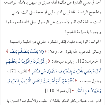
أجد في نفسي القدرة على ذلك؛ لقلة قدرتي في نهيهن بالأدلة الواضحة
والحجج الرادعة، فأنا ليس لدي دليل أو حجة على ذلك؛ لأنني
لست حافظة للأدلة والأحاديث عن الرسول صلى الله عليه وسلم؟
وجهونا يا سماحة الشيخ!
الجواب: الواجب عليك إنكار المنكر، حذري من الغيبة والنميمة
وسائر المعاصي، الله يقول جل وعلا:
وَلا يَغْتَبْ بَعْضُكُمْ بَعْضًا
[الحجرات:12] ، ويقول سبحانه:
وَالْمُؤْمِنُونَ وَالْمُؤْمِنَاتُ بَعْضُهُمْ
أَوْلِيَاءُ بَعْضٍ يَأْمُرُونَ بِالْمَعْرُوفِ وَيَنْهَوْنَ عَنِ الْمُنكَرِ
[التوبة:71] ،
ويقول سبحانه:
كُنْتُمْ خَيْرَ أُمَّةٍ أُخْرِجَتْ لِلنَّاسِ تَأْمُرُونَ بِالْمَعْرُوفِ
وَتَنْهَوْنَ عَنِ الْمُنكَرِ
[آل عمران:110].
فالواجب عليك إنكار المنكر بالكلام الطيب والأسلوب الحسن: يا