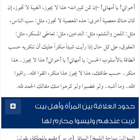
أخواتي! يا أمهاتي! -إن كن كبيرات- هذا لا يجوز، الغيبة لا تجوز، إن
كان هناك معصية أخرى: هذه المعصية لا تجوز، مثل: سب الناس،
مثل: اللعن والشتم، مثل: التدخين، مثل: تعاطي المسكر، مثل:
العقوق، على كل حال إذا رأيت شيئاً منكراً عليك أن تنكريه حسب
الطاقة بالأسلوب الحسن: يا أمهاتي! يا أخواتي! هذا لا يجوز.. هذا
منكر.. حسب طاقتك، هذا لا يجوز هذا منكر، اتقوا الله.. راقبوا
الله.. وما أشبه.. ولو غضبوا ولو كرهوا منك مقالك الحمد لله.
حدود العلاقة بين المرأة وأهل بيت
تربت عندهم وليسوا محارم لها
السؤال: سماحة الشيخ! السائل (م. س) مقيم بالمملكة، يقول: