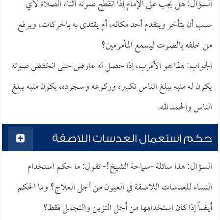
السؤال: هل يجب على الإمام إذا انقطع صوته أثناء الصلاة لأي
سبب أن يتأخر ويتقدم أحد مكانه، أم يقتدى به بالحركات، ويرفع
من خلفه بالصوت ليسمع المأمومين؟
الجواب: هذا هو الأقرب، إذا حصل له عارض حتى انخفض صوته
يكون له منبه يبلغ الناس تكبيره وركوعه وسجوده، يكون منبه يبلغ
الناس والحمد لله.
حكم استعمال العدسات اللاصقة
السؤال: هذا سائلة -سماحة الشيخ!- تقول: ما حكم استخدام
النساء للعدسات اللاصقة في العيون من أجل العلاج؟ وما الحكم
أيضاً إذا كان استخدامها من أجل التزين والتجمل فقط؟