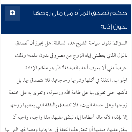
حكم تصدق المرأة من مال زوجها
بدون إذنه
السؤال: تقول سماحة الشيخ هذه السائلة: هل يجوز أن أتصدق
بالمال الذي يعطيني إياه الزوج من مصروفي بدون علمه؛ وذلك
حرصاً مني ألا يعرف أحد بالصدقة؟ فأرجو منكم الإفادة.
الجواب: النفقة في أكلها وشربها وحاجاتها، فلا تتصدق بها، بل
تأكلها حتى تقوى بها على طاعة الله ورسوله، وتقوى به على خدمة
زوجها وعلى خدمة البيت، فلا تتصدق بالنفقة التي يعطيها زوجها
إلا بإذنه؛ لأنه ماله أعطاها إياه لينفق عليها، هذا واجبه، واجبه أن
ينفق عليها، فعليها أن تنفق هذه النفقة في حاجاتها ومصالحها التي بها