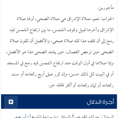
مأجورين.
الجواب: نعم، صلاة الإشراق هي صلاة الضحى، أولها صلاة
الإشراق وآخرها قبيل وقوف الشمس، ما بين ارتفاع الشمس قيد
رمح إلى أن تقف هذا كله صلاة ضحى، والأفضل أن تكون صلاة
الضحى حين ترمض الفصال، حين يشتد الضحى هذا هو الأفضل،
وإذا صلاها في أول الوقت عند ارتفاع الشمس قيد رمح في المسجد
أو في البيت كل ذلك حسن، وإن كرر صلى أربع ركعات أو ست
ركعات أو ثمان ركعات أو أكثر فكله خير.
أجرة الدلال
السؤال: جزاكم الله خيراً! السائل -يا سماحة الشيخ!-
أبو عبد