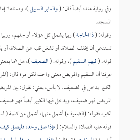
وفي رواية عنده أيضاً قال: (
والعابر السبيل
)، ومعناها: إم
المسجد.
وقوله: (
ذا الحاجة
) ربما يشمل كل هؤلاء أو جلهم، وربما 
تستدعي أن يخفف الصلاة، أو تشغل قلبه عن الصلاة، أو يكون 
قوله: (
فيهم السقيم
)، وقوله: (
الضعيف
)، هل هما بمعن
عرفنا أن السقيم والمريض معنى واحد، لكن مرة قال: (الم
الكبير يدخل في الضعيف. لا بأس، يعني: نقول: بين الم
المريض فهو ضعيف، ويدخل فيها الكبير أيضاً فهو ضعيف، 
لكبر، فقوله: (الضعيف) أشمل منهما، أشمل من كلمة (السق
قوله عليه الصلاة والسلام: (
فإذا صلى وحده فليصل كيف