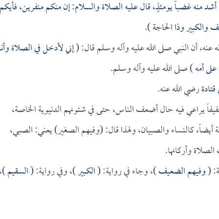
أشد منه غضباً يومئذٍ، قال عليه الصلاة والسلام: إن منكم منفرين، فأيكم
 والكبير وذا الحاجة
).
 عنه، أن النبي صلى الله عليه وآله وسلم قال: (
إني لأدخل في الصلاة وأنا
 على أمه
) صلى الله عليه وآله وسلم.
 قتادة
رضي الله عنه.
يفاً يراعي فيه حال أضعف الناس، حتى في شئونهم الدنيوية الخاصة،
يضاً، كالنساء والصبيان، ولهذا قال: (وفيهم الصغير) يعني: الصبي،
الصلاة وأركانها.
: (
وفيهم الضعيف
)، وجاء في رواية: (
الكبير
)، وفي رواية: (
السقيم
)،