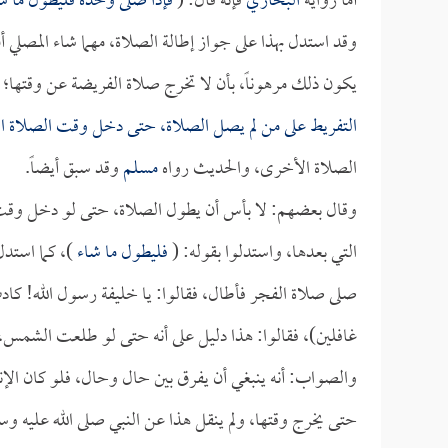
أما رواية
البخاري
فإنه قال: (
فإذا صلى وحده فليطول ما ش
وقد استدل بهذا على جواز إطالة الصلاة، مهما شاء المصلي أ
يكون ذلك مرهوناً، بأن لا تخرج صلاة الفريضة عن وقتها؛
التفريط على من لم يصل الصلاة، حتى دخل وقت الصلاة 
الصلاة الأخرى، والحديث رواه
مسلم
وقد سبق أيضاً.
وقال بعضهم: لا بأس أن يطول الصلاة، حتى لو دخل وق
التي بعدها، واستدلوا بقوله: (
فليطول ما شاء
)، كما استد
صلى صلاة الفجر فأطال، فقالوا: يا خليفة رسول الله! كادت
غافلين)، فقالوا: هذا دليل على أنه حتى لو طلعت الشمس
والصواب: أنه ينبغي أن يفرق بين حال وحال، فلو كان الإنس
حتى يخرج وقتها، ولم ينقل هذا عن النبي صلى الله عليه 