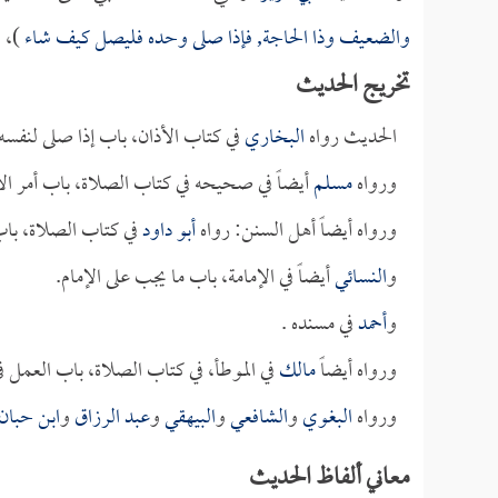
والضعيف وذا الحاجة, فإذا صلى وحده فليصل كيف شاء
)، 
تخريج الحديث
الحديث رواه
البخاري
في كتاب الأذان، باب إذا صلى لنفسه
ورواه
مسلم
أيضاً في صحيحه في كتاب الصلاة، باب أمر الأ
ورواه أيضاً أهل السنن: رواه
أبو داود
في كتاب الصلاة، باب
و
النسائي
أيضاً في الإمامة، باب ما يجب على الإمام.
و
أحمد
في مسنده .
ورواه أيضاً
مالك
في الموطأ، في كتاب الصلاة، باب العمل في
ورواه
البغوي
و
الشافعي
و
البيهقي
و
عبد الرزاق
و
ابن حبان
معاني ألفاظ الحديث