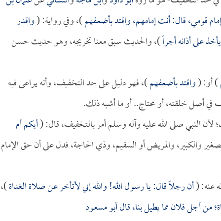
: في حد التخفيف- هو ما روه
أبو داود
و
ابن ماجه
و
النسائي
عن
عثمان بن
مام قومي، قال: أنت إمامهم، واقتد بأضعفهم
)، وفي رواية: (
واقدر
يأخذ على أذانه أجراً
)، والحديث سبق معنا تخريجه، وهو حديث حسن
) أو: (
واقتد بأضعفهم
)، فهو دليل على حد التخفيف، وأنه يراعى فيه
ي أصل خلقته، أو محتاج.. أو ما أشبه ذلك.
ن النبي صلى الله عليه وآله وسلم أمر بالتخفيف، قال: (
أيكم أم
غير والكبير، والمريض أو السقيم، وذي الحاجة، فدل على أن حق الإمام
 عنه: (
أن رجلاً قال: يا رسول الله! والله إني لأتأخر عن صلاة الغداة
)،
؛ من أجل فلان مما يطيل بنا، قال
أبو مسعود