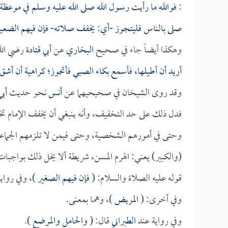
: فوالله ما رأيت رسول الله صلى الله عليه وسلم في موعظة 
صلى بالناس فليتجوز -أي: يخفف صلاته- فإن فيهم الضعيف
وهكذا أيضاً جاء في صحيح
البخاري
عن
أبي قتادة
رضي الله
أريد أن أطيلها، فأسمع بكاء الصبي فأتجوز؛ كراهية أن أشق
وقد روى الشيخان في صحيحيهما عن
أنس
نحو حديث
أبي
فدل ذلك على حد التخفيف، وأنه ينبغي أن يخفف الإمام تخف
وحتى في أمورهم الشخصية، وحتى فيمن لا تلزمهم الجماعة أ
(والكبير) يعني: الهرم المسن، شريطة ألا يخل ذلك بواجبات 
قوله عليه الصلاة والسلام: (
فإن فيهم الصغير
)، وفي رواية
وفي أخرى: (
المريض
)، وهما بمعنى.
وفي رواية عند
الطبراني
قال: (
والحامل والمرضع
).