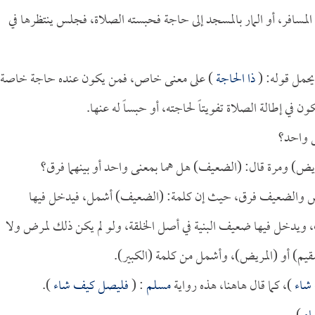
ا المسافر، أو المار بالمسجد إلى حاجة فحبسته الصلاة، فجلس ينتظرها في
يحمل قوله: (
ذا الحاجة
) على معنى خاص، فمن يكون عنده حاجة خاصة
في إطالة الصلاة تفويتاً لحاجته، أو حبساً له عنها.
ى واحد؟
ريض) ومرة قال: (الضعيف) هل هما بمعنى واحد أو بينهما فرق؟
ريض والضعيف فرق، حيث إن كلمة: (الضعيف) أشمل، فيدخل فيها
ويدخل فيها ضعيف البنية في أصل الخلقة، ولو لم يكن ذلك لمرض ولا
يم) أو (المريض)، وأشمل من كلمة (الكبير).
 شاء
)، كما قال هاهنا، هذه رواية
مسلم
: (
فليصل كيف شاء
).