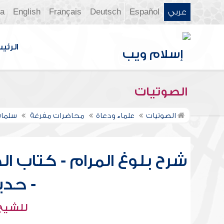
عربي
Español
Deutsch
Français
English
ia
الرئي
الصوتيات
الصوتيات
علماء ودعاة
محاضرات مفرغة
سلمان
شرح بلوغ المرام - كتاب الص
- حديث 35
للشيخ 