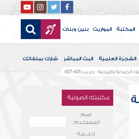
المكتبة
المواريث
بنين وبنات
الشجرة العلمية
البث المباشر
شارك بملفاتك
الجماعة والإمامة - حديث 435-437
ة
مكتبتك الصوتية
اسم
المستخدم:
كـلـــمـة