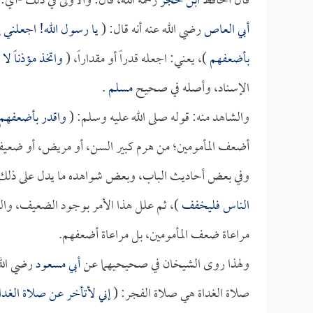
قال الحافظ
ابن حجر
رحمه الله، قال: والأولى في ذلك -أي
أبي العاص
رضي الله عنه أنه قال: (
يا رسول الله! اجعلني إ
بأضعفهم
)، يعني: اجعله قدراً أو مقداراً، (
واتخذ مؤذناً لا 
الإسناد، وأصله في صحيح
مسلم
.
والشاهد منه: قوله صلى الله عليه وسلم: (
واقدر بأضعفهم
أضعف المأمومين؛ من هرم كبير السن، أو مريض، أو ضعيف ف
وفي بعض أحاديث الباب، وبعض شواهده ما يدل على ذلك؛ لأ
الناس فليخفف
)، ثم علل هذا الأمر بوجود الضعيف، والص
مراعاة ضعف المأمومين، بل مراعاة أضعفهم.
ولهذا روى الشيخان في صحيحيهما عن
أبي مسعود
رضي الله
صلاة الغداة هي صلاة الفجر: (
إني لأتأخر عن صلاة الغداة